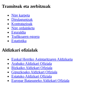
Tramiteak eta zerbitzuak
Nire karpeta
Dirulaguntzak
Kontratazioak
Nire ordainketa
Eguraldia
Trafikoaren egoera
Estatistika
Aldizkari ofizialak
Euskal Herriko Agintaritzaren Aldizkaria
Arabako Aldizkari Ofiziala
Bizkaiko Aldizkari Ofiziala
Gipuzkoako Aldizkari Ofiziala
Estatuko Aldizkari Ofiziala
Europar Batasuneko Aldizkari Ofiziala