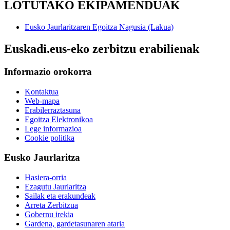
LOTUTAKO EKIPAMENDUAK
Eusko Jaurlaritzaren Egoitza Nagusia (Lakua)
Euskadi.eus-eko zerbitzu erabilienak
Informazio orokorra
Kontaktua
Web-mapa
Erabilerraztasuna
Egoitza Elektronikoa
Lege informazioa
Cookie politika
Eusko Jaurlaritza
Hasiera-orria
Ezagutu Jaurlaritza
Sailak eta erakundeak
Arreta Zerbitzua
Gobernu irekia
Gardena, gardetasunaren ataria