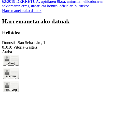
62/2019 DEKRETUA, apirilaren 9koa, animalien elikaduraren
sektorearen erregistroari eta kontrol ofizialari buruzkoa.
Harremanetarako datuak
Harremanetarako datuak
Helbidea
Donostia-San Sebastián , 1
01010 Vitoria-Gasteiz
Araba