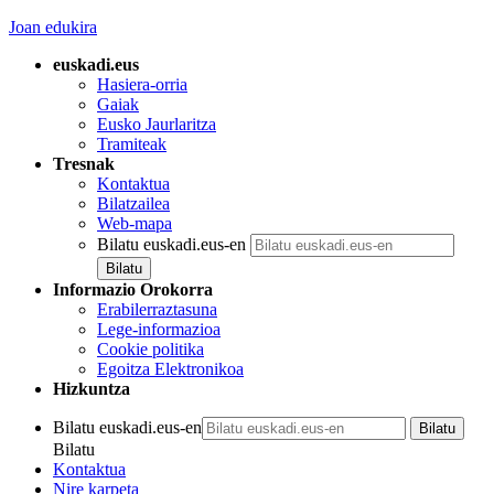
Joan edukira
euskadi.eus
Hasiera-orria
Gaiak
Eusko Jaurlaritza
Tramiteak
Tresnak
Kontaktua
Bilatzailea
Web-mapa
Bilatu euskadi.eus-en
Informazio Orokorra
Erabilerraztasuna
Lege-informazioa
Cookie politika
Egoitza Elektronikoa
Hizkuntza
Bilatu euskadi.eus-en
Bilatu
Kontaktua
Nire karpeta