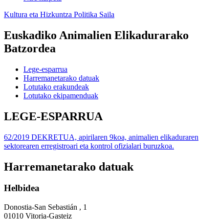
Kultura eta Hizkuntza Politika Saila
Euskadiko Animalien Elikadurarako
Batzordea
Lege-esparrua
Harremanetarako datuak
Lotutako erakundeak
Lotutako ekipamenduak
LEGE-ESPARRUA
62/2019 DEKRETUA, apirilaren 9koa, animalien elikaduraren
sektorearen erregistroari eta kontrol ofizialari buruzkoa.
Harremanetarako datuak
Helbidea
Donostia-San Sebastián , 1
01010 Vitoria-Gasteiz