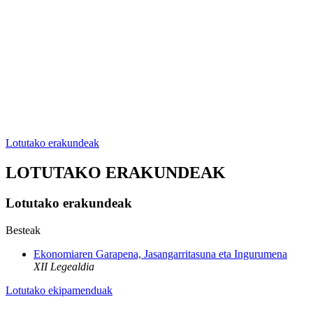
Lotutako erakundeak
LOTUTAKO ERAKUNDEAK
Lotutako erakundeak
Besteak
Ekonomiaren Garapena, Jasangarritasuna eta Ingurumena
XII Legealdia
Lotutako ekipamenduak