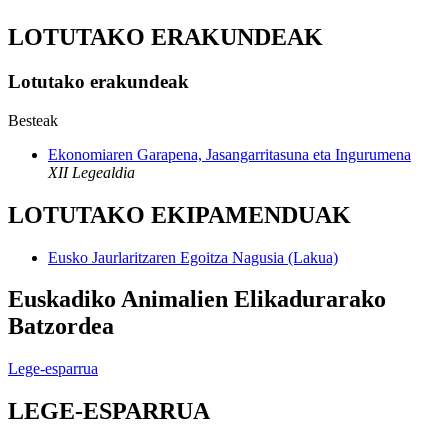
LOTUTAKO ERAKUNDEAK
Lotutako erakundeak
Besteak
Ekonomiaren Garapena, Jasangarritasuna eta Ingurumena
XII Legealdia
LOTUTAKO EKIPAMENDUAK
Eusko Jaurlaritzaren Egoitza Nagusia (Lakua)
Euskadiko Animalien Elikadurarako
Batzordea
Lege-esparrua
LEGE-ESPARRUA