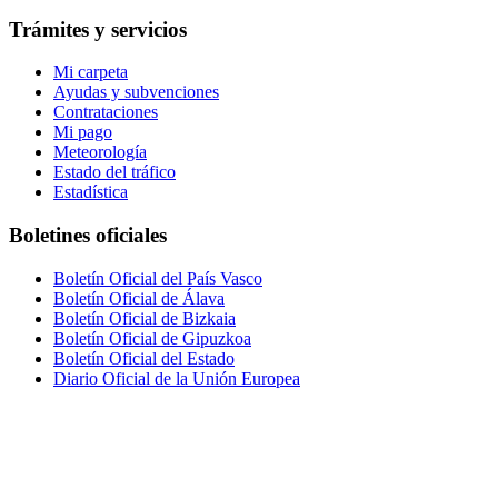
Trámites y servicios
Mi carpeta
Ayudas y subvenciones
Contrataciones
Mi pago
Meteorología
Estado del tráfico
Estadística
Boletines oficiales
Boletín Oficial del País Vasco
Boletín Oficial de Álava
Boletín Oficial de Bizkaia
Boletín Oficial de Gipuzkoa
Boletín Oficial del Estado
Diario Oficial de la Unión Europea