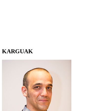
KARGUAK