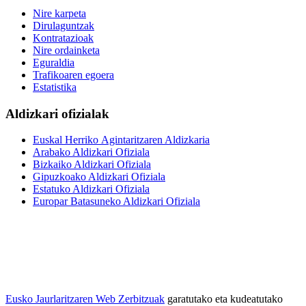
Nire karpeta
Dirulaguntzak
Kontratazioak
Nire ordainketa
Eguraldia
Trafikoaren egoera
Estatistika
Aldizkari ofizialak
Euskal Herriko Agintaritzaren Aldizkaria
Arabako Aldizkari Ofiziala
Bizkaiko Aldizkari Ofiziala
Gipuzkoako Aldizkari Ofiziala
Estatuko Aldizkari Ofiziala
Europar Batasuneko Aldizkari Ofiziala
Eusko Jaurlaritzaren Web Zerbitzuak
garatutako eta kudeatutako