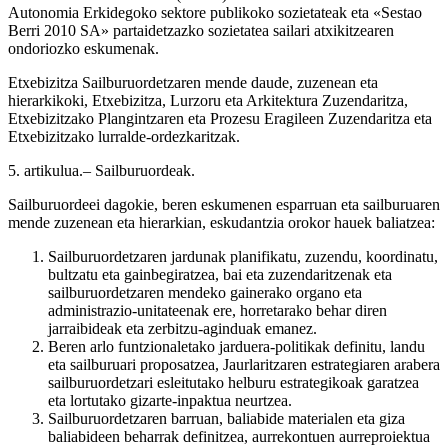
Autonomia Erkidegoko sektore publikoko sozietateak eta «Sestao
Berri 2010 SA» partaidetzazko sozietatea sailari atxikitzearen
ondoriozko eskumenak.
Etxebizitza Sailburuordetzaren mende daude, zuzenean eta
hierarkikoki, Etxebizitza, Lurzoru eta Arkitektura Zuzendaritza,
Etxebizitzako Plangintzaren eta Prozesu Eragileen Zuzendaritza eta
Etxebizitzako lurralde-ordezkaritzak.
5. artikulua.– Sailburuordeak.
Sailburuordeei dagokie, beren eskumenen esparruan eta sailburuaren
mende zuzenean eta hierarkian, eskudantzia orokor hauek baliatzea:
Sailburuordetzaren jardunak planifikatu, zuzendu, koordinatu,
bultzatu eta gainbegiratzea, bai eta zuzendaritzenak eta
sailburuordetzaren mendeko gainerako organo eta
administrazio-unitateenak ere, horretarako behar diren
jarraibideak eta zerbitzu-aginduak emanez.
Beren arlo funtzionaletako jarduera-politikak definitu, landu
eta sailburuari proposatzea, Jaurlaritzaren estrategiaren arabera
sailburuordetzari esleitutako helburu estrategikoak garatzea
eta lortutako gizarte-inpaktua neurtzea.
Sailburuordetzaren barruan, baliabide materialen eta giza
baliabideen beharrak definitzea, aurrekontuen aurreproiektua