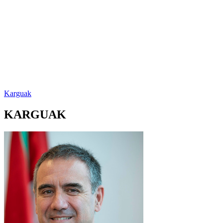
Karguak
KARGUAK