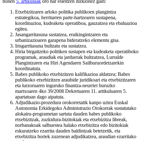
honen
5. artikuluak
oro har esleitzen dizkionez gain:
Etxebizitzaren arloko politika publikoen plangintza
estrategikoa, herritarren parte-hartzearen sustapena,
koordinazioa, kudeaketa operatiboa, gauzatzea eta ebaluazioa
egitea.
Jasangarritasuna sustatzea, eraikingintzaren eta
urbanizazioaren garapena bideratzeko elementu gisa.
Irisgarritasuna bultzatu eta sustatzea.
Hiria birgaitzeko politiken sustapen eta kudeaketa operatiboko
programak, araudiak eta jarduerak bultzatzea, Lurralde
Plangintzaren eta Hiri Agendaren Sailburuordetzarekin
koordinatuta.
Babes publikoko etxebizitzen kalifikazioa aldatzea; Babes
publikoko etxebizitzen araubide juridikoari eta etxebizitzaren
eta lurzoruaren inguruko finantza-neurriei buruzko
martxoaren 4ko 39/2008 Dekretuaren 11. artikuluaren 5.
apartatuan dago aipatuta.
Adjudikazio-prozedura orokorretatik kanpo uztea Euskal
Autonomia Erkidegoko Administrazio Orokorrak sustatutako
alokairu-programetan sartuta dauden babes publikoko
etxebizitzak, zuzkidura-bizitokiak eta etxebizitza libreak,
norbanakoak salbuestea halako etxebizitza edo bizitokiak
eskuratzeko ezarrita dauden baldintzak betetzetik, eta
etxebizitza horiek zuzenean adjudikatzea, araudian ezarritako