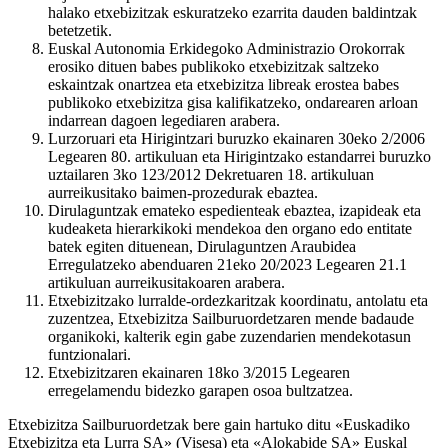
halako etxebizitzak eskuratzeko ezarrita dauden baldintzak
betetzetik.
Euskal Autonomia Erkidegoko Administrazio Orokorrak
erosiko dituen babes publikoko etxebizitzak saltzeko
eskaintzak onartzea eta etxebizitza libreak erostea babes
publikoko etxebizitza gisa kalifikatzeko, ondarearen arloan
indarrean dagoen legediaren arabera.
Lurzoruari eta Hirigintzari buruzko ekainaren 30eko 2/2006
Legearen 80. artikuluan eta Hirigintzako estandarrei buruzko
uztailaren 3ko 123/2012 Dekretuaren 18. artikuluan
aurreikusitako baimen-prozedurak ebaztea.
Dirulaguntzak emateko espedienteak ebaztea, izapideak eta
kudeaketa hierarkikoki mendekoa den organo edo entitate
batek egiten dituenean, Dirulaguntzen Araubidea
Erregulatzeko abenduaren 21eko 20/2023 Legearen 21.1
artikuluan aurreikusitakoaren arabera.
Etxebizitzako lurralde-ordezkaritzak koordinatu, antolatu eta
zuzentzea, Etxebizitza Sailburuordetzaren mende badaude
organikoki, kalterik egin gabe zuzendarien mendekotasun
funtzionalari.
Etxebizitzaren ekainaren 18ko 3/2015 Legearen
erregelamendu bidezko garapen osoa bultzatzea.
Etxebizitza Sailburuordetzak bere gain hartuko ditu «Euskadiko
Etxebizitza eta Lurra SA» (Visesa) eta «Alokabide SA» Euskal