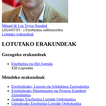
Miguel de Los Toyos Nazabal
(2024/07/03 - )
Etxebizitza sailburuordea
Lotutako erakundeak
LOTUTAKO ERAKUNDEAK
Goragoko erakundeak
Etxebizitza eta Hiri Agenda
XIII Legealdia
Mendeko erakundeak
Etxebizitzako, Lurzoru eta Arkitektura Zuzendaritza
Etxebizitzako Plangintzaren eta Prozesu Eragileen
Zuzendaritza
Arabako Etxebizitza Lurralde Ordezkaritza
Gipuzkoako Etxebizitza Lurralde Ordezkaritza