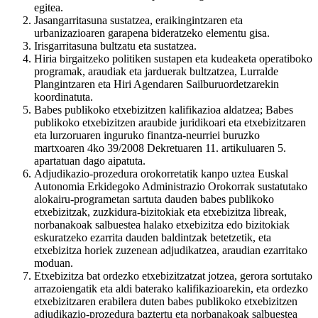
egitea.
Jasangarritasuna sustatzea, eraikingintzaren eta
urbanizazioaren garapena bideratzeko elementu gisa.
Irisgarritasuna bultzatu eta sustatzea.
Hiria birgaitzeko politiken sustapen eta kudeaketa operatiboko
programak, araudiak eta jarduerak bultzatzea, Lurralde
Plangintzaren eta Hiri Agendaren Sailburuordetzarekin
koordinatuta.
Babes publikoko etxebizitzen kalifikazioa aldatzea; Babes
publikoko etxebizitzen araubide juridikoari eta etxebizitzaren
eta lurzoruaren inguruko finantza-neurriei buruzko
martxoaren 4ko 39/2008 Dekretuaren 11. artikuluaren 5.
apartatuan dago aipatuta.
Adjudikazio-prozedura orokorretatik kanpo uztea Euskal
Autonomia Erkidegoko Administrazio Orokorrak sustatutako
alokairu-programetan sartuta dauden babes publikoko
etxebizitzak, zuzkidura-bizitokiak eta etxebizitza libreak,
norbanakoak salbuestea halako etxebizitza edo bizitokiak
eskuratzeko ezarrita dauden baldintzak betetzetik, eta
etxebizitza horiek zuzenean adjudikatzea, araudian ezarritako
moduan.
Etxebizitza bat ordezko etxebizitzatzat jotzea, gerora sortutako
arrazoiengatik eta aldi baterako kalifikazioarekin, eta ordezko
etxebizitzaren erabilera duten babes publikoko etxebizitzen
adjudikazio-prozedura baztertu eta norbanakoak salbuestea