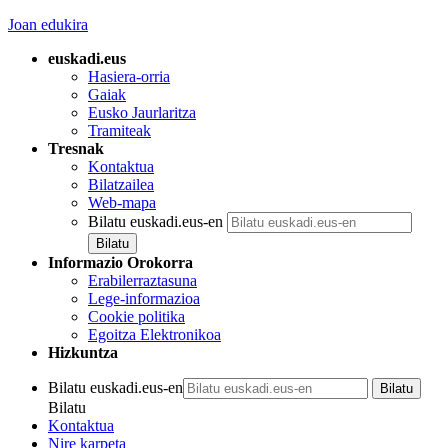
Joan edukira
euskadi.eus
Hasiera-orria
Gaiak
Eusko Jaurlaritza
Tramiteak
Tresnak
Kontaktua
Bilatzailea
Web-mapa
Bilatu euskadi.eus-en
Informazio Orokorra
Erabilerraztasuna
Lege-informazioa
Cookie politika
Egoitza Elektronikoa
Hizkuntza
Bilatu euskadi.eus-en
Bilatu
Kontaktua
Nire karpeta