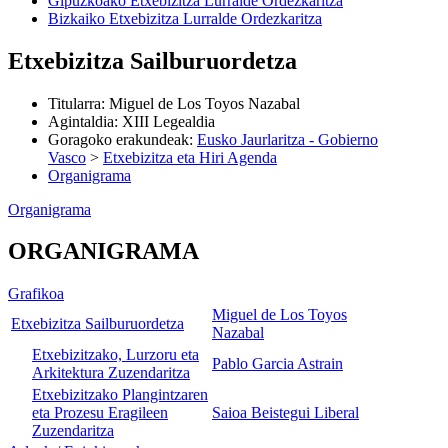
Gipuzkoako Etxebizitza Lurralde Ordezkaritza
Bizkaiko Etxebizitza Lurralde Ordezkaritza
Etxebizitza Sailburuordetza
Titularra
:
Miguel de Los Toyos Nazabal
Agintaldia
:
XIII Legealdia
Goragoko erakundeak
:
Eusko Jaurlaritza - Gobierno
Vasco
>
Etxebizitza eta Hiri Agenda
Organigrama
Organigrama
ORGANIGRAMA
Grafikoa
Miguel de Los Toyos
Etxebizitza Sailburuordetza
Nazabal
Etxebizitzako, Lurzoru eta
Pablo Garcia Astrain
Arkitektura Zuzendaritza
Etxebizitzako Plangintzaren
eta Prozesu Eragileen
Saioa Beistegui Liberal
Zuzendaritza