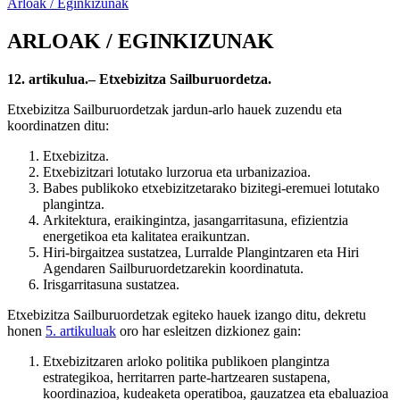
Arloak / Eginkizunak
ARLOAK / EGINKIZUNAK
12. artikulua.– Etxebizitza Sailburuordetza.
Etxebizitza Sailburuordetzak jardun-arlo hauek zuzendu eta
koordinatzen ditu:
Etxebizitza.
Etxebizitzari lotutako lurzorua eta urbanizazioa.
Babes publikoko etxebizitzetarako bizitegi-eremuei lotutako
plangintza.
Arkitektura, eraikingintza, jasangarritasuna, efizientzia
energetikoa eta kalitatea eraikuntzan.
Hiri-birgaitzea sustatzea, Lurralde Plangintzaren eta Hiri
Agendaren Sailburuordetzarekin koordinatuta.
Irisgarritasuna sustatzea.
Etxebizitza Sailburuordetzak egiteko hauek izango ditu, dekretu
honen
5. artikuluak
oro har esleitzen dizkionez gain:
Etxebizitzaren arloko politika publikoen plangintza
estrategikoa, herritarren parte-hartzearen sustapena,
koordinazioa, kudeaketa operatiboa, gauzatzea eta ebaluazioa