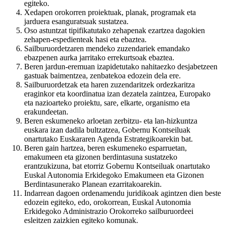
egiteko.
Xedapen orokorren proiektuak, planak, programak eta
jarduera esanguratsuak sustatzea.
Oso astuntzat tipifikatutako zehapenak ezartzea dagokien
zehapen-espedienteak hasi eta ebaztea.
Sailburuordetzaren mendeko zuzendariek emandako
ebazpenen aurka jarritako errekurtsoak ebaztea.
Beren jardun-eremuan izapidetutako nahitaezko desjabetzeen
gastuak baimentzea, zenbatekoa edozein dela ere.
Sailburuordetzak eta haren zuzendaritzek ordezkaritza
eraginkor eta koordinatua izan dezatela zaintzea, Europako
eta nazioarteko proiektu, sare, elkarte, organismo eta
erakundeetan.
Beren eskumeneko arloetan zerbitzu- eta lan-hizkuntza
euskara izan dadila bultzatzea, Gobernu Kontseiluak
onartutako Euskararen Agenda Estrategikoarekin bat.
Beren gain hartzea, beren eskumeneko esparruetan,
emakumeen eta gizonen berdintasuna sustatzeko
erantzukizuna, bat etorriz Gobernu Kontseiluak onartutako
Euskal Autonomia Erkidegoko Emakumeen eta Gizonen
Berdintasunerako Planean ezarritakoarekin.
Indarrean dagoen ordenamendu juridikoak agintzen dien beste
edozein egiteko, edo, orokorrean, Euskal Autonomia
Erkidegoko Administrazio Orokorreko sailburuordeei
esleitzen zaizkien egiteko komunak.