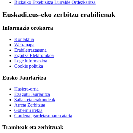
Bizkaiko Etxebizitza Lurralde Ordezkaritza
Euskadi.eus-eko zerbitzu erabilienak
Informazio orokorra
Kontaktua
Web-mapa
Erabilerraztasuna
Egoitza Elektronikoa
Lege informazioa
Cookie politika
Eusko Jaurlaritza
Hasiera-orria
Ezagutu Jaurlaritza
Sailak eta erakundeak
Arreta Zerbitzua
Gobernu irekia
Gardena, gardetasunaren ataria
Tramiteak eta zerbitzuak