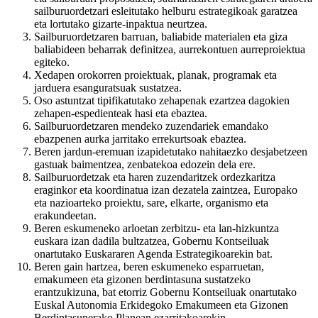
sailburuordetzari esleitutako helburu estrategikoak garatzea
eta lortutako gizarte-inpaktua neurtzea.
Sailburuordetzaren barruan, baliabide materialen eta giza
baliabideen beharrak definitzea, aurrekontuen aurreproiektua
egiteko.
Xedapen orokorren proiektuak, planak, programak eta
jarduera esanguratsuak sustatzea.
Oso astuntzat tipifikatutako zehapenak ezartzea dagokien
zehapen-espedienteak hasi eta ebaztea.
Sailburuordetzaren mendeko zuzendariek emandako
ebazpenen aurka jarritako errekurtsoak ebaztea.
Beren jardun-eremuan izapidetutako nahitaezko desjabetzeen
gastuak baimentzea, zenbatekoa edozein dela ere.
Sailburuordetzak eta haren zuzendaritzek ordezkaritza
eraginkor eta koordinatua izan dezatela zaintzea, Europako
eta nazioarteko proiektu, sare, elkarte, organismo eta
erakundeetan.
Beren eskumeneko arloetan zerbitzu- eta lan-hizkuntza
euskara izan dadila bultzatzea, Gobernu Kontseiluak
onartutako Euskararen Agenda Estrategikoarekin bat.
Beren gain hartzea, beren eskumeneko esparruetan,
emakumeen eta gizonen berdintasuna sustatzeko
erantzukizuna, bat etorriz Gobernu Kontseiluak onartutako
Euskal Autonomia Erkidegoko Emakumeen eta Gizonen
Berdintasunerako Planean ezarritakoarekin.