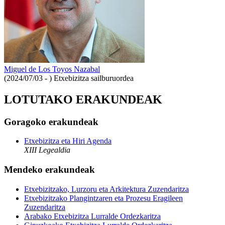
Miguel de Los Toyos Nazabal
(2024/07/03 - )
Etxebizitza sailburuordea
LOTUTAKO ERAKUNDEAK
Goragoko erakundeak
Etxebizitza eta Hiri Agenda
XIII Legealdia
Mendeko erakundeak
Etxebizitzako, Lurzoru eta Arkitektura Zuzendaritza
Etxebizitzako Plangintzaren eta Prozesu Eragileen
Zuzendaritza
Arabako Etxebizitza Lurralde Ordezkaritza