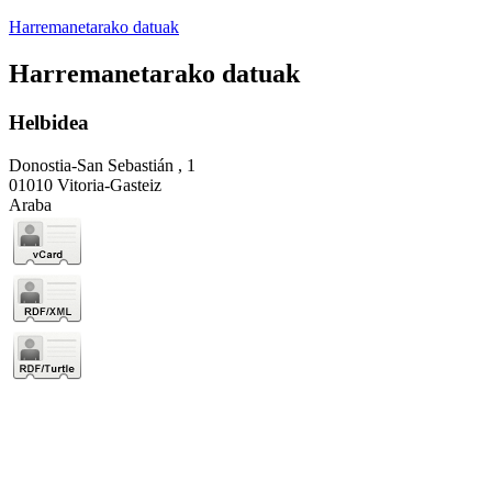
Harremanetarako datuak
Harremanetarako datuak
Helbidea
Donostia-San Sebastián , 1
01010 Vitoria-Gasteiz
Araba