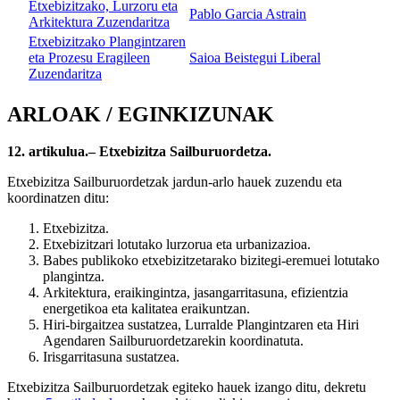
Etxebizitzako, Lurzoru eta
Pablo Garcia Astrain
Arkitektura Zuzendaritza
Etxebizitzako Plangintzaren
eta Prozesu Eragileen
Saioa Beistegui Liberal
Zuzendaritza
ARLOAK / EGINKIZUNAK
12. artikulua.– Etxebizitza Sailburuordetza.
Etxebizitza Sailburuordetzak jardun-arlo hauek zuzendu eta
koordinatzen ditu:
Etxebizitza.
Etxebizitzari lotutako lurzorua eta urbanizazioa.
Babes publikoko etxebizitzetarako bizitegi-eremuei lotutako
plangintza.
Arkitektura, eraikingintza, jasangarritasuna, efizientzia
energetikoa eta kalitatea eraikuntzan.
Hiri-birgaitzea sustatzea, Lurralde Plangintzaren eta Hiri
Agendaren Sailburuordetzarekin koordinatuta.
Irisgarritasuna sustatzea.
Etxebizitza Sailburuordetzak egiteko hauek izango ditu, dekretu