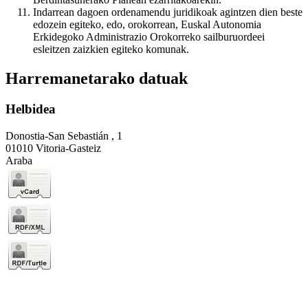
Indarrean dagoen ordenamendu juridikoak agintzen dien beste
edozein egiteko, edo, orokorrean, Euskal Autonomia
Erkidegoko Administrazio Orokorreko sailburuordeei
esleitzen zaizkien egiteko komunak.
Harremanetarako datuak
Helbidea
Donostia-San Sebastián , 1
01010 Vitoria-Gasteiz
Araba