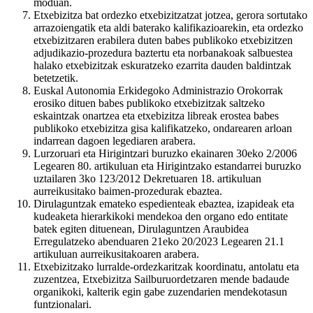
moduan.
Etxebizitza bat ordezko etxebizitzatzat jotzea, gerora sortutako
arrazoiengatik eta aldi baterako kalifikazioarekin, eta ordezko
etxebizitzaren erabilera duten babes publikoko etxebizitzen
adjudikazio-prozedura baztertu eta norbanakoak salbuestea
halako etxebizitzak eskuratzeko ezarrita dauden baldintzak
betetzetik.
Euskal Autonomia Erkidegoko Administrazio Orokorrak
erosiko dituen babes publikoko etxebizitzak saltzeko
eskaintzak onartzea eta etxebizitza libreak erostea babes
publikoko etxebizitza gisa kalifikatzeko, ondarearen arloan
indarrean dagoen legediaren arabera.
Lurzoruari eta Hirigintzari buruzko ekainaren 30eko 2/2006
Legearen 80. artikuluan eta Hirigintzako estandarrei buruzko
uztailaren 3ko 123/2012 Dekretuaren 18. artikuluan
aurreikusitako baimen-prozedurak ebaztea.
Dirulaguntzak emateko espedienteak ebaztea, izapideak eta
kudeaketa hierarkikoki mendekoa den organo edo entitate
batek egiten dituenean, Dirulaguntzen Araubidea
Erregulatzeko abenduaren 21eko 20/2023 Legearen 21.1
artikuluan aurreikusitakoaren arabera.
Etxebizitzako lurralde-ordezkaritzak koordinatu, antolatu eta
zuzentzea, Etxebizitza Sailburuordetzaren mende badaude
organikoki, kalterik egin gabe zuzendarien mendekotasun
funtzionalari.