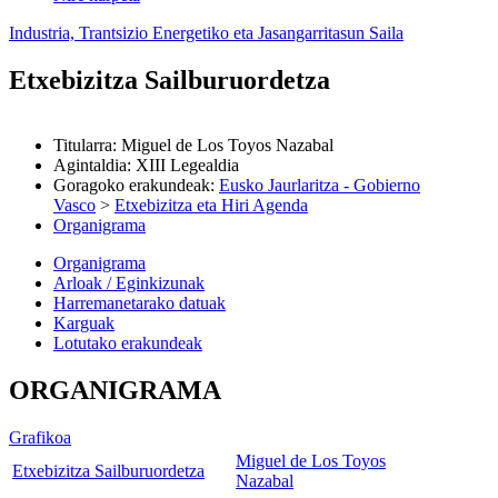
Industria, Trantsizio Energetiko eta Jasangarritasun Saila
Etxebizitza Sailburuordetza
Titularra
:
Miguel de Los Toyos Nazabal
Agintaldia
:
XIII Legealdia
Goragoko erakundeak
:
Eusko Jaurlaritza - Gobierno
Vasco
>
Etxebizitza eta Hiri Agenda
Organigrama
Organigrama
Arloak / Eginkizunak
Harremanetarako datuak
Karguak
Lotutako erakundeak
ORGANIGRAMA
Grafikoa
Miguel de Los Toyos
Etxebizitza Sailburuordetza
Nazabal