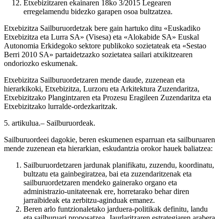
Etxebizitzaren ekainaren 18ko 3/2015 Legearen
erregelamendu bidezko garapen osoa bultzatzea.
Etxebizitza Sailburuordetzak bere gain hartuko ditu «Euskadiko
Etxebizitza eta Lurra SA» (Visesa) eta «Alokabide SA» Euskal
Autonomia Erkidegoko sektore publikoko sozietateak eta «Sestao
Berri 2010 SA» partaidetzazko sozietatea sailari atxikitzearen
ondoriozko eskumenak.
Etxebizitza Sailburuordetzaren mende daude, zuzenean eta
hierarkikoki, Etxebizitza, Lurzoru eta Arkitektura Zuzendaritza,
Etxebizitzako Plangintzaren eta Prozesu Eragileen Zuzendaritza eta
Etxebizitzako lurralde-ordezkaritzak.
5. artikulua.– Sailburuordeak.
Sailburuordeei dagokie, beren eskumenen esparruan eta sailburuaren
mende zuzenean eta hierarkian, eskudantzia orokor hauek baliatzea:
Sailburuordetzaren jardunak planifikatu, zuzendu, koordinatu,
bultzatu eta gainbegiratzea, bai eta zuzendaritzenak eta
sailburuordetzaren mendeko gainerako organo eta
administrazio-unitateenak ere, horretarako behar diren
jarraibideak eta zerbitzu-aginduak emanez.
Beren arlo funtzionaletako jarduera-politikak definitu, landu
eta sailburuari proposatzea, Jaurlaritzaren estrategiaren arabera