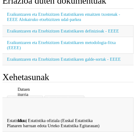
Erlazioa duten dokumentuak
Eraikuntzaren eta Etxebizitzen Estatistikaren emaitzen txostenak -
EEEE Alokairuko etxebizitzen udal-parkea
Eraikuntzaren eta Etxebizitzen Estatistikaren definizioak - EEEE
Eraikuntzaren eta Etxebizitzen Estatistikaren metodologia-fitxa
(EEEE)
Eraikuntzaren eta Etxebizitzen Estatistikaren galde-sortak - EEEE
Xehetasunak
Datuen
iturria
Eusko Jaurlaritza
Estatistika Organoa
Etxebizitza
Lurralde Plangintza eta Etxebizitza
Garraio
Estatistika | Estatistika ofiziala (Euskal Estatistika
Mota
Planaren barruan edota Urteko Estatistika Egitarauan)