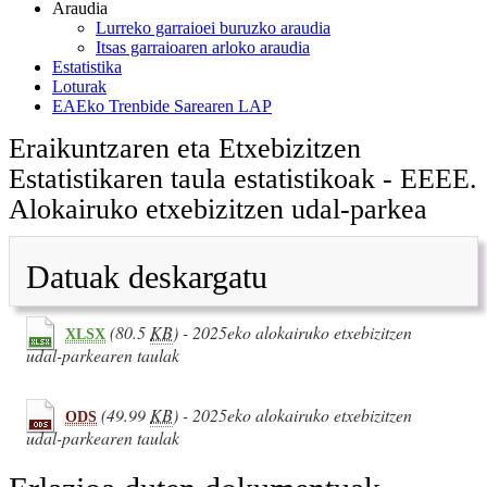
Araudia
Lurreko garraioei buruzko araudia
Itsas garraioaren arloko araudia
Estatistika
Loturak
EAEko Trenbide Sarearen LAP
Eraikuntzaren eta Etxebizitzen
Estatistikaren taula estatistikoak - EEEE.
Alokairuko etxebizitzen udal-parkea
Datuak deskargatu
(80.5
KB
) - 2025eko alokairuko etxebizitzen
XLSX
udal-parkearen taulak
(49.99
KB
) - 2025eko alokairuko etxebizitzen
ODS
udal-parkearen taulak