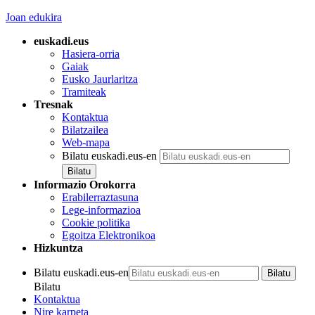
Joan edukira
euskadi.eus
Hasiera-orria
Gaiak
Eusko Jaurlaritza
Tramiteak
Tresnak
Kontaktua
Bilatzailea
Web-mapa
Bilatu euskadi.eus-en
Informazio Orokorra
Erabilerraztasuna
Lege-informazioa
Cookie politika
Egoitza Elektronikoa
Hizkuntza
Bilatu euskadi.eus-en
Bilatu
Kontaktua
Nire karpeta