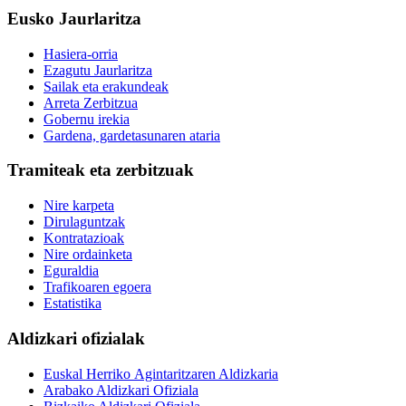
Eusko Jaurlaritza
Hasiera-orria
Ezagutu Jaurlaritza
Sailak eta erakundeak
Arreta Zerbitzua
Gobernu irekia
Gardena, gardetasunaren ataria
Tramiteak eta zerbitzuak
Nire karpeta
Dirulaguntzak
Kontratazioak
Nire ordainketa
Eguraldia
Trafikoaren egoera
Estatistika
Aldizkari ofizialak
Euskal Herriko Agintaritzaren Aldizkaria
Arabako Aldizkari Ofiziala