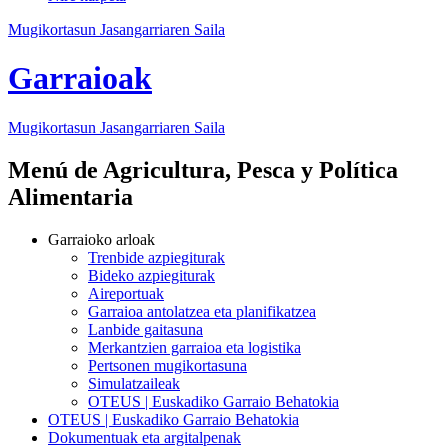
Mugikortasun Jasangarriaren Saila
Garraioak
Mugikortasun Jasangarriaren Saila
Menú de Agricultura, Pesca y Política
Alimentaria
Garraioko arloak
Trenbide azpiegiturak
Bideko azpiegiturak
Aireportuak
Garraioa antolatzea eta planifikatzea
Lanbide gaitasuna
Merkantzien garraioa eta logistika
Pertsonen mugikortasuna
Simulatzaileak
OTEUS | Euskadiko Garraio Behatokia
OTEUS | Euskadiko Garraio Behatokia
Dokumentuak eta argitalpenak