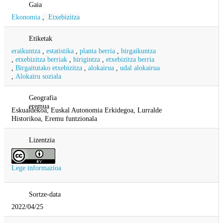
Gaia
Ekonomia
,
Etxebizitza
Etiketak
eraikuntza
,
estatistika
,
planta berria
,
birgaikuntza
,
etxebizitza berriak
,
hirigintza
,
etxebizitza berria
,
Birgaitutako etxebizitza
,
alokairua
,
udal alokairua
,
Alokairu soziala
Geografia
eremua
Eskualdekoa, Euskal Autonomia Erkidegoa, Lurralde
Historikoa, Eremu funtzionala
Lizentzia
Lege informazioa
Sortze-data
2022/04/25