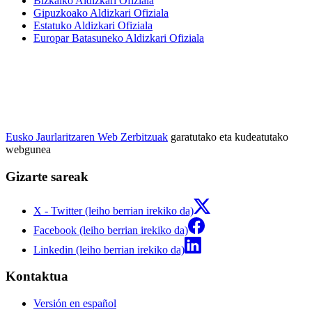
Bizkaiko Aldizkari Ofiziala
Gipuzkoako Aldizkari Ofiziala
Estatuko Aldizkari Ofiziala
Europar Batasuneko Aldizkari Ofiziala
Eusko Jaurlaritzaren Web Zerbitzuak
garatutako eta kudeatutako
webgunea
Gizarte sareak
X - Twitter (leiho berrian irekiko da)
Facebook (leiho berrian irekiko da)
Linkedin (leiho berrian irekiko da)
Kontaktua
Versión en español