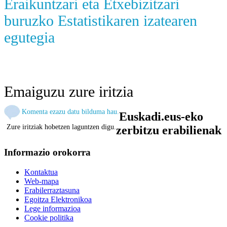
Eraikuntzari eta Etxebizitzari
buruzko Estatistikaren izatearen
egutegia
Emaiguzu zure iritzia
Komenta ezazu datu bilduma hau.
Euskadi.eus-eko
Zure iritziak hobetzen laguntzen digu.
zerbitzu erabilienak
Informazio orokorra
Kontaktua
Web-mapa
Erabilerraztasuna
Egoitza Elektronikoa
Lege informazioa
Cookie politika