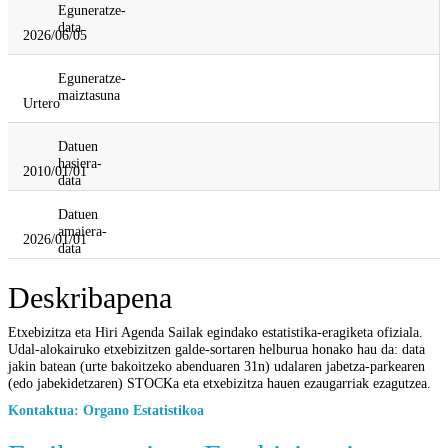
Eguneratze-
data
2026/06/05
Eguneratze-
maiztasuna
Urtero
Datuen
hasiera-
2010/01/01
data
Datuen
amaiera-
2026/01/01
data
Deskribapena
Etxebizitza eta Hiri Agenda Sailak egindako estatistika-eragiketa ofiziala.
Udal-alokairuko etxebizitzen galde-sortaren helburua honako hau da: data
jakin batean (urte bakoitzeko abenduaren 31n) udalaren jabetza-parkearen
(edo jabekidetzaren) STOCKa eta etxebizitza hauen ezaugarriak ezagutzea.
Kontaktua: Organo Estatistikoa