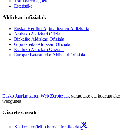
Trafikoaren egoera
Estatistika
Aldizkari ofizialak
Euskal Herriko Agintaritzaren Aldizkaria
Arabako Aldizkari Ofiziala
Bizkaiko Aldizkari Ofiziala
Gipuzkoako Aldizkari Ofiziala
Estatuko Aldizkari Ofiziala
Europar Batasuneko Aldizkari Ofiziala
Eusko Jaurlaritzaren Web Zerbitzuak
garatutako eta kudeatutako
webgunea
Gizarte sareak
X - Twitter (leiho berrian irekiko da)