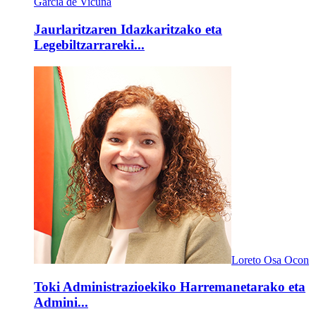
García de Vicuña
Jaurlaritzaren Idazkaritzako eta
Legebiltzarrareki...
Loreto Osa Ocon
Toki Administrazioekiko Harremanetarako eta
Admini...