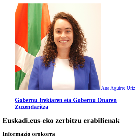
Ana Aguirre Uriz
Gobernu Irekiaren eta Gobernu Onaren
Zuzendaritza
Euskadi.eus-eko zerbitzu erabilienak
Informazio orokorra