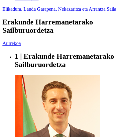
Elikadura, Landa Garapena, Nekazaritza eta Arrantza Saila
Erakunde Harremanetarako
Sailburuordetza
Aurrekoa
1 | Erakunde Harremanetarako
Sailburuordetza