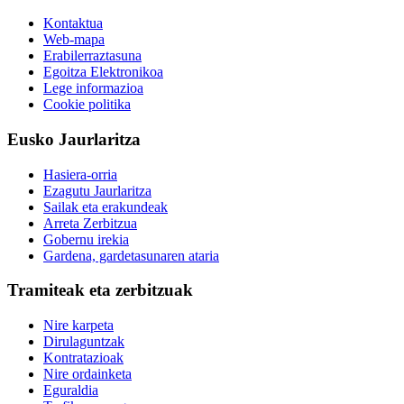
Kontaktua
Web-mapa
Erabilerraztasuna
Egoitza Elektronikoa
Lege informazioa
Cookie politika
Eusko Jaurlaritza
Hasiera-orria
Ezagutu Jaurlaritza
Sailak eta erakundeak
Arreta Zerbitzua
Gobernu irekia
Gardena, gardetasunaren ataria
Tramiteak eta zerbitzuak
Nire karpeta
Dirulaguntzak
Kontratazioak
Nire ordainketa
Eguraldia