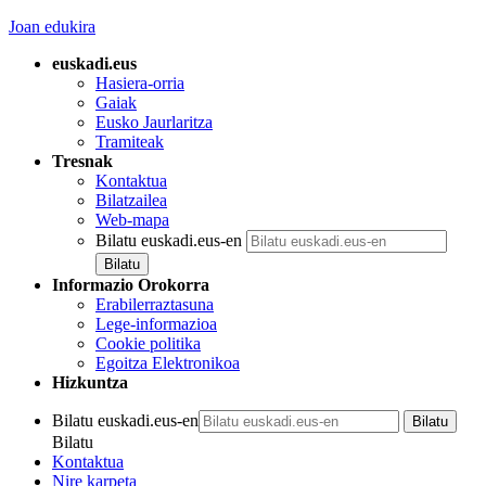
Joan edukira
euskadi.eus
Hasiera-orria
Gaiak
Eusko Jaurlaritza
Tramiteak
Tresnak
Kontaktua
Bilatzailea
Web-mapa
Bilatu euskadi.eus-en
Informazio Orokorra
Erabilerraztasuna
Lege-informazioa
Cookie politika
Egoitza Elektronikoa
Hizkuntza
Bilatu euskadi.eus-en
Bilatu
Kontaktua
Nire karpeta