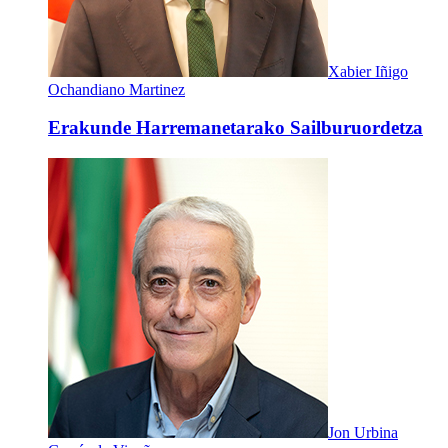
Xabier Iñigo
Ochandiano Martinez
Erakunde Harremanetarako Sailburuordetza
Jon Urbina