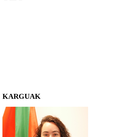
KARGUAK