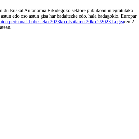
zen du Euskal Autonomia Erkidegoko sektore publikoan integratutako
o astun edo oso astun gisa har badaitezke edo, hala badagokio, Europar
duten pertsonak babesteko 2023ko otsailaren 20ko 2/2023 Legea
ren 2.
atean.