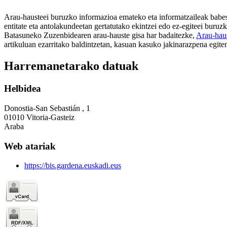
Arau-hausteei buruzko informazioa emateko eta informatzaileak babes
entitate eta antolakundeetan gertatutako ekintzei edo ez-egiteei buru
Batasuneko Zuzenbidearen arau-hauste gisa har badaitezke,
Arau-haus
artikuluan ezarritako baldintzetan, kasuan kasuko jakinarazpena egit
Harremanetarako datuak
Helbidea
Donostia-San Sebastián , 1
01010 Vitoria-Gasteiz
Araba
Web atariak
https://bis.gardena.euskadi.eus