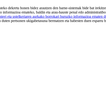
teko dekretu honen bidez arautzen den barne-sistemak bide bat irekit
zko informazioa emateko, baldin eta arau-hauste penal edo administratib
teei eta ustelkeriaren aurkako borrokari buruzko informazioa ematen 
en duten pertsonen ukigabetasuna bermatzen eta babesten duen esparru b