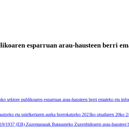
ikoaren esparruan arau-hausteen berri ema
ktore publikoaren esparruan arau-hausteen berri emateko eta informa
autzeko eta ustelkeriaren aurka borrokatzeko 2023ko otsailaren 20ko 
19/1937 (EB) Zuzentarauak Batasuneko Zuzenbidearen arau-hausteei b