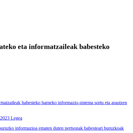
teko eta informatzaileak babesteko
tzaileak babesteko barneko informazio-sistema sortu eta arautzen
2/2023 Legea
uruzko informazioa ematen duten pertsonak babesteari buruzkoak