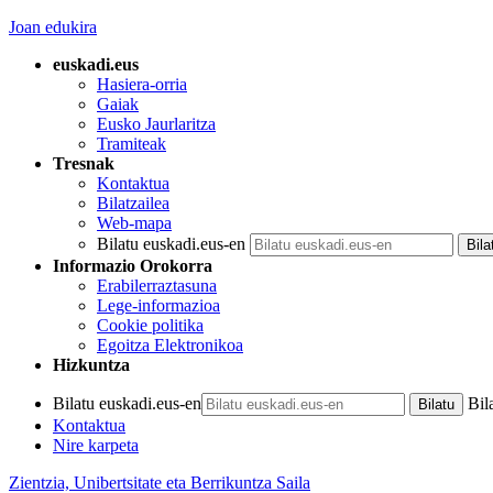
Joan edukira
euskadi.eus
Hasiera-orria
Gaiak
Eusko Jaurlaritza
Tramiteak
Tresnak
Kontaktua
Bilatzailea
Web-mapa
Bilatu euskadi.eus-en
Informazio Orokorra
Erabilerraztasuna
Lege-informazioa
Cookie politika
Egoitza Elektronikoa
Hizkuntza
Bilatu euskadi.eus-en
Bil
Kontaktua
Nire karpeta
Zientzia, Unibertsitate eta Berrikuntza Saila