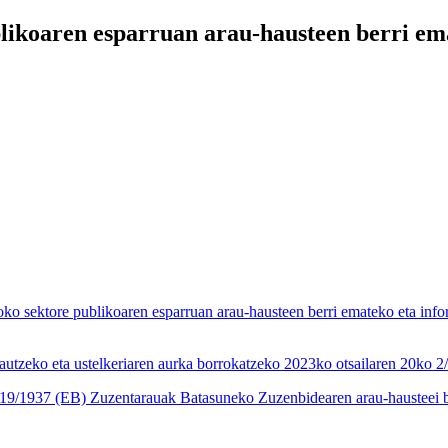
ikoaren esparruan arau-hausteen berri ema
ktore publikoaren esparruan arau-hausteen berri emateko eta informa
autzeko eta ustelkeriaren aurka borrokatzeko 2023ko otsailaren 20ko 
19/1937 (EB) Zuzentarauak Batasuneko Zuzenbidearen arau-hausteei b