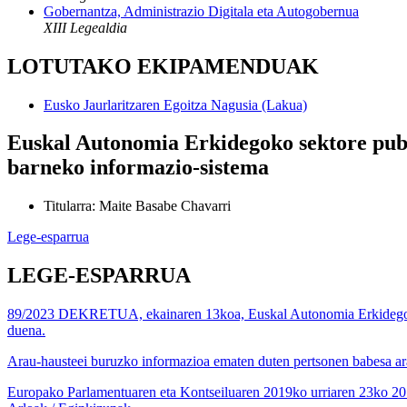
Gobernantza, Administrazio Digitala eta Autogobernua
XIII Legealdia
LOTUTAKO EKIPAMENDUAK
Eusko Jaurlaritzaren Egoitza Nagusia (Lakua)
Euskal Autonomia Erkidegoko sektore publ
barneko informazio-sistema
Titularra
:
Maite Basabe Chavarri
Lege-esparrua
LEGE-ESPARRUA
89/2023 DEKRETUA, ekainaren 13koa, Euskal Autonomia Erkidegoko se
duena.
Arau-hausteei buruzko informazioa ematen duten pertsonen babesa ar
Europako Parlamentuaren eta Kontseiluaren 2019ko urriaren 23ko 20