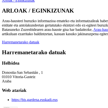
Arloak / Eginkizunak
ARLOAK / EGINKIZUNAK
Arau-hausteei buruzko informazioa emateko eta informatzaileak babes
entitate eta antolakundeetan gertatutako ekintzei edo ez-egiteei buru
Batasuneko Zuzenbidearen arau-hauste gisa har badaitezke,
Arau-haus
artikuluan ezarritako baldintzetan, kasuan kasuko jakinarazpena egit
Harremanetarako datuak
Harremanetarako datuak
Helbidea
Donostia-San Sebastián , 1
01010 Vitoria-Gasteiz
Araba
Web atariak
https://bis.gardena.euskadi.eus