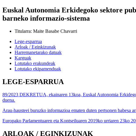
Euskal Autonomia Erkidegoko sektore publ
barneko informazio-sistema
Titularra
:
Maite Basabe Chavarri
Lege-esparrua
Arloak / Eginkizunak
Harremanetarako datuak
Karguak
Lotutako erakundeak
Lotutako ekipamenduak
LEGE-ESPARRUA
89/2023 DEKRETUA, ekainaren 13koa, Euskal Autonomia Erkidegoko se
duena.
Arau-hausteei buruzko informazioa ematen duten pertsonen babesa ar
Europako Parlamentuaren eta Kontseiluaren 2019ko urriaren 23ko 20
ARLOAK / EGINKIZUNAK