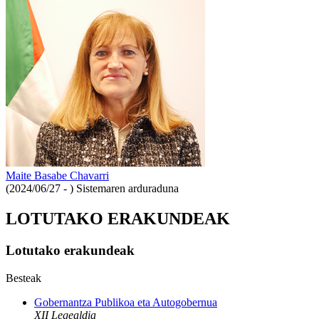
Maite Basabe Chavarri
(2024/06/27 - )
Sistemaren arduraduna
LOTUTAKO ERAKUNDEAK
Lotutako erakundeak
Besteak
Gobernantza Publikoa eta Autogobernua
XII Legealdia