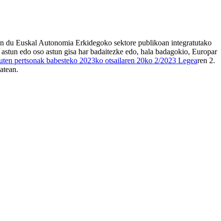
zen du Euskal Autonomia Erkidegoko sektore publikoan integratutako
o astun edo oso astun gisa har badaitezke edo, hala badagokio, Europar
duten pertsonak babesteko 2023ko otsailaren 20ko 2/2023 Legea
ren 2.
atean.