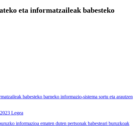
teko eta informatzaileak babesteko
tzaileak babesteko barneko informazio-sistema sortu eta arautzen
2/2023 Legea
uruzko informazioa ematen duten pertsonak babesteari buruzkoak