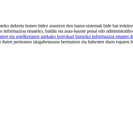
teko dekretu honen bidez arautzen den barne-sistemak bide bat irekit
zko informazioa emateko, baldin eta arau-hauste penal edo administratib
teei eta ustelkeriaren aurkako borrokari buruzko informazioa ematen 
en duten pertsonen ukigabetasuna bermatzen eta babesten duen esparru b