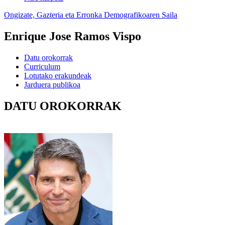
Ongizate, Gazteria eta Erronka Demografikoaren Saila
Enrique Jose Ramos Vispo
Datu orokorrak
Curriculum
Lotutako erakundeak
Jarduera publikoa
DATU OROKORRAK