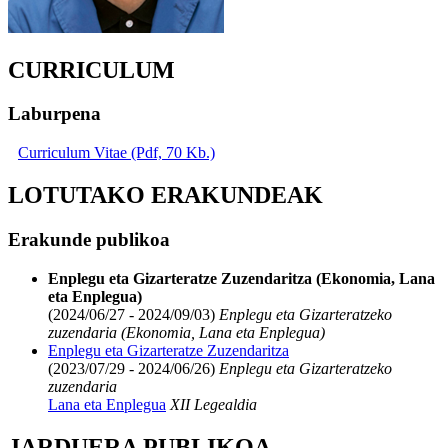
CURRICULUM
Laburpena
Curriculum Vitae (Pdf, 70 Kb.)
LOTUTAKO ERAKUNDEAK
Erakunde publikoa
Enplegu eta Gizarteratze Zuzendaritza (Ekonomia, Lana
eta Enplegua)
(2024/06/27 - 2024/09/03)
Enplegu eta Gizarteratzeko
zuzendaria (Ekonomia, Lana eta Enplegua)
Enplegu eta Gizarteratze Zuzendaritza
(2023/07/29 - 2024/06/26)
Enplegu eta Gizarteratzeko
zuzendaria
Lana eta Enplegua
XII Legealdia
JARDUERA PUBLIKOA