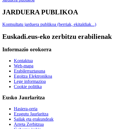
JARDUERA PUBLIKOA
Kontsultatu jarduera publikoa (berriak, ekitaldiak...)
Euskadi.eus-eko zerbitzu erabilienak
Informazio orokorra
Kontaktua
Web-mapa
Erabilerraztasuna
Egoitza Elektronikoa
Lege informazioa
Cookie politika
Eusko Jaurlaritza
Hasiera-orria
Ezagutu Jaurlaritza
Sailak eta erakundeak
Arreta Zerbitzua