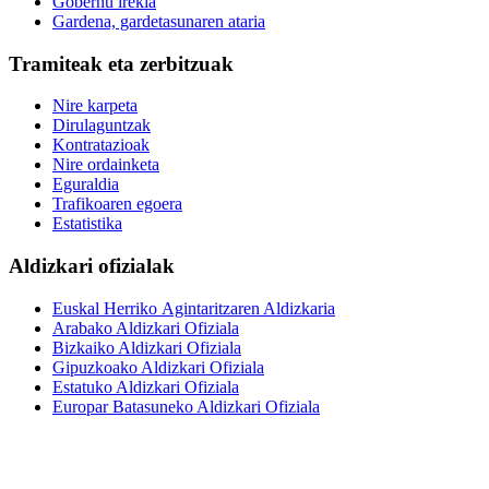
Gobernu irekia
Gardena, gardetasunaren ataria
Tramiteak eta zerbitzuak
Nire karpeta
Dirulaguntzak
Kontratazioak
Nire ordainketa
Eguraldia
Trafikoaren egoera
Estatistika
Aldizkari ofizialak
Euskal Herriko Agintaritzaren Aldizkaria
Arabako Aldizkari Ofiziala
Bizkaiko Aldizkari Ofiziala
Gipuzkoako Aldizkari Ofiziala
Estatuko Aldizkari Ofiziala
Europar Batasuneko Aldizkari Ofiziala