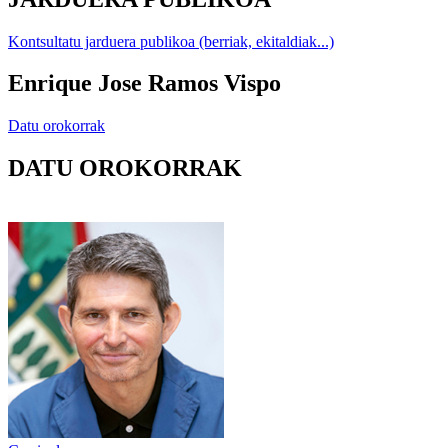
Kontsultatu jarduera publikoa (berriak, ekitaldiak...)
Enrique Jose Ramos Vispo
Datu orokorrak
DATU OROKORRAK