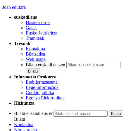
Joan edukira
euskadi.eus
Hasiera-orria
Gaiak
Eusko Jaurlaritza
Tramiteak
Tresnak
Kontaktua
Bilatzailea
Web-mapa
Bilatu euskadi.eus-en
Informazio Orokorra
Erabilerraztasuna
Lege-informazioa
Cookie politika
Egoitza Elektronikoa
Hizkuntza
Bilatu euskadi.eus-en
Bilatu
Kontaktua
Nire karpeta