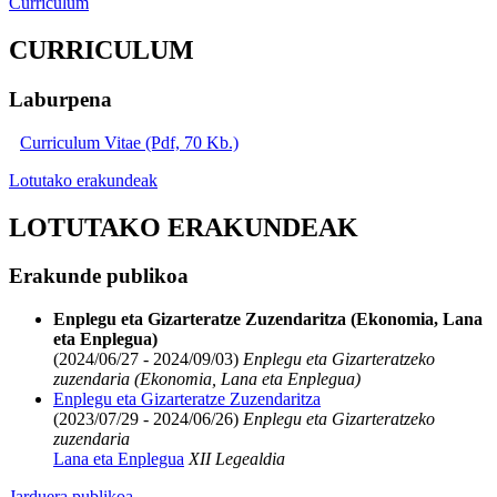
Curriculum
CURRICULUM
Laburpena
Curriculum Vitae (Pdf, 70 Kb.)
Lotutako erakundeak
LOTUTAKO ERAKUNDEAK
Erakunde publikoa
Enplegu eta Gizarteratze Zuzendaritza (Ekonomia, Lana
eta Enplegua)
(2024/06/27 - 2024/09/03)
Enplegu eta Gizarteratzeko
zuzendaria (Ekonomia, Lana eta Enplegua)
Enplegu eta Gizarteratze Zuzendaritza
(2023/07/29 - 2024/06/26)
Enplegu eta Gizarteratzeko
zuzendaria
Lana eta Enplegua
XII Legealdia
Jarduera publikoa