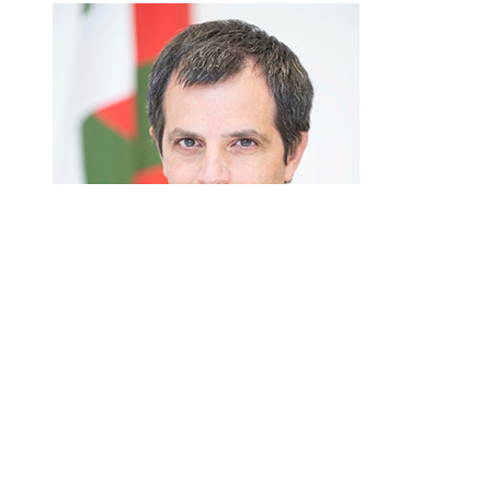
Raul Perez
Iratxeta
Elikadurako eta Landa Garapeneko
Sailburuordetza