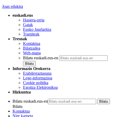
Joan edukira
euskadi.eus
Hasiera-orria
Gaiak
Eusko Jaurlaritza
Tramiteak
Tresnak
Kontaktua
Bilatzailea
Web-mapa
Bilatu euskadi.eus-en
Informazio Orokorra
Erabilerraztasuna
Lege-informazioa
Cookie politika
Egoitza Elektronikoa
Hizkuntza
Bilatu euskadi.eus-en
Bilatu
Kontaktua
Nire karpeta