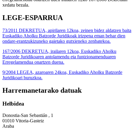
xedatu bezala.
LEGE-ESPARRUA
73/2011 DEKRETUA, apirilaren 12koa, zeinen bidez aldatzen baita
Euskadiko Aholku Batzorde Juridikoak irizpena eman behar dien
ondare-erantzukizuneko gaietako gutxieneko zenbatekoa.
167/2006 DEKRETUA, irailaren 12koa, Euskadiko Aholku
Batzorde Juridikoaren antolamendu eta funtzionamenduaren
Erregelamendua onartzen duena.
9/2004 LEGEA, azaroaren 24koa, Euskadiko Aholku Batzorde
Juridikoari buruzkoa.
Harremanetarako datuak
Helbidea
Donostia-San Sebastián , 1
01010 Vitoria-Gasteiz
Araba