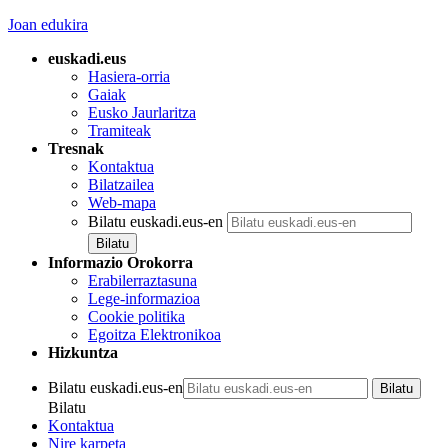
Joan edukira
euskadi.eus
Hasiera-orria
Gaiak
Eusko Jaurlaritza
Tramiteak
Tresnak
Kontaktua
Bilatzailea
Web-mapa
Bilatu euskadi.eus-en
Informazio Orokorra
Erabilerraztasuna
Lege-informazioa
Cookie politika
Egoitza Elektronikoa
Hizkuntza
Bilatu euskadi.eus-en
Bilatu
Kontaktua
Nire karpeta