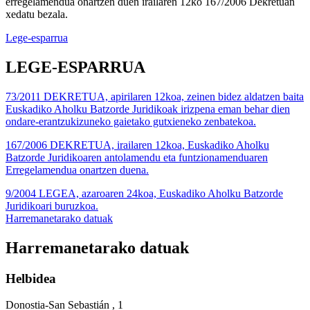
erregelamendua onartzen duen irailaren 12ko 167/2006 Dekretuan
xedatu bezala.
Lege-esparrua
LEGE-ESPARRUA
73/2011 DEKRETUA, apirilaren 12koa, zeinen bidez aldatzen baita
Euskadiko Aholku Batzorde Juridikoak irizpena eman behar dien
ondare-erantzukizuneko gaietako gutxieneko zenbatekoa.
167/2006 DEKRETUA, irailaren 12koa, Euskadiko Aholku
Batzorde Juridikoaren antolamendu eta funtzionamenduaren
Erregelamendua onartzen duena.
9/2004 LEGEA, azaroaren 24koa, Euskadiko Aholku Batzorde
Juridikoari buruzkoa.
Harremanetarako datuak
Harremanetarako datuak
Helbidea
Donostia-San Sebastián , 1