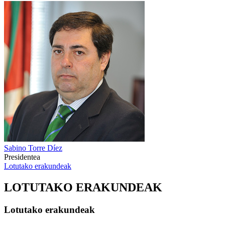
Sabino Torre Díez
Presidentea
Lotutako erakundeak
LOTUTAKO ERAKUNDEAK
Lotutako erakundeak