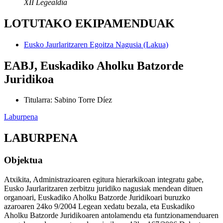
XII Legealdia
LOTUTAKO EKIPAMENDUAK
Eusko Jaurlaritzaren Egoitza Nagusia (Lakua)
EABJ, Euskadiko Aholku Batzorde
Juridikoa
Titularra
:
Sabino Torre Díez
Laburpena
LABURPENA
Objektua
Atxikita, Administrazioaren egitura hierarkikoan integratu gabe,
Eusko Jaurlaritzaren zerbitzu juridiko nagusiak mendean dituen
organoari, Euskadiko Aholku Batzorde Juridikoari buruzko
azaroaren 24ko 9/2004 Legean xedatu bezala, eta Euskadiko
Aholku Batzorde Juridikoaren antolamendu eta funtzionamenduaren