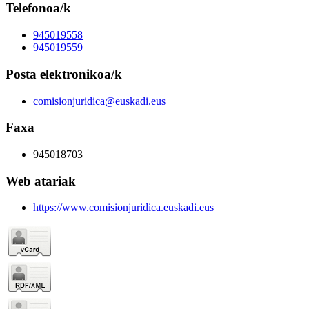
Telefonoa/k
945019558
945019559
Posta elektronikoa/k
comisionjuridica@euskadi.eus
Faxa
945018703
Web atariak
https://www.comisionjuridica.euskadi.eus