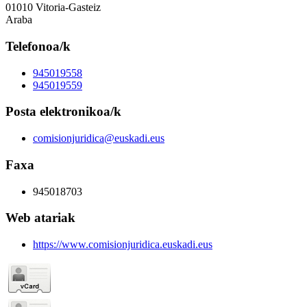
01010 Vitoria-Gasteiz
Araba
Telefonoa/k
945019558
945019559
Posta elektronikoa/k
comisionjuridica@euskadi.eus
Faxa
945018703
Web atariak
https://www.comisionjuridica.euskadi.eus