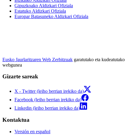
Bizkaiko Aldizkari Ofiziala
Gipuzkoako Aldizkari Ofiziala
Estatuko Aldizkari Ofiziala
Europar Batasuneko Aldizkari Ofiziala
Eusko Jaurlaritzaren Web Zerbitzuak
garatutako eta kudeatutako
webgunea
Gizarte sareak
X - Twitter (leiho berrian irekiko da)
Facebook (leiho berrian irekiko da)
Linkedin (leiho berrian irekiko da)
Kontaktua
Versión en español