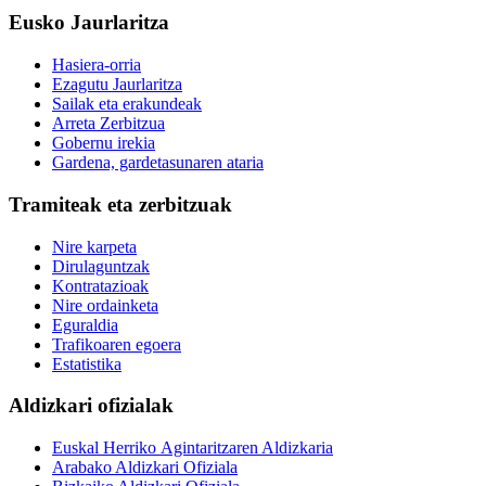
Eusko Jaurlaritza
Hasiera-orria
Ezagutu Jaurlaritza
Sailak eta erakundeak
Arreta Zerbitzua
Gobernu irekia
Gardena, gardetasunaren ataria
Tramiteak eta zerbitzuak
Nire karpeta
Dirulaguntzak
Kontratazioak
Nire ordainketa
Eguraldia
Trafikoaren egoera
Estatistika
Aldizkari ofizialak
Euskal Herriko Agintaritzaren Aldizkaria
Arabako Aldizkari Ofiziala