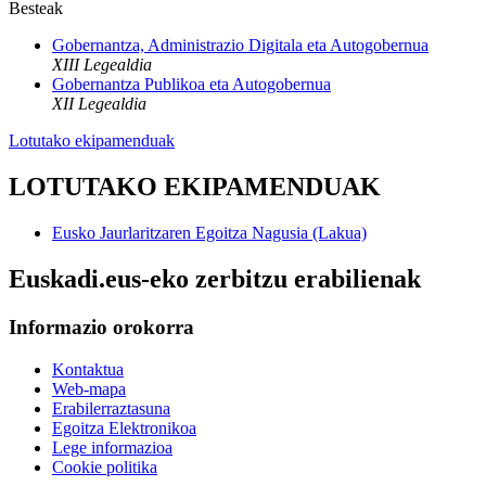
Besteak
Gobernantza, Administrazio Digitala eta Autogobernua
XIII Legealdia
Gobernantza Publikoa eta Autogobernua
XII Legealdia
Lotutako ekipamenduak
LOTUTAKO EKIPAMENDUAK
Eusko Jaurlaritzaren Egoitza Nagusia (Lakua)
Euskadi.eus-eko zerbitzu erabilienak
Informazio orokorra
Kontaktua
Web-mapa
Erabilerraztasuna
Egoitza Elektronikoa
Lege informazioa
Cookie politika