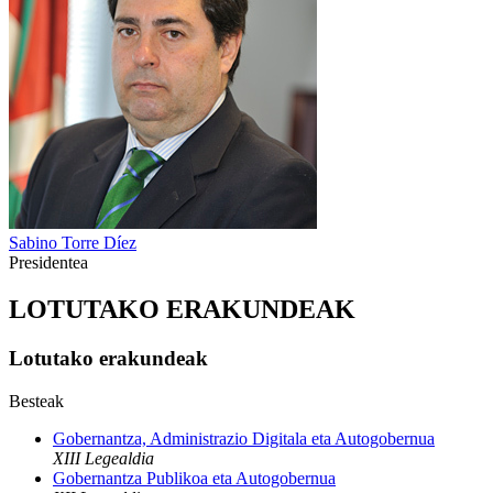
Sabino Torre Díez
Presidentea
LOTUTAKO ERAKUNDEAK
Lotutako erakundeak
Besteak
Gobernantza, Administrazio Digitala eta Autogobernua
XIII Legealdia
Gobernantza Publikoa eta Autogobernua