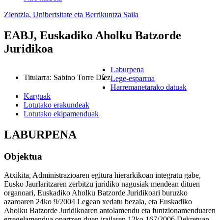
Zientzia, Unibertsitate eta Berrikuntza Saila
EABJ, Euskadiko Aholku Batzorde
Juridikoa
Laburpena
Titularra
:
Sabino Torre Díez
Lege-esparrua
Harremanetarako datuak
Karguak
Lotutako erakundeak
Lotutako ekipamenduak
LABURPENA
Objektua
Atxikita, Administrazioaren egitura hierarkikoan integratu gabe,
Eusko Jaurlaritzaren zerbitzu juridiko nagusiak mendean dituen
organoari, Euskadiko Aholku Batzorde Juridikoari buruzko
azaroaren 24ko 9/2004 Legean xedatu bezala, eta Euskadiko
Aholku Batzorde Juridikoaren antolamendu eta funtzionamenduaren
erregelamendua onartzen duen irailaren 12ko 167/2006 Dekretuan