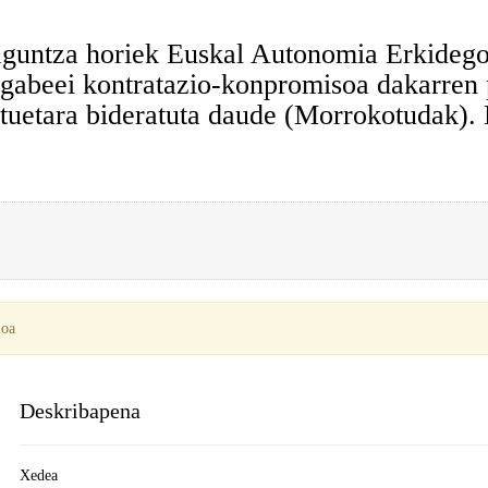
laguntza horiek Euskal Autonomia Erkidego
gabeei kontratazio-konpromisoa dakarren 
ktuetara bideratuta daude (Morrokotudak).
ioa
Deskribapena
Xedea