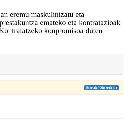
an eremu maskulinizatu eta
prestakuntza emateko eta kontratazioak
 Kontratatzeko konpromisoa duten
Berriak / Oharrak (1)