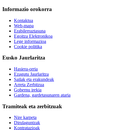
Informazio orokorra
Kontaktua
Web-mapa
Erabilerraztasuna
Egoitza Elektronikoa
Lege informazioa
Cookie politika
Eusko Jaurlaritza
Hasiera-orria
Ezagutu Jaurlaritza
Sailak eta erakundeak
Arreta Zerbitzua
Gobernu irekia
Gardena, gardetasunaren ataria
Tramiteak eta zerbitzuak
Nire karpeta
Dirulaguntzak
Kontratazioak