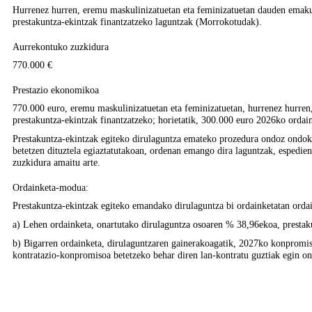
Hurrenez hurren, eremu maskulinizatuetan eta feminizatuetan dauden emaku
prestakuntza-ekintzak finantzatzeko laguntzak (Morrokotudak).
Aurrekontuko zuzkidura
770.000 €
Prestazio ekonomikoa
770.000 euro, eremu maskulinizatuetan eta feminizatuetan, hurrenez hurre
prestakuntza-ekintzak finantzatzeko; horietatik, 300.000 euro 2026ko ordai
Prestakuntza-ekintzak egiteko dirulaguntza emateko prozedura ondoz ondok
betetzen dituztela egiaztatutakoan, ordenan emango dira laguntzak, espedien
zuzkidura amaitu arte.
Ordainketa-modua:
Prestakuntza-ekintzak egiteko emandako dirulaguntza bi ordainketatan ordai
a) Lehen ordainketa, onartutako dirulaguntza osoaren % 38,96ekoa, prestak
b) Bigarren ordainketa, dirulaguntzaren gainerakoagatik, 2027ko konpromis
kontratazio-konpromisoa betetzeko behar diren lan-kontratu guztiak egin o