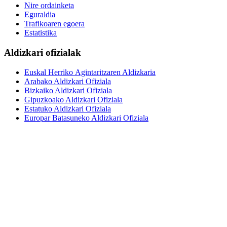
Nire ordainketa
Eguraldia
Trafikoaren egoera
Estatistika
Aldizkari ofizialak
Euskal Herriko Agintaritzaren Aldizkaria
Arabako Aldizkari Ofiziala
Bizkaiko Aldizkari Ofiziala
Gipuzkoako Aldizkari Ofiziala
Estatuko Aldizkari Ofiziala
Europar Batasuneko Aldizkari Ofiziala