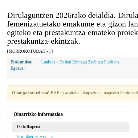
Dirulaguntzen 2026rako deialdia. Diru
femenizatuetako emakume eta gizon lan
egiteko eta prestakuntza emateko proie
prestakuntza-ekintzak.
[MORROKOTUDAK - F]
Erakundea:
Lanbide - Euskal Enplegu Zerbitzu Publikoa
Egoera:
Ohar garrantzitsua!
EAEko azpitalde okupazional nagusien feminizaz
Oinarrizko informazioa
Deskribapena
Nori dago zuzenduta