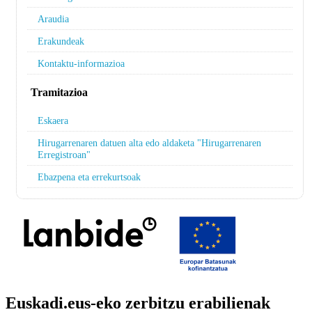
Araudia
Erakundeak
Kontaktu-informazioa
Tramitazioa
Eskaera
Hirugarrenaren datuen alta edo aldaketa "Hirugarrenaren
Erregistroan"
Ebazpena eta errekurtsoak
Euskadi.eus-eko zerbitzu erabilienak