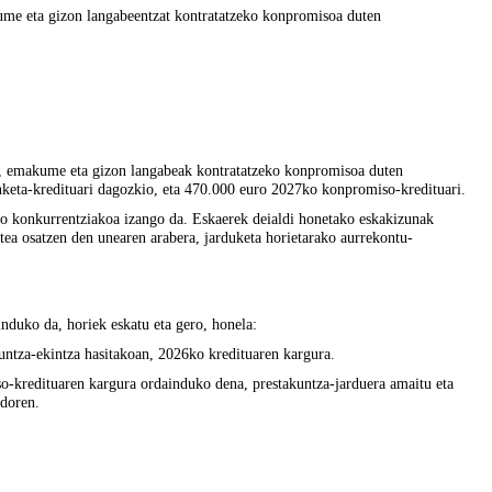
me eta gizon langabeentzat kontratatzeko konpromisoa duten
n, emakume eta gizon langabeak kontratatzeko konpromisoa duten
nketa-kredituari dagozkio, eta 470.000 euro 2027ko konpromiso-kredituari.
o konkurrentziakoa izango da. Eskaerek deialdi honetako eskakizunak
tea osatzen den unearen arabera, jarduketa horietarako aurrekontu-
nduko da, horiek eskatu eta gero, honela:
untza-ekintza hasitakoan, 2026ko kredituaren kargura.
o-kredituaren kargura ordainduko dena, prestakuntza-jarduera amaitu eta
ndoren.