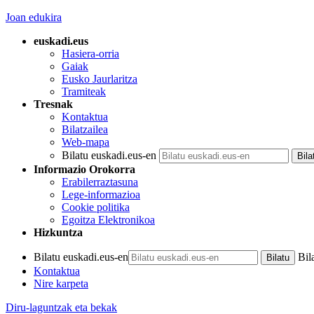
Joan edukira
euskadi.eus
Hasiera-orria
Gaiak
Eusko Jaurlaritza
Tramiteak
Tresnak
Kontaktua
Bilatzailea
Web-mapa
Bilatu euskadi.eus-en
Informazio Orokorra
Erabilerraztasuna
Lege-informazioa
Cookie politika
Egoitza Elektronikoa
Hizkuntza
Bilatu euskadi.eus-en
Bil
Kontaktua
Nire karpeta
Diru-laguntzak eta bekak