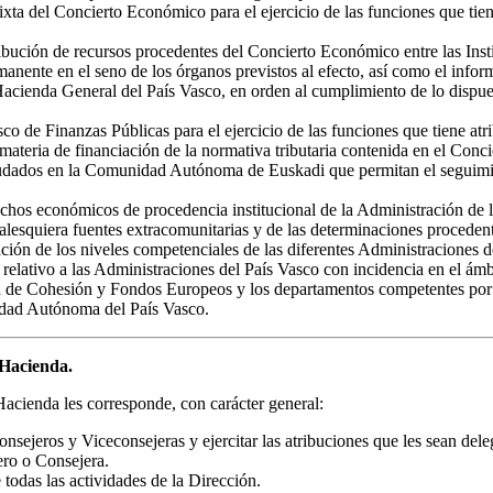
xta del Concierto Económico para el ejercicio de las funciones que tie
istribución de recursos procedentes del Concierto Económico entre las I
manente en el seno de los órganos previstos al efecto, así como el infor
a Hacienda General del País Vasco, en orden al cumplimiento de lo disp
co de Finanzas Públicas para el ejercicio de las funciones que tiene atr
en materia de financiación de la normativa tributaria contenida en el Co
recaudados en la Comunidad Autónoma de Euskadi que permitan el seguim
derechos económicos de procedencia institucional de la Administración d
esquiera fuentes extracomunitarias y de las determinaciones procedente
ración de los niveles competenciales de las diferentes Administraciones d
relativo a las Administraciones del País Vasco con incidencia en el ámbi
a de Cohesión y Fondos Europeos y los departamentos competentes por razó
idad Autónoma del País Vasco.
 Hacienda.
acienda les corresponde, con carácter general:
nsejeros y Viceconsejeras y ejercitar las atribuciones que les sean dele
ero o Consejera.
todas las actividades de la Dirección.