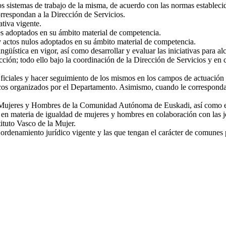
os sistemas de trabajo de la misma, de acuerdo con las normas establecid
orrespondan a la Dirección de Servicios.
ativa vigente.
les adoptados en su ámbito material de competencia.
 y actos nulos adoptados en su ámbito material de competencia.
güística en vigor, así como desarrollar y evaluar las iniciativas para a
ección; todo ello bajo la coordinación de la Dirección de Servicios y en
iciales y hacer seguimiento de los mismos en los campos de actuación d
os organizados por el Departamento. Asimismo, cuando le corresponda, p
e Mujeres y Hombres de la Comunidad Autónoma de Euskadi, así como ejec
s en materia de igualdad de mujeres y hombres en colaboración con las je
ituto Vasco de la Mujer.
rdenamiento jurídico vigente y las que tengan el carácter de comunes po