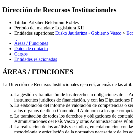
Dirección de Recursos Institucionales
Titular
:
Aitziber Beldarrain Robles
Periodo del mandato
:
Legislatura XII
Entidades superiores
:
Eusko Jaurlaritza - Gobierno Vasco
>
Ec
Áreas / Funciones
Datos de contacto
Cargos
Entidades relacionadas
ÁREAS / FUNCIONES
La Dirección de Recursos Institucionales ejercerá, además de las atri
La gestión y tramitación de los derechos u obligaciones de la
instrumentos jurídicos de financiación, y con las Diputaciones F
La elaboración del informe de valoración de competencias o ser
a los órganos de dicha Comunidad Autónoma a los que competa
La tramitación de todos los derechos y obligaciones de conten
Administraciones del País Vasco y otras Administraciones Públic
La realización de los análisis y estudios, en colaboración con l
metodología y articulación de la normativa necesaria y de los ac