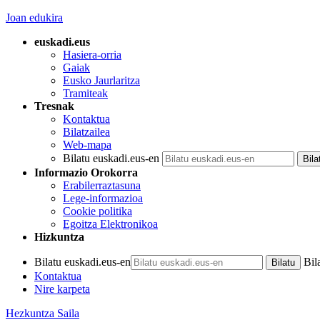
Joan edukira
euskadi.eus
Hasiera-orria
Gaiak
Eusko Jaurlaritza
Tramiteak
Tresnak
Kontaktua
Bilatzailea
Web-mapa
Bilatu euskadi.eus-en
Informazio Orokorra
Erabilerraztasuna
Lege-informazioa
Cookie politika
Egoitza Elektronikoa
Hizkuntza
Bilatu euskadi.eus-en
Bil
Kontaktua
Nire karpeta
Hezkuntza Saila