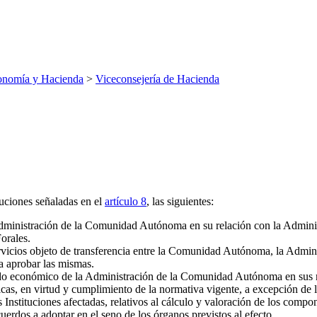
onomía y Hacienda
>
Viceconsejería de Hacienda
buciones señaladas en el
artículo 8
, las siguientes:
 Administración de la Comunidad Autónoma en su relación con la Admini
orales.
vicios objeto de transferencia entre la Comunidad Autónoma, la Adminis
 aprobar las mismas.
ido económico de la Administración de la Comunidad Autónoma en sus re
as, en virtud y cumplimiento de la normativa vigente, a excepción de la
as Instituciones afectadas, relativos al cálculo y valoración de los com
uerdos a adoptar en el seno de los órganos previstos al efecto.