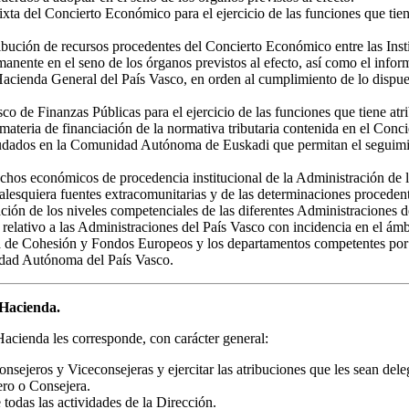
xta del Concierto Económico para el ejercicio de las funciones que tie
istribución de recursos procedentes del Concierto Económico entre las I
manente en el seno de los órganos previstos al efecto, así como el infor
a Hacienda General del País Vasco, en orden al cumplimiento de lo disp
co de Finanzas Públicas para el ejercicio de las funciones que tiene atr
en materia de financiación de la normativa tributaria contenida en el Co
recaudados en la Comunidad Autónoma de Euskadi que permitan el seguim
derechos económicos de procedencia institucional de la Administración d
esquiera fuentes extracomunitarias y de las determinaciones procedente
ración de los niveles competenciales de las diferentes Administraciones d
relativo a las Administraciones del País Vasco con incidencia en el ámbi
a de Cohesión y Fondos Europeos y los departamentos competentes por razó
idad Autónoma del País Vasco.
 Hacienda.
acienda les corresponde, con carácter general:
nsejeros y Viceconsejeras y ejercitar las atribuciones que les sean dele
ero o Consejera.
todas las actividades de la Dirección.