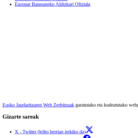
Europar Batasuneko Aldizkari Ofiziala
Eusko Jaurlaritzaren Web Zerbitzuak
garatutako eta kudeatutako we
Gizarte sareak
X - Twitter (leiho berrian irekiko da)