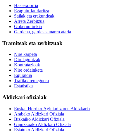
Hasiera-orria
Ezagutu Jaurlaritza
Sailak eta erakundeak
Arreta Zerbitzua
Gobernu irekia
Gardena, gardetasunaren ataria
Tramiteak eta zerbitzuak
Nire karpeta
Dirulaguntzak
Kontratazioak
Nire ordainketa
Eguraldia
Trafikoaren egoera
Estatistika
Aldizkari ofizialak
Euskal Herriko Agintaritzaren Aldizkaria
Arabako Aldizkari Ofiziala
Bizkaiko Aldizkari Ofiziala
Gipuzkoako Aldizkari Ofiziala
Estatuko Aldizkari Ofiziala