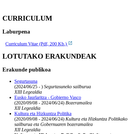
CURRICULUM
Laburpena
Curriculum Vitae (Pdf, 200 Kb.)
LOTUTAKO ERAKUNDEAK
Erakunde publikoa
Segurtasuna
(2024/06/25 - )
Segurtasuneko sailburua
XIII Legealdia
Eusko Jaurlaritza - Gobierno Vasco
(2020/09/08 - 2024/06/24)
Bozeramailea
XII Legealdia
Kultura eta Hizkuntza Politika
(2020/09/08 - 2024/06/24)
Kultura eta Hizkuntza Politikako
sailburua eta Gobernuaren bozeramailea
XII Legealdia