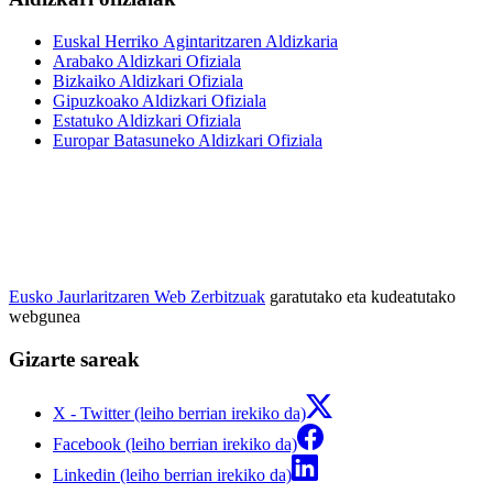
Euskal Herriko Agintaritzaren Aldizkaria
Arabako Aldizkari Ofiziala
Bizkaiko Aldizkari Ofiziala
Gipuzkoako Aldizkari Ofiziala
Estatuko Aldizkari Ofiziala
Europar Batasuneko Aldizkari Ofiziala
Eusko Jaurlaritzaren Web Zerbitzuak
garatutako eta kudeatutako
webgunea
Gizarte sareak
X - Twitter (leiho berrian irekiko da)
Facebook (leiho berrian irekiko da)
Linkedin (leiho berrian irekiko da)