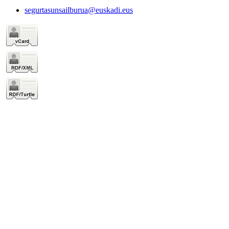
segurtasunsailburua@euskadi.eus