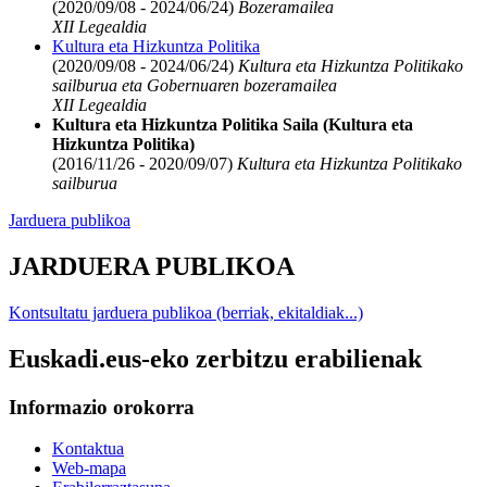
(2020/09/08 - 2024/06/24)
Bozeramailea
XII Legealdia
Kultura eta Hizkuntza Politika
(2020/09/08 - 2024/06/24)
Kultura eta Hizkuntza Politikako
sailburua eta Gobernuaren bozeramailea
XII Legealdia
Kultura eta Hizkuntza Politika Saila (Kultura eta
Hizkuntza Politika)
(2016/11/26 - 2020/09/07)
Kultura eta Hizkuntza Politikako
sailburua
Jarduera publikoa
JARDUERA PUBLIKOA
Kontsultatu jarduera publikoa (berriak, ekitaldiak...)
Euskadi.eus-eko zerbitzu erabilienak
Informazio orokorra
Kontaktua
Web-mapa