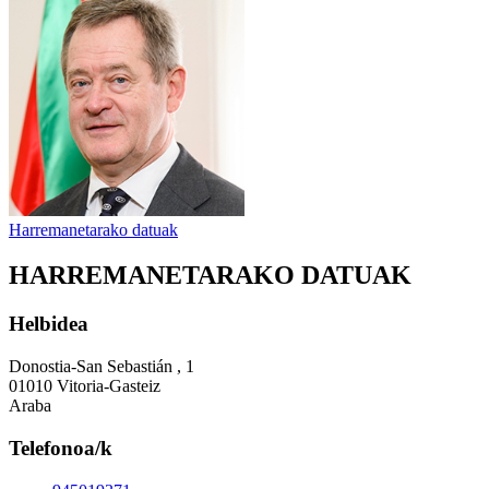
Harremanetarako datuak
HARREMANETARAKO DATUAK
Helbidea
Donostia-San Sebastián , 1
01010 Vitoria-Gasteiz
Araba
Telefonoa/k