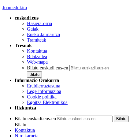
Joan edukira
euskadi.eus
Hasiera-orria
Gaiak
Eusko Jaurlaritza
Tramiteak
Tresnak
Kontaktua
Bilatzailea
Web-mapa
Bilatu euskadi.eus-en
Informazio Orokorra
Erabilerraztasuna
Lege-informazioa
Cookie politika
Egoitza Elektronikoa
Hizkuntza
Bilatu euskadi.eus-en
Bilatu
Kontaktua
Nire karpeta