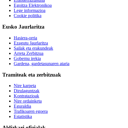
Erabilerraztasuna
Egoitza Elektronikoa
Lege informazioa
Cookie politika
Eusko Jaurlaritza
Hasiera-orria
Ezagutu Jaurlaritza
Sailak eta erakundeak
Arreta Zerbitzua
Gobernu irekia
Gardena, gardetasunaren ataria
Tramiteak eta zerbitzuak
Nire karpeta
Dirulaguntzak
Kontratazioak
Nire ordainketa
Eguraldia
Trafikoaren egoera
Estatistika
Aldizkari ofizialak