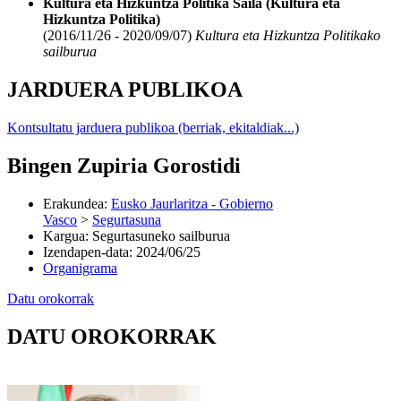
Kultura eta Hizkuntza Politika Saila (Kultura eta
Hizkuntza Politika)
(2016/11/26 - 2020/09/07)
Kultura eta Hizkuntza Politikako
sailburua
JARDUERA PUBLIKOA
Kontsultatu jarduera publikoa (berriak, ekitaldiak...)
Bingen Zupiria Gorostidi
Erakundea
:
Eusko Jaurlaritza - Gobierno
Vasco
>
Segurtasuna
Kargua
:
Segurtasuneko sailburua
Izendapen-data
:
2024/06/25
Organigrama
Datu orokorrak
DATU OROKORRAK