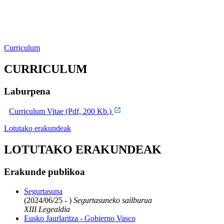
Curriculum
CURRICULUM
Laburpena
Curriculum Vitae (Pdf, 200 Kb.)
Lotutako erakundeak
LOTUTAKO ERAKUNDEAK
Erakunde publikoa
Segurtasuna
(2024/06/25 - )
Segurtasuneko sailburua
XIII Legealdia
Eusko Jaurlaritza - Gobierno Vasco