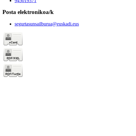
945019371
Posta elektronikoa/k
segurtasunsailburua@euskadi.eus