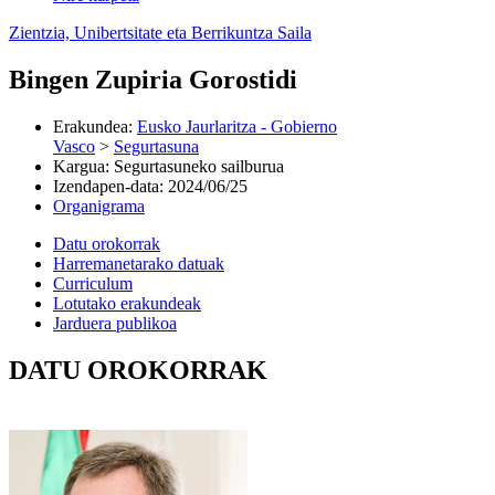
Zientzia, Unibertsitate eta Berrikuntza Saila
Bingen Zupiria Gorostidi
Erakundea
:
Eusko Jaurlaritza - Gobierno
Vasco
>
Segurtasuna
Kargua
:
Segurtasuneko sailburua
Izendapen-data
:
2024/06/25
Organigrama
Datu orokorrak
Harremanetarako datuak
Curriculum
Lotutako erakundeak
Jarduera publikoa
DATU OROKORRAK