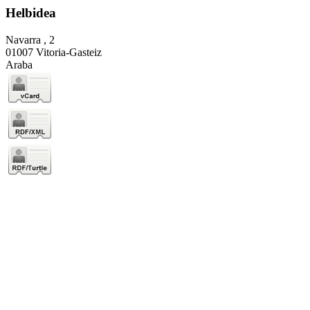
Helbidea
Navarra , 2
01007 Vitoria-Gasteiz
Araba