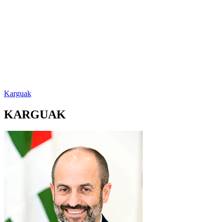
Karguak
KARGUAK