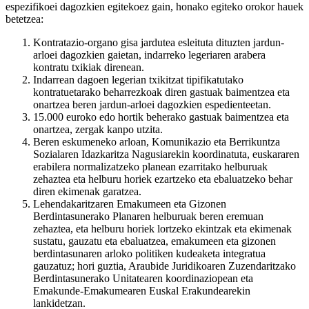
espezifikoei dagozkien egitekoez gain, honako egiteko orokor hauek
betetzea:
Kontratazio-organo gisa jardutea esleituta dituzten jardun-
arloei dagozkien gaietan, indarreko legeriaren arabera
kontratu txikiak direnean.
Indarrean dagoen legerian txikitzat tipifikatutako
kontratuetarako beharrezkoak diren gastuak baimentzea eta
onartzea beren jardun-arloei dagozkien espedienteetan.
15.000 euroko edo hortik beherako gastuak baimentzea eta
onartzea, zergak kanpo utzita.
Beren eskumeneko arloan, Komunikazio eta Berrikuntza
Sozialaren Idazkaritza Nagusiarekin koordinatuta, euskararen
erabilera normalizatzeko planean ezarritako helburuak
zehaztea eta helburu horiek ezartzeko eta ebaluatzeko behar
diren ekimenak garatzea.
Lehendakaritzaren Emakumeen eta Gizonen
Berdintasunerako Planaren helburuak beren eremuan
zehaztea, eta helburu horiek lortzeko ekintzak eta ekimenak
sustatu, gauzatu eta ebaluatzea, emakumeen eta gizonen
berdintasunaren arloko politiken kudeaketa integratua
gauzatuz; hori guztia, Araubide Juridikoaren Zuzendaritzako
Berdintasunerako Unitatearen koordinaziopean eta
Emakunde-Emakumearen Euskal Erakundearekin
lankidetzan.