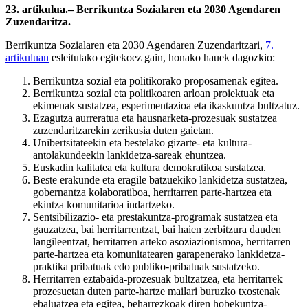
23. artikulua.– Berrikuntza Sozialaren eta 2030 Agendaren
Zuzendaritza.
Berrikuntza Sozialaren eta 2030 Agendaren Zuzendaritzari,
7.
artikuluan
esleitutako egitekoez gain, honako hauek dagozkio:
Berrikuntza sozial eta politikorako proposamenak egitea.
Berrikuntza sozial eta politikoaren arloan proiektuak eta
ekimenak sustatzea, esperimentazioa eta ikaskuntza bultzatuz.
Ezagutza aurreratua eta hausnarketa-prozesuak sustatzea
zuzendaritzarekin zerikusia duten gaietan.
Unibertsitateekin eta bestelako gizarte- eta kultura-
antolakundeekin lankidetza-sareak ehuntzea.
Euskadin kalitatea eta kultura demokratikoa sustatzea.
Beste erakunde eta eragile batzuekiko lankidetza sustatzea,
gobernantza kolaboratiboa, herritarren parte-hartzea eta
ekintza komunitarioa indartzeko.
Sentsibilizazio- eta prestakuntza-programak sustatzea eta
gauzatzea, bai herritarrentzat, bai haien zerbitzura dauden
langileentzat, herritarren arteko asoziazionismoa, herritarren
parte-hartzea eta komunitatearen garapenerako lankidetza-
praktika pribatuak edo publiko-pribatuak sustatzeko.
Herritarren eztabaida-prozesuak bultzatzea, eta herritarrek
prozesuetan duten parte-hartze mailari buruzko txostenak
ebaluatzea eta egitea, beharrezkoak diren hobekuntza-