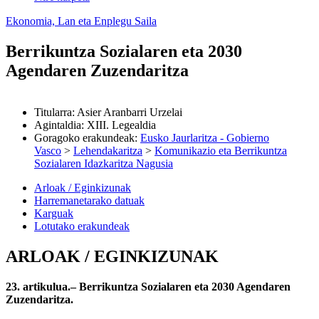
Ekonomia, Lan eta Enplegu Saila
Berrikuntza Sozialaren eta 2030
Agendaren Zuzendaritza
Titularra
:
Asier Aranbarri Urzelai
Agintaldia
:
XIII. Legealdia
Goragoko erakundeak
:
Eusko Jaurlaritza - Gobierno
Vasco
>
Lehendakaritza
>
Komunikazio eta Berrikuntza
Sozialaren Idazkaritza Nagusia
Arloak / Eginkizunak
Harremanetarako datuak
Karguak
Lotutako erakundeak
ARLOAK / EGINKIZUNAK
23. artikulua.– Berrikuntza Sozialaren eta 2030 Agendaren
Zuzendaritza.