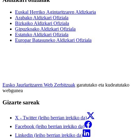
Euskal Herriko Agintaritzaren Aldizkaria
Arabako Aldizkari Ofiziala
Bizkaiko Aldizkari Ofiziala
Gipuzkoako Aldizkari Ofiziala
Estatuko Aldizkari Ofiziala
Europar Batasuneko Aldizkari Ofiziala
Eusko Jaurlaritzaren Web Zerbitzuak
garatutako eta kudeatutako
webgunea
Gizarte sareak
X - Twitter (leiho berrian irekiko da)
Facebook (leiho berrian irekiko da)
Linkedin (leiho berrian irekiko da)