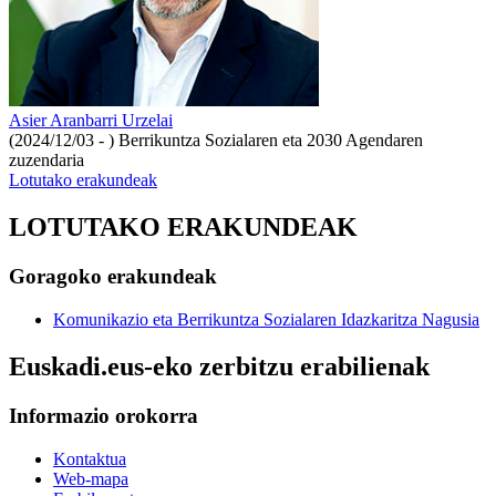
Asier Aranbarri Urzelai
(2024/12/03 - )
Berrikuntza Sozialaren eta 2030 Agendaren
zuzendaria
Lotutako erakundeak
LOTUTAKO ERAKUNDEAK
Goragoko erakundeak
Komunikazio eta Berrikuntza Sozialaren Idazkaritza Nagusia
Euskadi.eus-eko zerbitzu erabilienak
Informazio orokorra
Kontaktua
Web-mapa