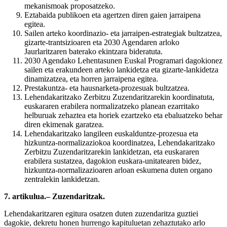
mekanismoak proposatzeko.
Eztabaida publikoen eta agertzen diren gaien jarraipena
egitea.
Sailen arteko koordinazio- eta jarraipen-estrategiak bultzatzea,
gizarte-trantsizioaren eta 2030 Agendaren arloko
Jaurlaritzaren baterako ekintzara bideratuta.
2030 Agendako Lehentasunen Euskal Programari dagokionez
sailen eta erakundeen arteko lankidetza eta gizarte-lankidetza
dinamizatzea, eta horren jarraipena egitea.
Prestakuntza- eta hausnarketa-prozesuak bultzatzea.
Lehendakaritzako Zerbitzu Zuzendaritzarekin koordinatuta,
euskararen erabilera normalizatzeko planean ezarritako
helburuak zehaztea eta horiek ezartzeko eta ebaluatzeko behar
diren ekimenak garatzea.
Lehendakaritzako langileen euskalduntze-prozesua eta
hizkuntza-normalizaziokoa koordinatzea, Lehendakaritzako
Zerbitzu Zuzendaritzarekin lankidetzan, eta euskararen
erabilera sustatzea, dagokion euskara-unitatearen bidez,
hizkuntza-normalizazioaren arloan eskumena duten organo
zentralekin lankidetzan.
7. artikulua.– Zuzendaritzak.
Lehendakaritzaren egitura osatzen duten zuzendaritza guztiei
dagokie, dekretu honen hurrengo kapituluetan zehaztutako arlo