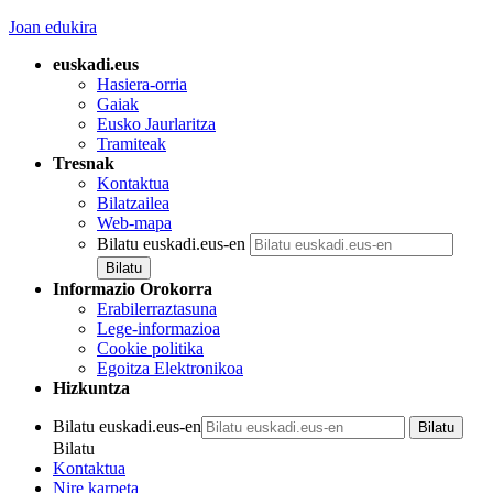
Joan edukira
euskadi.eus
Hasiera-orria
Gaiak
Eusko Jaurlaritza
Tramiteak
Tresnak
Kontaktua
Bilatzailea
Web-mapa
Bilatu euskadi.eus-en
Informazio Orokorra
Erabilerraztasuna
Lege-informazioa
Cookie politika
Egoitza Elektronikoa
Hizkuntza
Bilatu euskadi.eus-en
Bilatu
Kontaktua
Nire karpeta