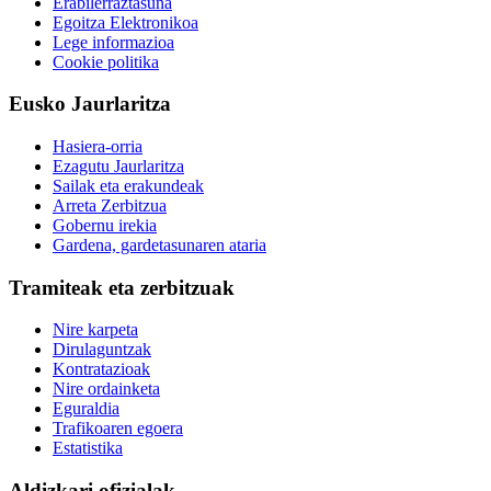
Erabilerraztasuna
Egoitza Elektronikoa
Lege informazioa
Cookie politika
Eusko Jaurlaritza
Hasiera-orria
Ezagutu Jaurlaritza
Sailak eta erakundeak
Arreta Zerbitzua
Gobernu irekia
Gardena, gardetasunaren ataria
Tramiteak eta zerbitzuak
Nire karpeta
Dirulaguntzak
Kontratazioak
Nire ordainketa
Eguraldia
Trafikoaren egoera
Estatistika
Aldizkari ofizialak