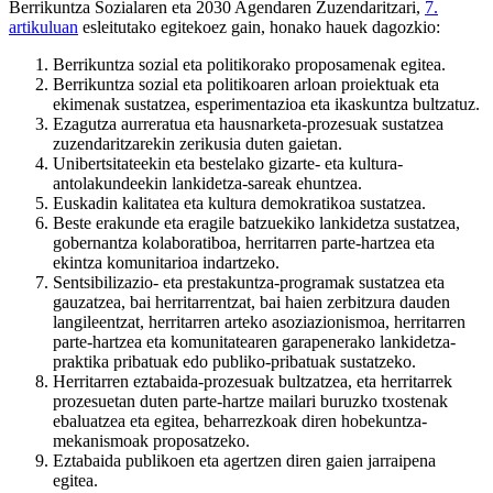
Berrikuntza Sozialaren eta 2030 Agendaren Zuzendaritzari,
7.
artikuluan
esleitutako egitekoez gain, honako hauek dagozkio:
Berrikuntza sozial eta politikorako proposamenak egitea.
Berrikuntza sozial eta politikoaren arloan proiektuak eta
ekimenak sustatzea, esperimentazioa eta ikaskuntza bultzatuz.
Ezagutza aurreratua eta hausnarketa-prozesuak sustatzea
zuzendaritzarekin zerikusia duten gaietan.
Unibertsitateekin eta bestelako gizarte- eta kultura-
antolakundeekin lankidetza-sareak ehuntzea.
Euskadin kalitatea eta kultura demokratikoa sustatzea.
Beste erakunde eta eragile batzuekiko lankidetza sustatzea,
gobernantza kolaboratiboa, herritarren parte-hartzea eta
ekintza komunitarioa indartzeko.
Sentsibilizazio- eta prestakuntza-programak sustatzea eta
gauzatzea, bai herritarrentzat, bai haien zerbitzura dauden
langileentzat, herritarren arteko asoziazionismoa, herritarren
parte-hartzea eta komunitatearen garapenerako lankidetza-
praktika pribatuak edo publiko-pribatuak sustatzeko.
Herritarren eztabaida-prozesuak bultzatzea, eta herritarrek
prozesuetan duten parte-hartze mailari buruzko txostenak
ebaluatzea eta egitea, beharrezkoak diren hobekuntza-
mekanismoak proposatzeko.
Eztabaida publikoen eta agertzen diren gaien jarraipena
egitea.