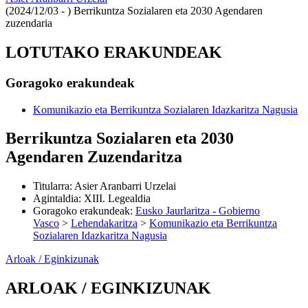
(2024/12/03 - )
Berrikuntza Sozialaren eta 2030 Agendaren
zuzendaria
LOTUTAKO ERAKUNDEAK
Goragoko erakundeak
Komunikazio eta Berrikuntza Sozialaren Idazkaritza Nagusia
Berrikuntza Sozialaren eta 2030
Agendaren Zuzendaritza
Titularra
:
Asier Aranbarri Urzelai
Agintaldia
:
XIII. Legealdia
Goragoko erakundeak
:
Eusko Jaurlaritza - Gobierno
Vasco
>
Lehendakaritza
>
Komunikazio eta Berrikuntza
Sozialaren Idazkaritza Nagusia
Arloak / Eginkizunak
ARLOAK / EGINKIZUNAK