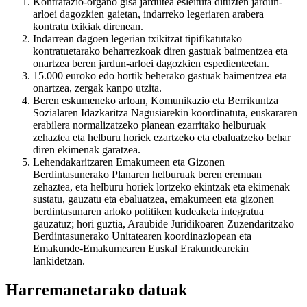
Kontratazio-organo gisa jardutea esleituta dituzten jardun-
arloei dagozkien gaietan, indarreko legeriaren arabera
kontratu txikiak direnean.
Indarrean dagoen legerian txikitzat tipifikatutako
kontratuetarako beharrezkoak diren gastuak baimentzea eta
onartzea beren jardun-arloei dagozkien espedienteetan.
15.000 euroko edo hortik beherako gastuak baimentzea eta
onartzea, zergak kanpo utzita.
Beren eskumeneko arloan, Komunikazio eta Berrikuntza
Sozialaren Idazkaritza Nagusiarekin koordinatuta, euskararen
erabilera normalizatzeko planean ezarritako helburuak
zehaztea eta helburu horiek ezartzeko eta ebaluatzeko behar
diren ekimenak garatzea.
Lehendakaritzaren Emakumeen eta Gizonen
Berdintasunerako Planaren helburuak beren eremuan
zehaztea, eta helburu horiek lortzeko ekintzak eta ekimenak
sustatu, gauzatu eta ebaluatzea, emakumeen eta gizonen
berdintasunaren arloko politiken kudeaketa integratua
gauzatuz; hori guztia, Araubide Juridikoaren Zuzendaritzako
Berdintasunerako Unitatearen koordinaziopean eta
Emakunde-Emakumearen Euskal Erakundearekin
lankidetzan.
Harremanetarako datuak