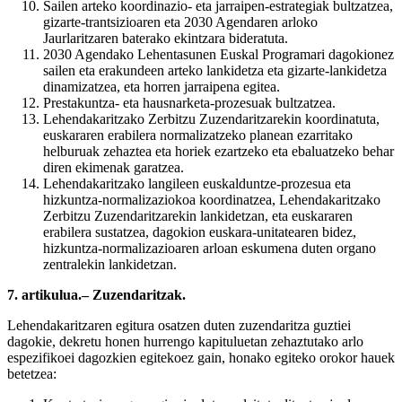
Sailen arteko koordinazio- eta jarraipen-estrategiak bultzatzea,
gizarte-trantsizioaren eta 2030 Agendaren arloko
Jaurlaritzaren baterako ekintzara bideratuta.
2030 Agendako Lehentasunen Euskal Programari dagokionez
sailen eta erakundeen arteko lankidetza eta gizarte-lankidetza
dinamizatzea, eta horren jarraipena egitea.
Prestakuntza- eta hausnarketa-prozesuak bultzatzea.
Lehendakaritzako Zerbitzu Zuzendaritzarekin koordinatuta,
euskararen erabilera normalizatzeko planean ezarritako
helburuak zehaztea eta horiek ezartzeko eta ebaluatzeko behar
diren ekimenak garatzea.
Lehendakaritzako langileen euskalduntze-prozesua eta
hizkuntza-normalizaziokoa koordinatzea, Lehendakaritzako
Zerbitzu Zuzendaritzarekin lankidetzan, eta euskararen
erabilera sustatzea, dagokion euskara-unitatearen bidez,
hizkuntza-normalizazioaren arloan eskumena duten organo
zentralekin lankidetzan.
7. artikulua.– Zuzendaritzak.
Lehendakaritzaren egitura osatzen duten zuzendaritza guztiei
dagokie, dekretu honen hurrengo kapituluetan zehaztutako arlo
espezifikoei dagozkien egitekoez gain, honako egiteko orokor hauek
betetzea: