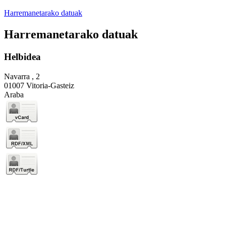
Harremanetarako datuak
Harremanetarako datuak
Helbidea
Navarra , 2
01007 Vitoria-Gasteiz
Araba