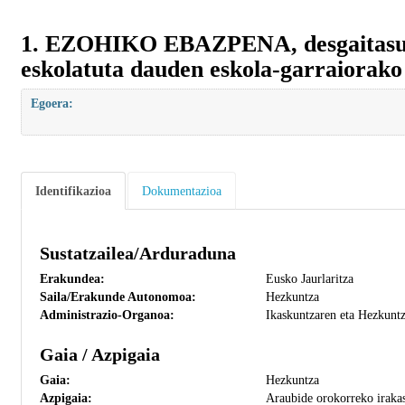
1. EZOHIKO EBAZPENA, desgaitasunar
eskolatuta dauden eskola-garraiorako
Egoera:
Identifikazioa
Dokumentazioa
Sustatzailea/Arduraduna
Erakundea:
Eusko Jaurlaritza
Saila/Erakunde Autonomoa:
Hezkuntza
Administrazio-Organoa:
Ikaskuntzaren eta Hezkunt
Gaia / Azpigaia
Gaia:
Hezkuntza
Azpigaia:
Araubide orokorreko irakas