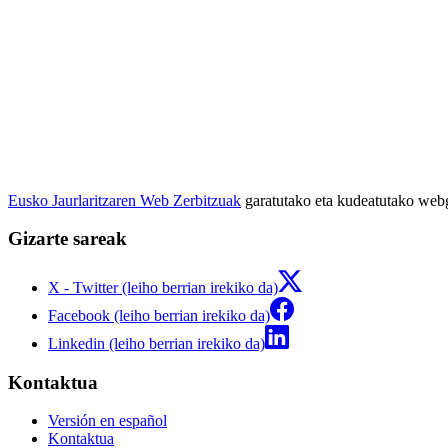
Eusko Jaurlaritzaren Web Zerbitzuak
garatutako eta kudeatutako we
Gizarte sareak
X - Twitter (leiho berrian irekiko da)
Facebook (leiho berrian irekiko da)
Linkedin (leiho berrian irekiko da)
Kontaktua
Versión en español
Kontaktua