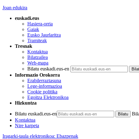
Joan edukira
euskadi.eus
Hasiera-orria
Gaiak
Eusko Jaurlaritza
Tramiteak
Tresnak
Kontaktua
Bilatzailea
Web-mapa
Bilatu euskadi.eus-en
Informazio Orokorra
Erabilerraztasuna
Lege-informazioa
Cookie politika
Egoitza Elektronikoa
Hizkuntza
Bilatu euskadi.eus-en
Bil
Kontaktua
Nire karpeta
Iragarki-taula elektronikoa: Ebazpenak