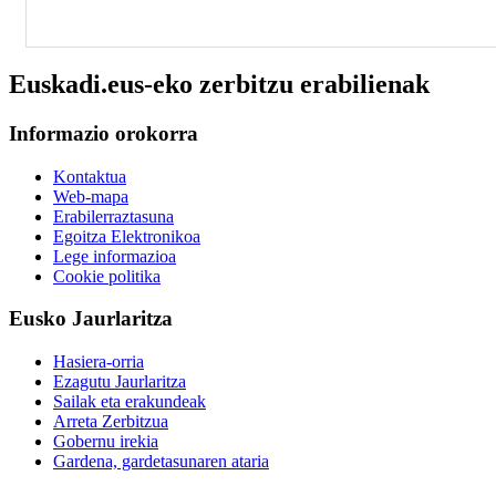
Euskadi.eus-eko zerbitzu erabilienak
Informazio orokorra
Kontaktua
Web-mapa
Erabilerraztasuna
Egoitza Elektronikoa
Lege informazioa
Cookie politika
Eusko Jaurlaritza
Hasiera-orria
Ezagutu Jaurlaritza
Sailak eta erakundeak
Arreta Zerbitzua
Gobernu irekia
Gardena, gardetasunaren ataria