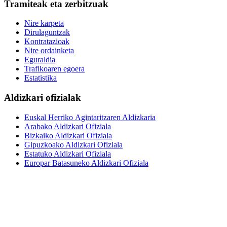
Tramiteak eta zerbitzuak
Nire karpeta
Dirulaguntzak
Kontratazioak
Nire ordainketa
Eguraldia
Trafikoaren egoera
Estatistika
Aldizkari ofizialak
Euskal Herriko Agintaritzaren Aldizkaria
Arabako Aldizkari Ofiziala
Bizkaiko Aldizkari Ofiziala
Gipuzkoako Aldizkari Ofiziala
Estatuko Aldizkari Ofiziala
Europar Batasuneko Aldizkari Ofiziala