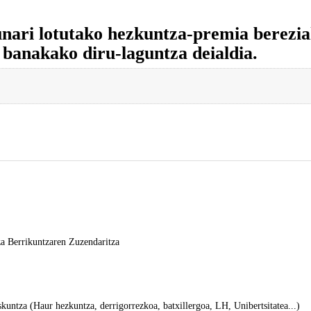
i lotutako hezkuntza-premia bereziak 
 banakako diru-laguntza deialdia.
za Berrikuntzaren Zuzendaritza
kuntza (Haur hezkuntza, derrigorrezkoa, batxillergoa, LH, Unibertsitatea...)