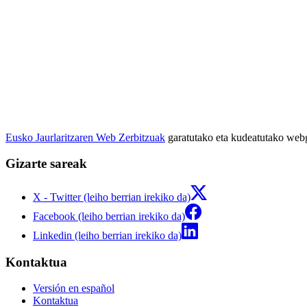
Eusko Jaurlaritzaren Web Zerbitzuak
garatutako eta kudeatutako we
Gizarte sareak
X - Twitter (leiho berrian irekiko da)
Facebook (leiho berrian irekiko da)
Linkedin (leiho berrian irekiko da)
Kontaktua
Versión en español
Kontaktua