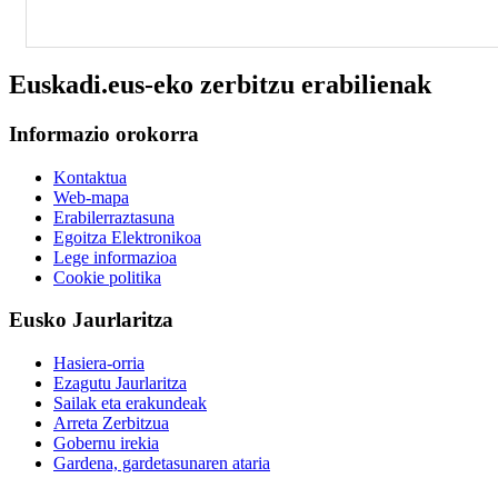
Euskadi.eus-eko zerbitzu erabilienak
Informazio orokorra
Kontaktua
Web-mapa
Erabilerraztasuna
Egoitza Elektronikoa
Lege informazioa
Cookie politika
Eusko Jaurlaritza
Hasiera-orria
Ezagutu Jaurlaritza
Sailak eta erakundeak
Arreta Zerbitzua
Gobernu irekia
Gardena, gardetasunaren ataria