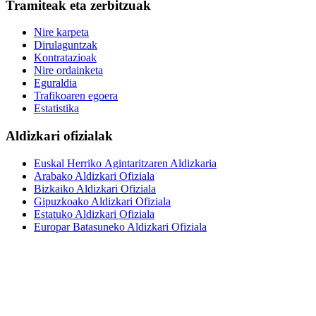
Tramiteak eta zerbitzuak
Nire karpeta
Dirulaguntzak
Kontratazioak
Nire ordainketa
Eguraldia
Trafikoaren egoera
Estatistika
Aldizkari ofizialak
Euskal Herriko Agintaritzaren Aldizkaria
Arabako Aldizkari Ofiziala
Bizkaiko Aldizkari Ofiziala
Gipuzkoako Aldizkari Ofiziala
Estatuko Aldizkari Ofiziala
Europar Batasuneko Aldizkari Ofiziala