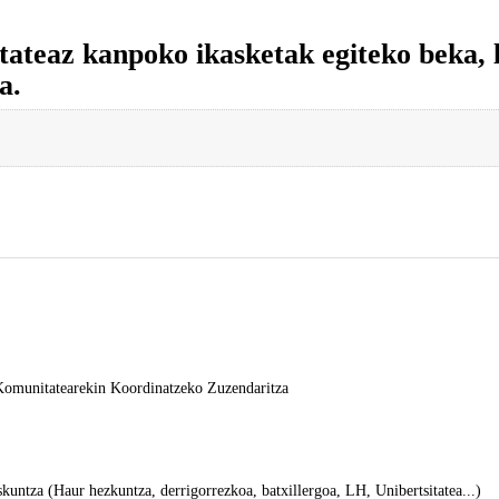
tateaz kanpoko ikasketak egiteko beka, 
a.
Komunitatearekin Koordinatzeko Zuzendaritza
kuntza (Haur hezkuntza, derrigorrezkoa, batxillergoa, LH, Unibertsitatea...)