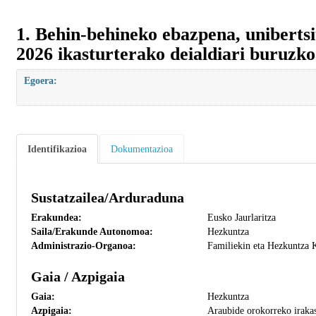
1. Behin-behineko ebazpena, unibertsi
2026 ikasturterako deialdiari buruzko
Egoera:
Identifikazioa
Dokumentazioa
Sustatzailea/Arduraduna
Erakundea:
Eusko Jaurlaritza
Saila/Erakunde Autonomoa:
Hezkuntza
Administrazio-Organoa:
Familiekin eta Hezkuntza 
Gaia / Azpigaia
Gaia:
Hezkuntza
Azpigaia:
Araubide orokorreko irakas