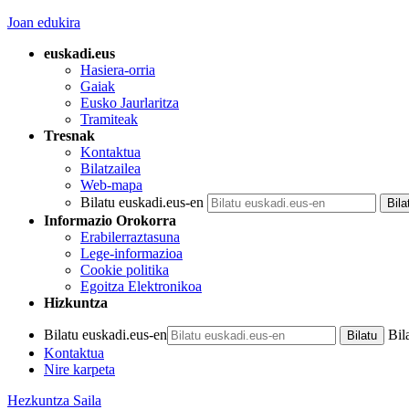
Joan edukira
euskadi.eus
Hasiera-orria
Gaiak
Eusko Jaurlaritza
Tramiteak
Tresnak
Kontaktua
Bilatzailea
Web-mapa
Bilatu euskadi.eus-en
Informazio Orokorra
Erabilerraztasuna
Lege-informazioa
Cookie politika
Egoitza Elektronikoa
Hizkuntza
Bilatu euskadi.eus-en
Bil
Kontaktua
Nire karpeta
Hezkuntza Saila