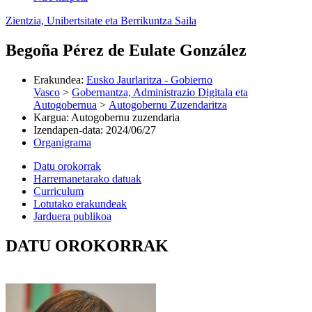
Zientzia, Unibertsitate eta Berrikuntza Saila
Begoña Pérez de Eulate González
Erakundea
:
Eusko Jaurlaritza - Gobierno
Vasco
>
Gobernantza, Administrazio Digitala eta
Autogobernua
>
Autogobernu Zuzendaritza
Kargua
:
Autogobernu zuzendaria
Izendapen-data
:
2024/06/27
Organigrama
Datu orokorrak
Harremanetarako datuak
Curriculum
Lotutako erakundeak
Jarduera publikoa
DATU OROKORRAK