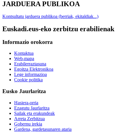
JARDUERA PUBLIKOA
Kontsultatu jarduera publikoa (berriak, ekitaldiak...)
Euskadi.eus-eko zerbitzu erabilienak
Informazio orokorra
Kontaktua
Web-mapa
Erabilerraztasuna
Egoitza Elektronikoa
Lege informazioa
Cookie politika
Eusko Jaurlaritza
Hasiera-orria
Ezagutu Jaurlaritza
Sailak eta erakundeak
Arreta Zerbitzua
Gobernu irekia
Gardena, gardetasunaren ataria