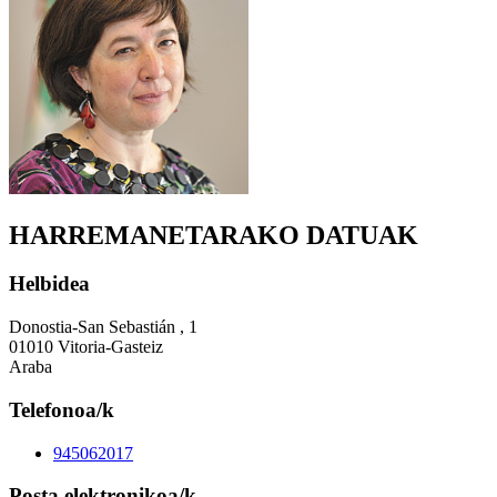
HARREMANETARAKO DATUAK
Helbidea
Donostia-San Sebastián , 1
01010 Vitoria-Gasteiz
Araba
Telefonoa/k
945062017
Posta elektronikoa/k