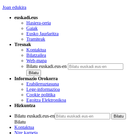
Joan edukira
euskadi.eus
Hasiera-orria
Gaiak
Eusko Jaurlaritza
Tramiteak
Tresnak
Kontaktua
Bilatzailea
Web-mapa
Bilatu euskadi.eus-en
Informazio Orokorra
Erabilerraztasuna
Lege-informazioa
Cookie politika
Egoitza Elektronikoa
Hizkuntza
Bilatu euskadi.eus-en
Bilatu
Kontaktua
Nire karpeta