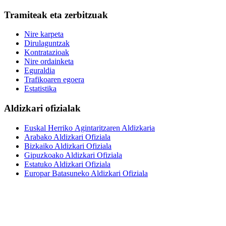
Tramiteak eta zerbitzuak
Nire karpeta
Dirulaguntzak
Kontratazioak
Nire ordainketa
Eguraldia
Trafikoaren egoera
Estatistika
Aldizkari ofizialak
Euskal Herriko Agintaritzaren Aldizkaria
Arabako Aldizkari Ofiziala
Bizkaiko Aldizkari Ofiziala
Gipuzkoako Aldizkari Ofiziala
Estatuko Aldizkari Ofiziala
Europar Batasuneko Aldizkari Ofiziala