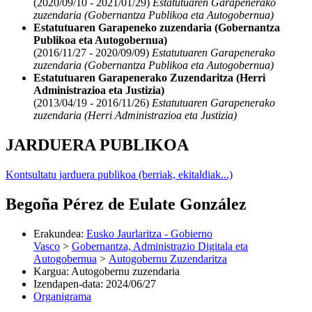
(2020/09/10 - 2021/01/29)
Estatutuaren Garapenerako
zuzendaria (Gobernantza Publikoa eta Autogobernua)
Estatutuaren Garapeneko zuzendaria (Gobernantza
Publikoa eta Autogobernua)
(2016/11/27 - 2020/09/09)
Estatutuaren Garapenerako
zuzendaria (Gobernantza Publikoa eta Autogobernua)
Estatutuaren Garapenerako Zuzendaritza (Herri
Administrazioa eta Justizia)
(2013/04/19 - 2016/11/26)
Estatutuaren Garapenerako
zuzendaria (Herri Administrazioa eta Justizia)
JARDUERA PUBLIKOA
Kontsultatu jarduera publikoa (berriak, ekitaldiak...)
Begoña Pérez de Eulate González
Erakundea
:
Eusko Jaurlaritza - Gobierno
Vasco
>
Gobernantza, Administrazio Digitala eta
Autogobernua
>
Autogobernu Zuzendaritza
Kargua
:
Autogobernu zuzendaria
Izendapen-data
:
2024/06/27
Organigrama