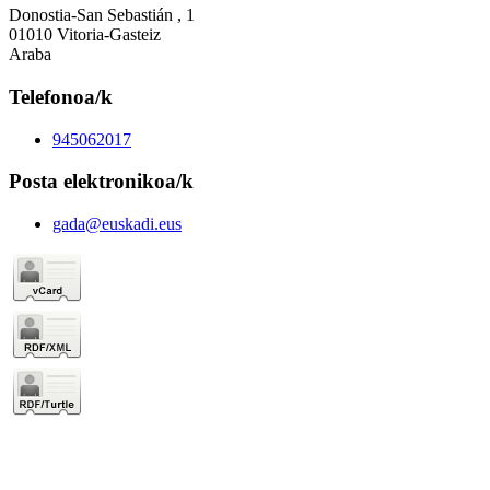
Donostia-San Sebastián , 1
01010 Vitoria-Gasteiz
Araba
Telefonoa/k
945062017
Posta elektronikoa/k
gada@euskadi.eus