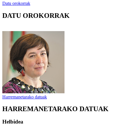
Datu orokorrak
DATU OROKORRAK
Harremanetarako datuak
HARREMANETARAKO DATUAK
Helbidea