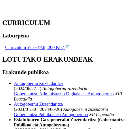
CURRICULUM
Laburpena
Curriculum Vitae (Pdf, 200 Kb.)
LOTUTAKO ERAKUNDEAK
Erakunde publikoa
Autogobernu Zuzendaritza
(2024/06/27 - )
Autogobernu zuzendaria
Gobernantza, Administrazio Digitala eta Autogobernua
XIII
Legealdia
Autogobernu Zuzendaritza
(2021/01/30 - 2024/06/26)
Autogobernu zuzendaria
Gobernantza Publikoa eta Autogobernua
XII Legealdia
Estatutuaren Garapenerako Zuzendaritza (Gobernantza
Publikoa eta Autogobernua)