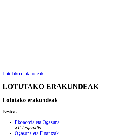
Lotutako erakundeak
LOTUTAKO ERAKUNDEAK
Lotutako erakundeak
Besteak
Ekonomia eta Ogasuna
XII Legealdia
Ogasuna eta Finantzak