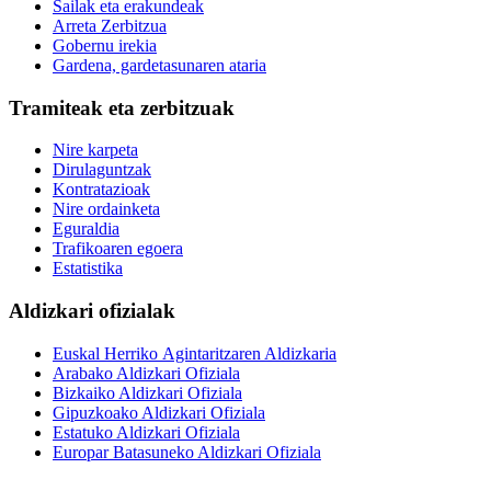
Sailak eta erakundeak
Arreta Zerbitzua
Gobernu irekia
Gardena, gardetasunaren ataria
Tramiteak eta zerbitzuak
Nire karpeta
Dirulaguntzak
Kontratazioak
Nire ordainketa
Eguraldia
Trafikoaren egoera
Estatistika
Aldizkari ofizialak
Euskal Herriko Agintaritzaren Aldizkaria
Arabako Aldizkari Ofiziala
Bizkaiko Aldizkari Ofiziala
Gipuzkoako Aldizkari Ofiziala
Estatuko Aldizkari Ofiziala
Europar Batasuneko Aldizkari Ofiziala