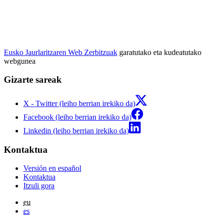
Eusko Jaurlaritzaren Web Zerbitzuak
garatutako eta kudeatutako
webgunea
Gizarte sareak
X - Twitter (leiho berrian irekiko da)
Facebook (leiho berrian irekiko da)
Linkedin (leiho berrian irekiko da)
Kontaktua
Versión en español
Kontaktua
Itzuli gora
eu
es