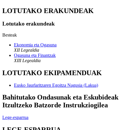
LOTUTAKO ERAKUNDEAK
Lotutako erakundeak
Besteak
Ekonomia eta Ogasuna
XII Legealdia
Ogasuna eta Finantzak
XIII Legealdia
LOTUTAKO EKIPAMENDUAK
Eusko Jaurlaritzaren Egoitza Nagusia (Lakua)
Bahitutako Ondasunak eta Eskubideak
Itzultzeko Batzorde Instrukziogilea
Lege-esparrua
LEGE-ESPARRUA