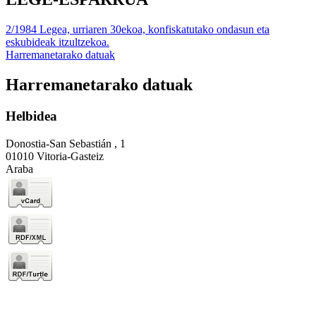
2/1984 Legea, urriaren 30ekoa, konfiskatutako ondasun eta
eskubideak itzultzekoa.
Harremanetarako datuak
Harremanetarako datuak
Helbidea
Donostia-San Sebastián , 1
01010 Vitoria-Gasteiz
Araba