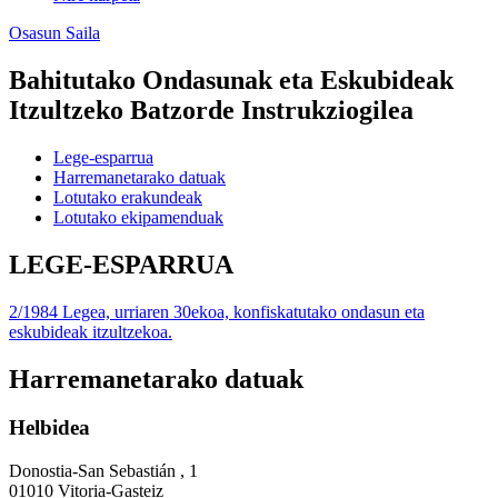
Osasun Saila
Bahitutako Ondasunak eta Eskubideak
Itzultzeko Batzorde Instrukziogilea
Lege-esparrua
Harremanetarako datuak
Lotutako erakundeak
Lotutako ekipamenduak
LEGE-ESPARRUA
2/1984 Legea, urriaren 30ekoa, konfiskatutako ondasun eta
eskubideak itzultzekoa.
Harremanetarako datuak
Helbidea
Donostia-San Sebastián , 1
01010 Vitoria-Gasteiz