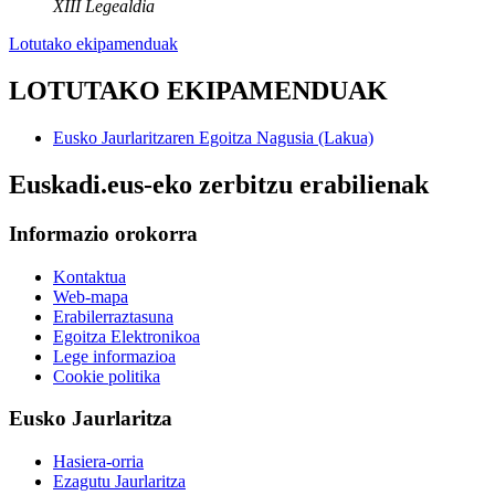
XIII Legealdia
Lotutako ekipamenduak
LOTUTAKO EKIPAMENDUAK
Eusko Jaurlaritzaren Egoitza Nagusia (Lakua)
Euskadi.eus-eko zerbitzu erabilienak
Informazio orokorra
Kontaktua
Web-mapa
Erabilerraztasuna
Egoitza Elektronikoa
Lege informazioa
Cookie politika
Eusko Jaurlaritza
Hasiera-orria
Ezagutu Jaurlaritza