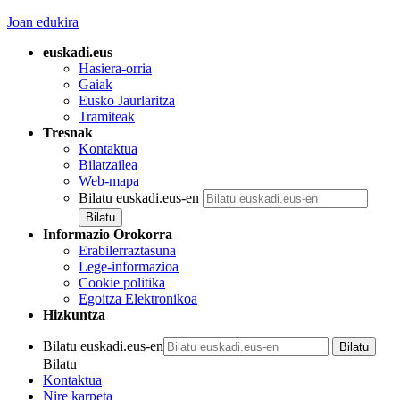
Joan edukira
euskadi.eus
Hasiera-orria
Gaiak
Eusko Jaurlaritza
Tramiteak
Tresnak
Kontaktua
Bilatzailea
Web-mapa
Bilatu euskadi.eus-en
Informazio Orokorra
Erabilerraztasuna
Lege-informazioa
Cookie politika
Egoitza Elektronikoa
Hizkuntza
Bilatu euskadi.eus-en
Bilatu
Kontaktua
Nire karpeta