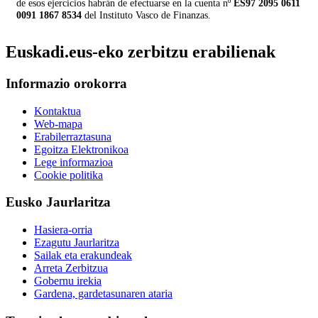
de esos ejercicios habrán de efectuarse en la cuenta nº
ES97 2095 0611
0091 1867 8534
del Instituto Vasco de Finanzas.
Euskadi.eus-eko zerbitzu erabilienak
Informazio orokorra
Kontaktua
Web-mapa
Erabilerraztasuna
Egoitza Elektronikoa
Lege informazioa
Cookie politika
Eusko Jaurlaritza
Hasiera-orria
Ezagutu Jaurlaritza
Sailak eta erakundeak
Arreta Zerbitzua
Gobernu irekia
Gardena, gardetasunaren ataria