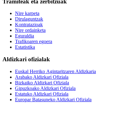
Tramiteak eta zerbitzuak
Nire karpeta
Dirulaguntzak
Kontratazioak
Nire ordainketa
Eguraldia
Trafikoaren egoera
Estatistika
Aldizkari ofizialak
Euskal Herriko Agintaritzaren Aldizkaria
Arabako Aldizkari Ofiziala
Bizkaiko Aldizkari Ofiziala
Gipuzkoako Aldizkari Ofiziala
Estatuko Aldizkari Ofiziala
Europar Batasuneko Aldizkari Ofiziala