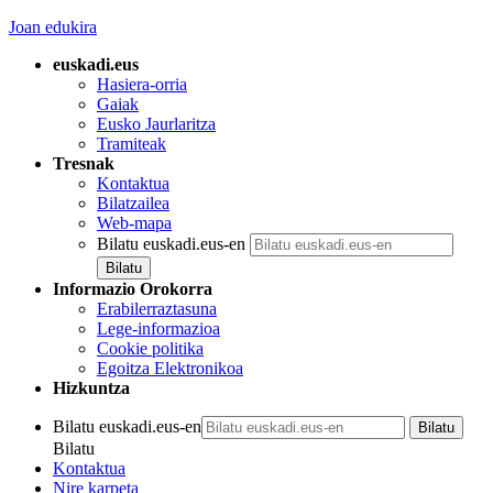
Joan edukira
euskadi.eus
Hasiera-orria
Gaiak
Eusko Jaurlaritza
Tramiteak
Tresnak
Kontaktua
Bilatzailea
Web-mapa
Bilatu euskadi.eus-en
Informazio Orokorra
Erabilerraztasuna
Lege-informazioa
Cookie politika
Egoitza Elektronikoa
Hizkuntza
Bilatu euskadi.eus-en
Bilatu
Kontaktua
Nire karpeta