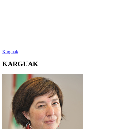
Karguak
KARGUAK