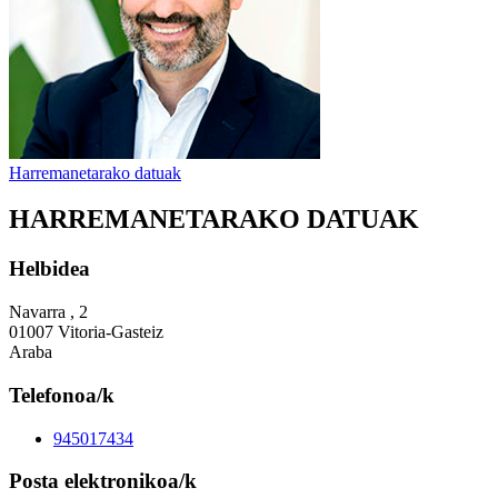
Harremanetarako datuak
HARREMANETARAKO DATUAK
Helbidea
Navarra , 2
01007 Vitoria-Gasteiz
Araba
Telefonoa/k
945017434
Posta elektronikoa/k