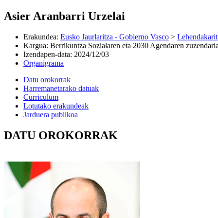
Asier Aranbarri Urzelai
Erakundea
:
Eusko Jaurlaritza - Gobierno Vasco
>
Lehendakarit
Kargua
:
Berrikuntza Sozialaren eta 2030 Agendaren zuzendari
Izendapen-data
:
2024/12/03
Organigrama
Datu orokorrak
Harremanetarako datuak
Curriculum
Lotutako erakundeak
Jarduera publikoa
DATU OROKORRAK