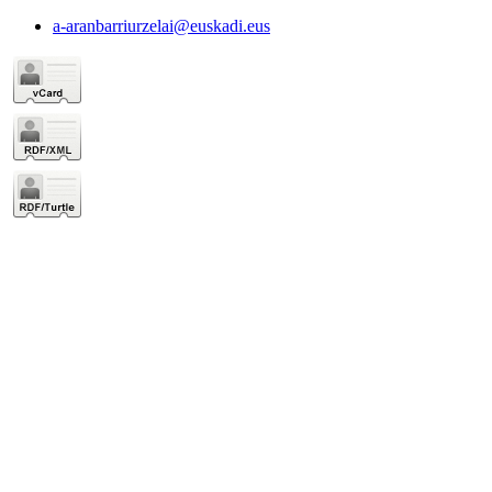
a-aranbarriurzelai@euskadi.eus