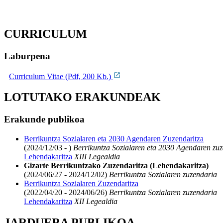
CURRICULUM
Laburpena
Curriculum Vitae (Pdf, 200 Kb.)
LOTUTAKO ERAKUNDEAK
Erakunde publikoa
Berrikuntza Sozialaren eta 2030 Agendaren Zuzendaritza
(2024/12/03 - )
Berrikuntza Sozialaren eta 2030 Agendaren zu
Lehendakaritza
XIII Legealdia
Gizarte Berrikuntzako Zuzendaritza (Lehendakaritza)
(2024/06/27 - 2024/12/02)
Berrikuntza Sozialaren zuzendaria
Berrikuntza Sozialaren Zuzendaritza
(2022/04/20 - 2024/06/26)
Berrikuntza Sozialaren zuzendaria
Lehendakaritza
XII Legealdia
JARDUERA PUBLIKOA