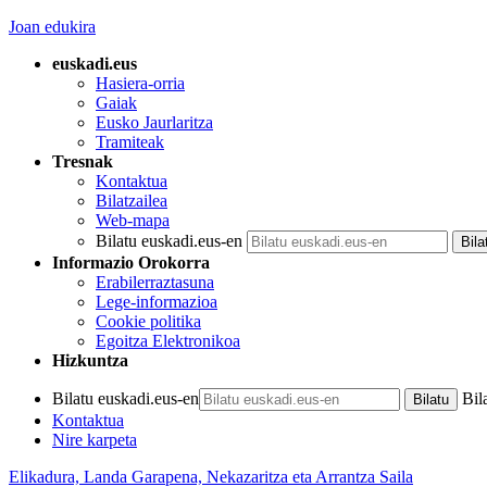
Joan edukira
euskadi.eus
Hasiera-orria
Gaiak
Eusko Jaurlaritza
Tramiteak
Tresnak
Kontaktua
Bilatzailea
Web-mapa
Bilatu euskadi.eus-en
Informazio Orokorra
Erabilerraztasuna
Lege-informazioa
Cookie politika
Egoitza Elektronikoa
Hizkuntza
Bilatu euskadi.eus-en
Bil
Kontaktua
Nire karpeta
Elikadura, Landa Garapena, Nekazaritza eta Arrantza Saila