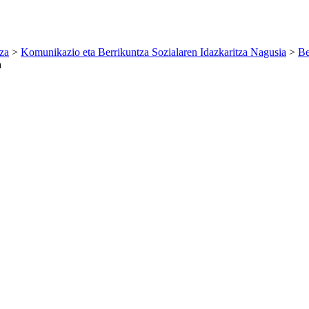
za
>
Komunikazio eta Berrikuntza Sozialaren Idazkaritza Nagusia
>
Be
a