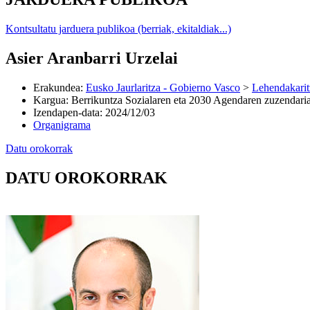
Kontsultatu jarduera publikoa (berriak, ekitaldiak...)
Asier Aranbarri Urzelai
Erakundea
:
Eusko Jaurlaritza - Gobierno Vasco
>
Lehendakarit
Kargua
:
Berrikuntza Sozialaren eta 2030 Agendaren zuzendari
Izendapen-data
:
2024/12/03
Organigrama
Datu orokorrak
DATU OROKORRAK