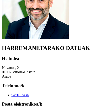
HARREMANETARAKO DATUAK
Helbidea
Navarra , 2
01007 Vitoria-Gasteiz
Araba
Telefonoa/k
945017434
Posta elektronikoa/k