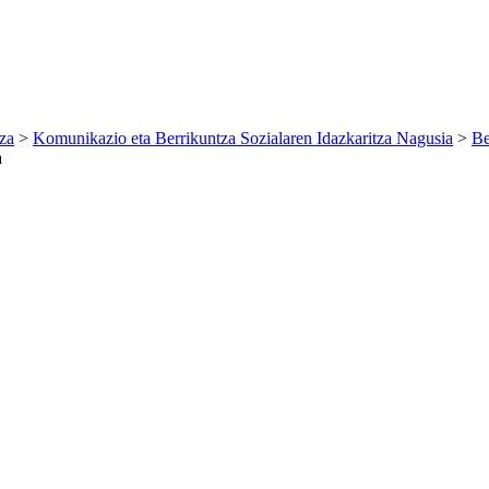
za
>
Komunikazio eta Berrikuntza Sozialaren Idazkaritza Nagusia
>
Be
a