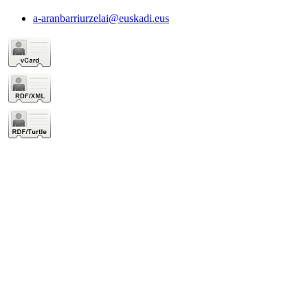
a-aranbarriurzelai@euskadi.eus