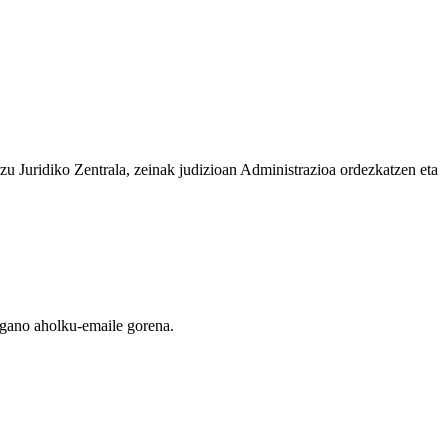
zu Juridiko Zentrala, zeinak judizioan Administrazioa ordezkatzen eta
rgano aholku-emaile gorena.