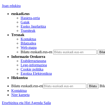
Joan edukira
euskadi.eus
Hasiera-orria
Gaiak
Eusko Jaurlaritza
Tramiteak
Tresnak
Kontaktua
Bilatzailea
Web-mapa
Bilatu euskadi.eus-en
Informazio Orokorra
Erabilerraztasuna
Lege-informazioa
Cookie politika
Egoitza Elektronikoa
Hizkuntza
Bilatu euskadi.eus-en
Bil
Kontaktua
Nire karpeta
Etxebizitza eta Hiri Agenda Saila