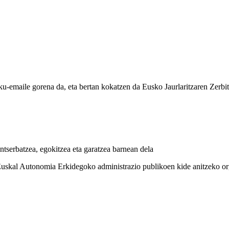
u-emaile gorena da, eta bertan kokatzen da Eusko Jaurlaritzaren Zerbit
tserbatzea, egokitzea eta garatzea barnean dela
 Euskal Autonomia Erkidegoko administrazio publikoen kide anitzeko o