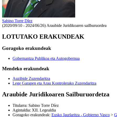
Sabino Torre Díez
(2020/09/10 - 2024/06/26)
Araubide Juridikoaren sailburuordea
LOTUTAKO ERAKUNDEAK
Goragoko erakundeak
Gobernantza Publikoa eta Autogobernua
Mendeko erakundeak
Auzibide Zuzendaritza
Lege Garapen eta Arau Kontrolerako Zuzendaritza
Araubide Juridikoaren Sailburuordetza
Titularra
:
Sabino Torre Díez
Agintaldia
:
XII. Legealdia
Goragoko erakundeak
:
Eusko Jaurlaritza - Gobierno Vasco
>
G