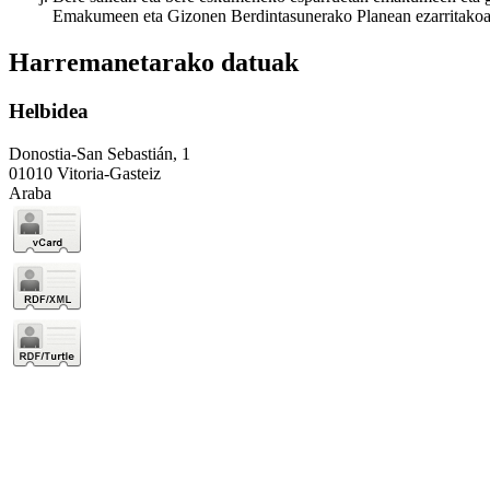
Emakumeen eta Gizonen Berdintasunerako Planean ezarritakoare
Harremanetarako datuak
Helbidea
Donostia-San Sebastián, 1
01010 Vitoria-Gasteiz
Araba