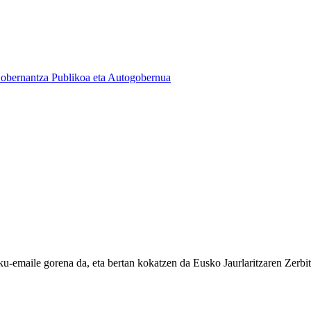
obernantza Publikoa eta Autogobernua
u-emaile gorena da, eta bertan kokatzen da Eusko Jaurlaritzaren Zerbit