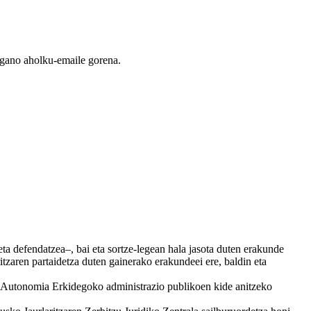
rgano aholku-emaile gorena.
ta defendatzea–, bai eta sortze-legean hala jasota duten erakunde
tzaren partaidetza duten gainerako erakundeei ere, baldin eta
al Autonomia Erkidegoko administrazio publikoen kide anitzeko