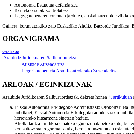
Autonomia Estatutua defendatzea
Barneko arauak kontrolatzea
Lege-garapenaren eremuan jardutea, euskal zuzenbide zibila kon
Gainera, berari atxikiko zaio Euskadiko Aholku Batzorde Juridikoa,
ORGANIGRAMA
Grafikoa
Araubide Juridikoaren Sailburuordetza
Auzibide Zuzendaritza
Lege Garapen eta Arau Kontrolerako Zuzendaritza
ARLOAK / EGINKIZUNAK
Araubide Juridikoaren Sailburuordetzak, dekretu honen
4. artikuluan
a
Euskal Autonomia Erkidegoko Administrazio Orokorrari eta Instit
publikoei, Euskal Autonomia Erkidegoko administrazio publiko, 
horretarako hitzarmena sinatzen badute.
Aholkularitza juridikoa emateko eginkizunak beteko ditu, beti
kontsulta-organo gorena izanik, bere jardun-eremuan esleituta 