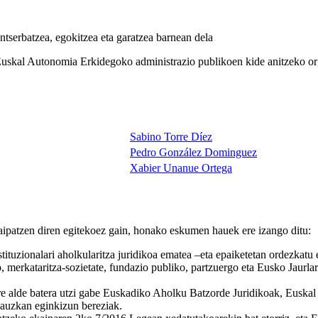
tserbatzea, egokitzea eta garatzea barnean dela
 Euskal Autonomia Erkidegoko administrazio publikoen kide anitzeko o
Sabino Torre Díez
Pedro González Dominguez
Xabier Unanue Ortega
ipatzen diren egitekoez gain, honako eskumen hauek ere izango ditu:
uzionalari aholkularitza juridikoa ematea –eta epaiketetan ordezkatu e
merkataritza-sozietate, fundazio publiko, partzuergo eta Eusko Jaurlari
ere alde batera utzi gabe Euskadiko Aholku Batzorde Juridikoak, Eusk
dauzkan eginkizun bereziak.