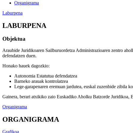
Organigrama
Laburpena
LABURPENA
Objektua
Araubide Juridikoaren Sailburuordetza Administrazioaren zentro aholk
defendatzen duen.
Honako hauek dagozkio:
Autonomia Estatutua defendatzea
Barneko arauak kontrolatzea
Lege-garapenaren eremuan jardutea, euskal zuzenbide zibila kon
Gainera, berari atxikiko zaio Euskadiko Aholku Batzorde Juridikoa,
Organigrama
ORGANIGRAMA
Grafikoa