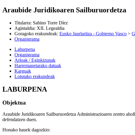
Araubide Juridikoaren Sailburuordetza
Titularra
:
Sabino Torre Díez
Agintaldia
:
XII. Legealdia
Goragoko erakundeak
:
Eusko Jaurlaritza - Gobierno Vasco
>
G
Organigrama
Laburpena
Organigrama
Arloak / Eginkizunak
Harremanetarako datuak
Karguak
Lotutako erakundeak
LABURPENA
Objektua
Araubide Juridikoaren Sailburuordetza Administrazioaren zentro aholk
defendatzen duen.
Honako hauek dagozkio: