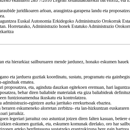
atzeko ekainaren 2ko 7/2016 Legean xedatutakoarekin bat etorriz, eta Eu
raubide juridikoaren arloan, araugintza-garapena landu eta proposatzea
ea.
 laguntzea Euskal Autonomia Erkidegoko Administrazio Orokorrak Estat
letan. Horretarako, Administrazio honek Estatuko Administrazio Oroko
zkaritza
an eta hierarkiaz sailburuaren mende jardunez, honako eskumen hauek 
ano eta jarduera guztiak koordinatu, sustatu, programatu eta gainbegir
zu-aginduak ematea.
ari proposatzea, eta, aginduta dauzkan egitekoen eremuan, hari laguntz
atzea, behar diren baliabide materialak eta giza baliabideak definituz
een funtzionamendua ikuskatu eta kontrolatzea.
dministrazio-egintzen aurka jarritako errekurtsoak ebaztea.
a beraren eskumeneko alorretan zerbitzu- eta lan-hizkuntzan euskararen 
ri jarraikiz.
 legeriari jarraituz oso astuntzat jotzen diren falten kasuan, betiere e
dizkien eskumen guztiak, eta, eskumen komunak direlako, oro har sailb
izonen arteko berdintasuna sustatzeko erantzukizuna bere gain hartz