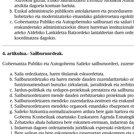
Aurrekoa guztia, Eusko Jaurlaritzaren Zerbitzu Juridikoa Antol
atxikita dagoela kontuan hartuta.
Euskal administrazio publikoen antolaketaren eta prozeduraren a
hobetzeko eta modernizatzeko emandako gidalerroetara egokitz
Gobernantza Publiko eta Autogobernuko sailburuari eta sailari
erakundeetako administrazioekin dituen harreman instituziona
arteko Aldebiko Lankidetza Batzordeko lantaldeetan duen orde
koordinatzea dagokio.
4. artikulua.- Sailburuordeak.
Gobernantza Publiko eta Autogobernu Saileko sailburuordeei, zuzene
Saila ordezkatzea, haren titularrak eskuordetuta.
Sailburuordetzako eta haren mende dauden zuzendaritzetako org
funtzionamenduari buruzko zirkularrak, jarraibideak eta zerbit
Jardun-politikak eta xedapen-proiektuak prestatzea eta sailburu
Sailburuordetzaren mende dauden zerbitzuetako proiektuak propos
Sailburuordetzaren mendeko zuzendaritza-zentroen eta erakund
Sailburuordetzaren mendeko organoek emandako ebazpenen eta a
Saileko hizkuntza-normalizazioaren ardura bere gain hartzea et
Gobernu Kontseiluak onartutako Euskararen Agenda Estrategikoa
Zehatzeko ahala baliatzea bere eskumen-eremuan, indarrean dagoen
Indarrean dagoen ordenamendu juridikoak espresuki esleitzen 
Bere sailean eta bere eskumeneko esparruetan emakumeen eta g