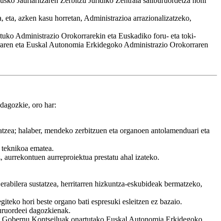
sko Jaurlaritzaren Zerbitzu Juridiko Zentrala sailburuordetza honi
, eta, azken kasu horretan, Administrazioa arrazionalizatzeko,
uko Administrazio Orokorrarekin eta Euskadiko foru- eta toki-
rraren eta Euskal Autonomia Erkidegoko Administrazio Orokorraren
dagozkie, oro har:
atzea; halaber, mendeko zerbitzuen eta organoen antolamenduari eta
a teknikoa ematea.
, aurrekontuen aurreproiektua prestatu ahal izateko.
erabilera sustatzea, herritarren hizkuntza-eskubideak bermatzeko,
giteko hori beste organo bati espresuki esleitzen ez bazaio.
uruordeei dagozkienak.
ea, Gobernu Kontseiluak onartutako Euskal Autonomia Erkidegoko