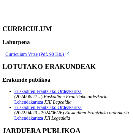
CURRICULUM
Laburpena
Curriculum Vitae (Pdf, 90 Kb.)
LOTUTAKO ERAKUNDEAK
Erakunde publikoa
Euskadiren Frantziako Ordezkaritza
(2024/06/27 - )
Euskadiren Frantziako ordezkaria
Lehendakaritza
XIII Legealdia
Euskadiren Frantziako Ordezkaritza
(2022/04/29 - 2024/06/26)
Euskadiren Frantziako ordezkaria
Lehendakaritza
XII Legealdia
JARDUERA PUBLIKOA