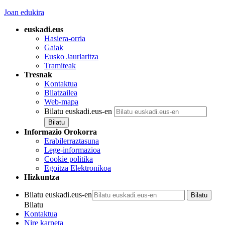
Joan edukira
euskadi.eus
Hasiera-orria
Gaiak
Eusko Jaurlaritza
Tramiteak
Tresnak
Kontaktua
Bilatzailea
Web-mapa
Bilatu euskadi.eus-en
Informazio Orokorra
Erabilerraztasuna
Lege-informazioa
Cookie politika
Egoitza Elektronikoa
Hizkuntza
Bilatu euskadi.eus-en
Bilatu
Kontaktua
Nire karpeta