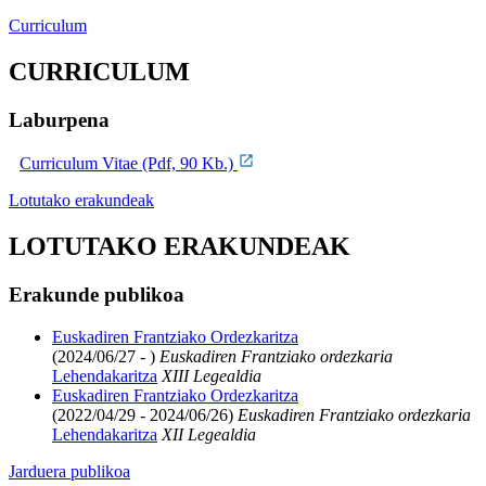
Curriculum
CURRICULUM
Laburpena
Curriculum Vitae (Pdf, 90 Kb.)
Lotutako erakundeak
LOTUTAKO ERAKUNDEAK
Erakunde publikoa
Euskadiren Frantziako Ordezkaritza
(2024/06/27 - )
Euskadiren Frantziako ordezkaria
Lehendakaritza
XIII Legealdia
Euskadiren Frantziako Ordezkaritza
(2022/04/29 - 2024/06/26)
Euskadiren Frantziako ordezkaria
Lehendakaritza
XII Legealdia
Jarduera publikoa