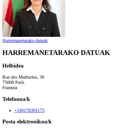
Harremanetarako datuak
HARREMANETARAKO DATUAK
Helbidea
Rue des Mathurins, 39
75008 París
Frantzia
Telefonoa/k
+330170391175
Posta elektronikoa/k