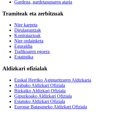
Gardena, gardetasunaren ataria
Tramiteak eta zerbitzuak
Nire karpeta
Dirulaguntzak
Kontratazioak
Nire ordainketa
Eguraldia
Trafikoaren egoera
Estatistika
Aldizkari ofizialak
Euskal Herriko Agintaritzaren Aldizkaria
Arabako Aldizkari Ofiziala
Bizkaiko Aldizkari Ofiziala
Gipuzkoako Aldizkari Ofiziala
Estatuko Aldizkari Ofiziala
Europar Batasuneko Aldizkari Ofiziala