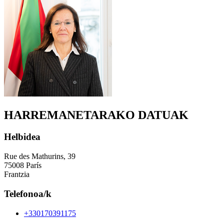
HARREMANETARAKO DATUAK
Helbidea
Rue des Mathurins, 39
75008 París
Frantzia
Telefonoa/k
+330170391175