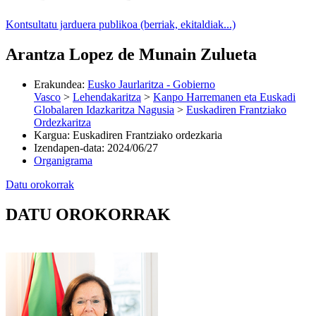
Kontsultatu jarduera publikoa (berriak, ekitaldiak...)
Arantza Lopez de Munain Zulueta
Erakundea
:
Eusko Jaurlaritza - Gobierno
Vasco
>
Lehendakaritza
>
Kanpo Harremanen eta Euskadi
Globalaren Idazkaritza Nagusia
>
Euskadiren Frantziako
Ordezkaritza
Kargua
:
Euskadiren Frantziako ordezkaria
Izendapen-data
:
2024/06/27
Organigrama
Datu orokorrak
DATU OROKORRAK