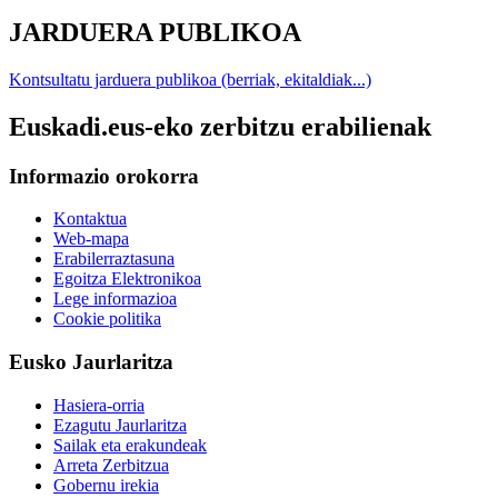
JARDUERA PUBLIKOA
Kontsultatu jarduera publikoa (berriak, ekitaldiak...)
Euskadi.eus-eko zerbitzu erabilienak
Informazio orokorra
Kontaktua
Web-mapa
Erabilerraztasuna
Egoitza Elektronikoa
Lege informazioa
Cookie politika
Eusko Jaurlaritza
Hasiera-orria
Ezagutu Jaurlaritza
Sailak eta erakundeak
Arreta Zerbitzua
Gobernu irekia