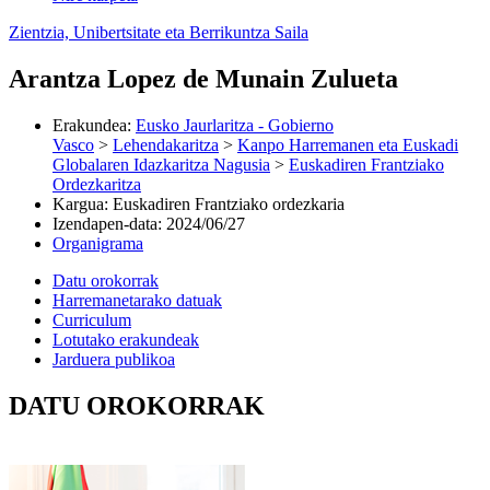
Zientzia, Unibertsitate eta Berrikuntza Saila
Arantza Lopez de Munain Zulueta
Erakundea
:
Eusko Jaurlaritza - Gobierno
Vasco
>
Lehendakaritza
>
Kanpo Harremanen eta Euskadi
Globalaren Idazkaritza Nagusia
>
Euskadiren Frantziako
Ordezkaritza
Kargua
:
Euskadiren Frantziako ordezkaria
Izendapen-data
:
2024/06/27
Organigrama
Datu orokorrak
Harremanetarako datuak
Curriculum
Lotutako erakundeak
Jarduera publikoa
DATU OROKORRAK