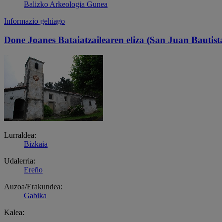
Balizko Arkeologia Gunea
Informazio gehiago
Done Joanes Bataiatzailearen eliza (San Juan Bautist
Lurraldea:
Bizkaia
Udalerria:
Ereño
Auzoa/Erakundea:
Gabika
Kalea: