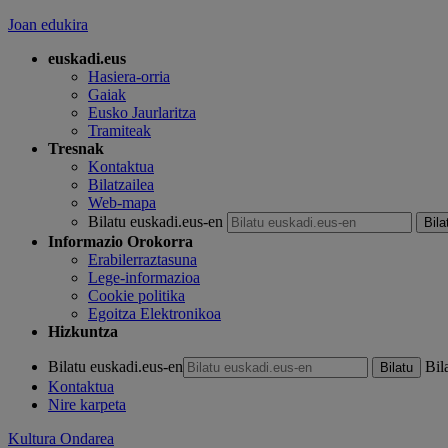
Joan edukira
euskadi.eus
Hasiera-orria
Gaiak
Eusko Jaurlaritza
Tramiteak
Tresnak
Kontaktua
Bilatzailea
Web-mapa
Bilatu euskadi.eus-en
Informazio Orokorra
Erabilerraztasuna
Lege-informazioa
Cookie politika
Egoitza Elektronikoa
Hizkuntza
Bilatu euskadi.eus-en
Bil
Kontaktua
Nire karpeta
Kultura Ondarea