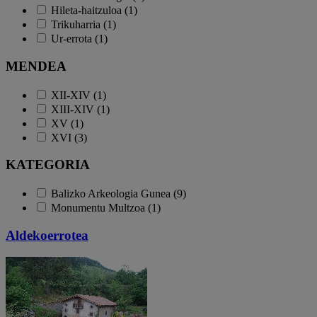
Hileta-haitzuloa (1)
Trikuharria (1)
Ur-errota (1)
MENDEA
XII-XIV (1)
XIII-XIV (1)
XV (1)
XVI (3)
KATEGORIA
Balizko Arkeologia Gunea (9)
Monumentu Multzoa (1)
Aldekoerrotea