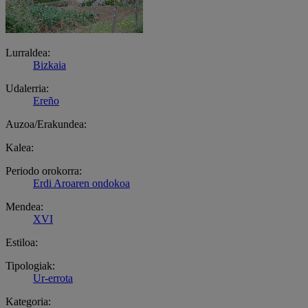
Lurraldea:
Bizkaia
Udalerria:
Ereño
Auzoa/Erakundea:
Kalea:
Periodo orokorra:
Erdi Aroaren ondokoa
Mendea:
XVI
Estiloa:
Tipologiak:
Ur-errota
Kategoria: