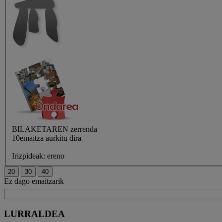
BILAKETAREN
zerrenda
10emaitza aurkitu dira
Irizpideak:
ereno
Ez dago emaitzarik
LURRALDEA