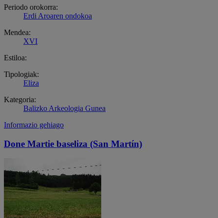
Periodo orokorra:
Erdi Aroaren ondokoa
Mendea:
XVI
Estiloa:
Tipologiak:
Eliza
Kategoria:
Balizko Arkeologia Gunea
Informazio gehiago
Done Martie baseliza (San Martín)