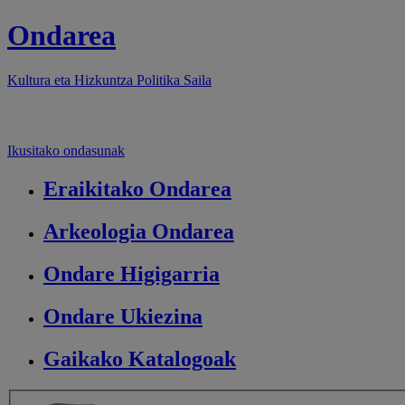
Ondarea
Kultura eta Hizkuntza Politika
Saila
Ikusitako ondasunak
Eraikitako
Ondarea
Arkeologia
Ondarea
Ondare
Higigarria
Ondare
Ukiezina
Gaikako
Katalogoak