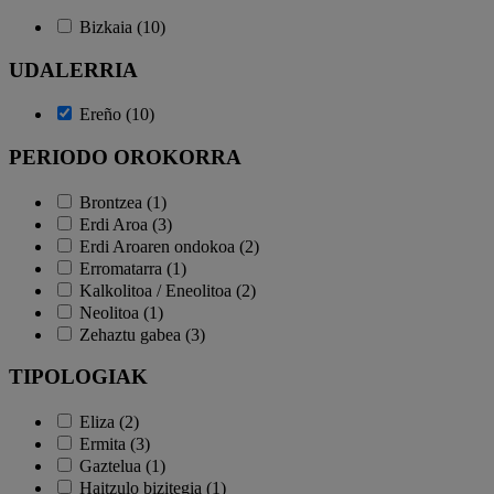
Bizkaia (10)
UDALERRIA
Ereño (10)
PERIODO OROKORRA
Brontzea (1)
Erdi Aroa (3)
Erdi Aroaren ondokoa (2)
Erromatarra (1)
Kalkolitoa / Eneolitoa (2)
Neolitoa (1)
Zehaztu gabea (3)
TIPOLOGIAK
Eliza (2)
Ermita (3)
Gaztelua (1)
Haitzulo bizitegia (1)