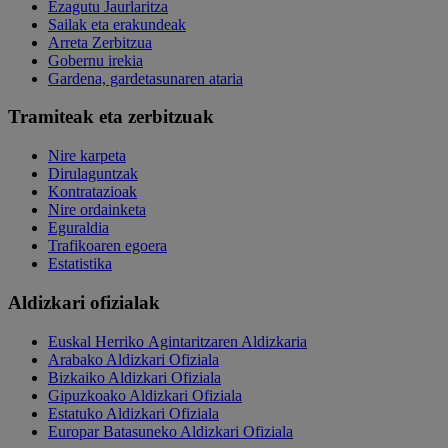
Ezagutu Jaurlaritza
Sailak eta erakundeak
Arreta Zerbitzua
Gobernu irekia
Gardena, gardetasunaren ataria
Tramiteak eta zerbitzuak
Nire karpeta
Dirulaguntzak
Kontratazioak
Nire ordainketa
Eguraldia
Trafikoaren egoera
Estatistika
Aldizkari ofizialak
Euskal Herriko Agintaritzaren Aldizkaria
Arabako Aldizkari Ofiziala
Bizkaiko Aldizkari Ofiziala
Gipuzkoako Aldizkari Ofiziala
Estatuko Aldizkari Ofiziala
Europar Batasuneko Aldizkari Ofiziala