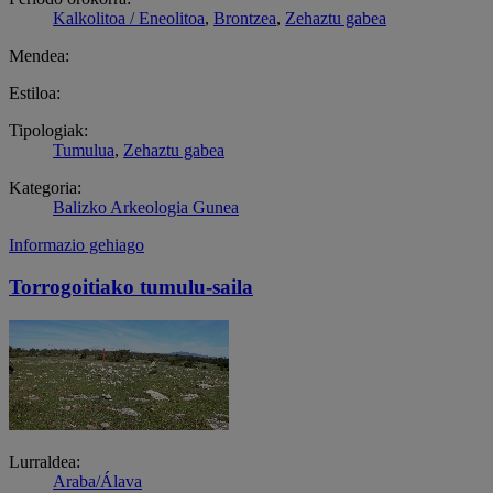
Kalkolitoa / Eneolitoa
,
Brontzea
,
Zehaztu gabea
Mendea:
Estiloa:
Tipologiak:
Tumulua
,
Zehaztu gabea
Kategoria:
Balizko Arkeologia Gunea
Informazio gehiago
Torrogoitiako tumulu-saila
Lurraldea:
Araba/Álava