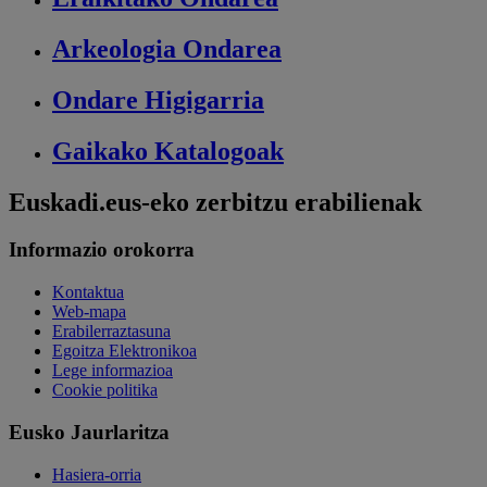
Arkeologia
Ondarea
Ondare
Higigarria
Gaikako
Katalogoak
Euskadi.eus-eko zerbitzu erabilienak
Informazio orokorra
Kontaktua
Web-mapa
Erabilerraztasuna
Egoitza Elektronikoa
Lege informazioa
Cookie politika
Eusko Jaurlaritza
Hasiera-orria