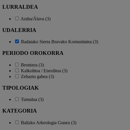
LURRALDEA
Araba/Álava (3)
UDALERRIA
Badaiako Sierra Bravako Komunitatea (3)
PERIODO OROKORRA
Brontzea (3)
Kalkolitoa / Eneolitoa (3)
Zehaztu gabea (3)
TIPOLOGIAK
Tumulua (3)
KATEGORIA
Balizko Arkeologia Gunea (3)