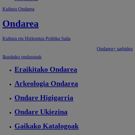
Kultura Ondarea
Ondarea
Kultura eta Hizkuntza Politika
Saila
Ondarea+ sarbidea
Ikusitako ondasunak
Eraikitako
Ondarea
Arkeologia
Ondarea
Ondare
Higigarria
Ondare
Ukiezina
Gaikako
Katalogoak