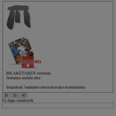
BILAKETAREN
zerrenda
3emaitza aurkitu dira
Irizpideak:
badaiako-sierra-bravako-komunitatea
Ez dago emaitzarik