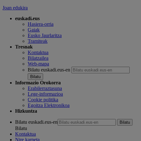
Joan edukira
euskadi.eus
Hasiera-orria
Gaiak
Eusko Jaurlaritza
Tramiteak
Tresnak
Kontaktua
Bilatzailea
Web-mapa
Bilatu euskadi.eus-en
Informazio Orokorra
Erabilerraztasuna
Lege-informazioa
Cookie politika
Egoitza Elektronikoa
Hizkuntza
Bilatu euskadi.eus-en
Bilatu
Kontaktua
Nire karpeta