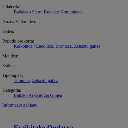
Udalerria:
Badaiako Sierra Bravako Komunitatea
Auzoa/Erakundea:
Kalea:
Periodo orokorra:
Kalkolitoa / Eneolitoa
,
Brontzea
,
Zehaztu gabea
Mendea:
Estiloa:
Tipologiak:
Tumulua
,
Zehaztu gabea
Kategoria:
Balizko Arkeologia Gunea
Informazio gehiago
Eraikitako
Ondarea