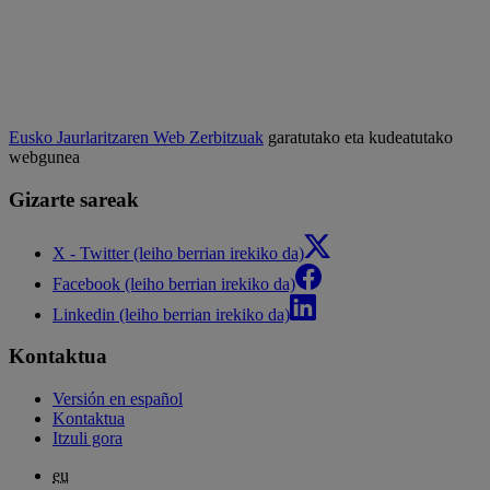
Eusko Jaurlaritzaren Web Zerbitzuak
garatutako eta kudeatutako
webgunea
Gizarte sareak
X - Twitter (leiho berrian irekiko da)
Facebook (leiho berrian irekiko da)
Linkedin (leiho berrian irekiko da)
Kontaktua
Versión en español
Kontaktua
Itzuli gora
eu