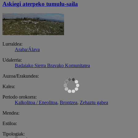
Askiegi aterpeko tumulu-saila
Lurraldea:
Araba/Álava
Udalerria:
Badaiako Sierra Bravako Komunitatea
Auzoa/Erakundea:
Kalea:
Periodo orokorra:
Kalkolitoa / Eneolitoa
,
Brontzea
,
Zehaztu gabea
Mendea:
Estiloa:
Tipologiak: