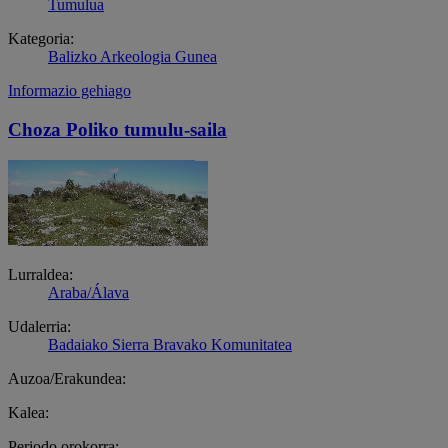
Tumulua
Kategoria:
Balizko Arkeologia Gunea
Informazio gehiago
Choza Poliko tumulu-saila
Lurraldea:
Araba/Álava
Udalerria:
Badaiako Sierra Bravako Komunitatea
Auzoa/Erakundea:
Kalea:
Periodo orokorra: