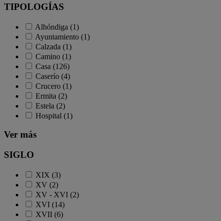
TIPOLOGÍAS
Alhóndiga (1)
Ayuntamiento (1)
Calzada (1)
Camino (1)
Casa (126)
Caserío (4)
Crucero (1)
Ermita (2)
Estela (2)
Hospital (1)
Ver más
SIGLO
XIX (3)
XV (2)
XV - XVI (2)
XVI (14)
XVII (6)