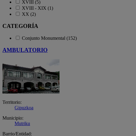
XVIII (5)
XVIII - XIX (1)
XX (2)
CATEGORÍA
Conjunto Monumental (152)
AMBULATORIO
Territorio:
Gipuzkoa
Municipio:
Mutriku
Barrio/Entidad: