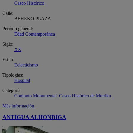
Casco Histórico
Calle:
BEHEKO PLAZA
Período general:
Edad Contemporánea
Siglo:
XX
Estilo:
Eclecticismo
Tipologías:
Hospital
Categoría:
Conjunto Monumental
.
Casco Histórico de Mutriku
Más información
ANTIGUA ALHONDIGA