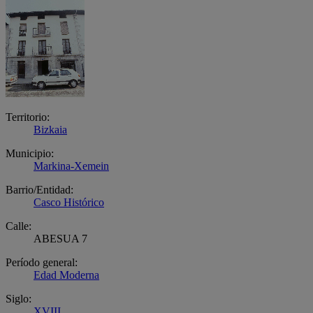
Territorio:
Bizkaia
Municipio:
Markina-Xemein
Barrio/Entidad:
Casco Histórico
Calle:
ABESUA 7
Período general:
Edad Moderna
Siglo:
XVIII