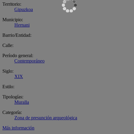
Territorio:
Gipuzkoa
Municipio:
Hernani
Barrio/Entidad:
Calle:
Período general:
Contemporáneo
Siglo:
XIX
Estilo:
Tipologías:
Muralla
Categoría:
Zona de presunción arqueológica
Más información