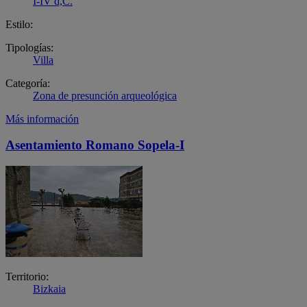
I-IV d,C.
Estilo:
Tipologías:
Villa
Categoría:
Zona de presunción arqueológica
Más información
Asentamiento Romano Sopela-I
Territorio:
Bizkaia