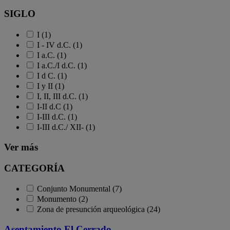
SIGLO
I (1)
I - IV d.C. (1)
I a.C. (1)
I a.C./I d.C. (1)
I d C. (1)
I y II (1)
I, II, III d.C. (1)
I-II d.C (1)
I-III d.C. (1)
I-III d.C./ XII- (1)
Ver más
CATEGORÍA
Conjunto Monumental (7)
Monumento (2)
Zona de presunción arqueológica (24)
Asentamiento El Cerrado