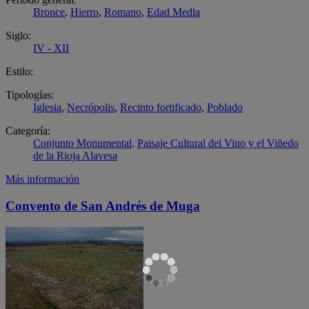
Bronce
,
Hierro
,
Romano
,
Edad Media
Siglo:
IV - XII
Estilo:
Tipologías:
Iglesia
,
Necrópolis
,
Recinto fortificado
,
Poblado
Categoría:
Conjunto Monumental
.
Paisaje Cultural del Vino y el Viñedo
de la Rioja Alavesa
Más información
Convento de San Andrés de Muga