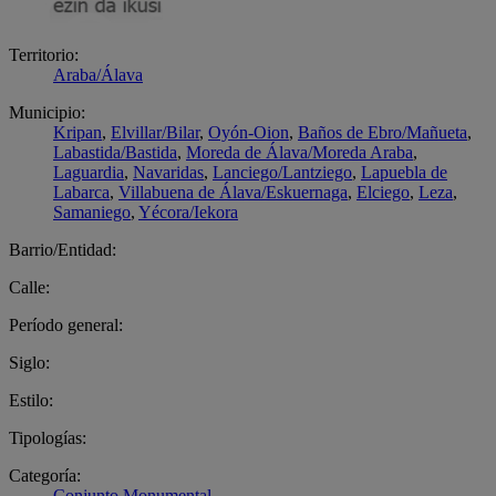
Territorio:
Araba/Álava
Municipio:
Kripan
,
Elvillar/Bilar
,
Oyón-Oion
,
Baños de Ebro/Mañueta
,
Labastida/Bastida
,
Moreda de Álava/Moreda Araba
,
Laguardia
,
Navaridas
,
Lanciego/Lantziego
,
Lapuebla de
Labarca
,
Villabuena de Álava/Eskuernaga
,
Elciego
,
Leza
,
Samaniego
,
Yécora/Iekora
Barrio/Entidad:
Calle:
Período general:
Siglo:
Estilo:
Tipologías:
Categoría:
Conjunto Monumental