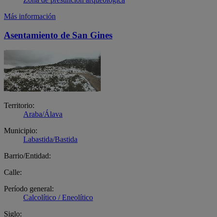
Más información
Asentamiento de San Gines
Territorio:
Araba/Álava
Municipio:
Labastida/Bastida
Barrio/Entidad:
Calle:
Período general:
Calcolítico / Eneolítico
Siglo: