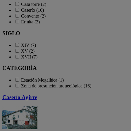
Casa torre (2)
Caserío (10)
Convento (2)
Ermita (2)
SIGLO
XIV (7)
XV (2)
XVII (7)
CATEGORÍA
Estación Megalítica (1)
Zona de presunción arqueológica (16)
Caserío Agirre