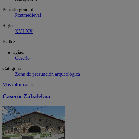
Período general:
Postmedieval
Siglo:
XVI-XX
Estilo:
Tipologías:
Caserío
Categoría:
Zona de presunción arqueológica
Más información
Caserío Zabalekoa