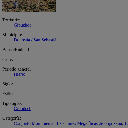
Territorio:
Gipuzkoa
Municipio:
Donostia / San Sebastián
Barrio/Entidad:
Calle:
Período general:
Hierro
Siglo:
Estilo:
Tipologías:
Cromlech
Categoría:
Conjunto Monumental
.
Estaciones Megalíticas de Gipuzkoa
.
12