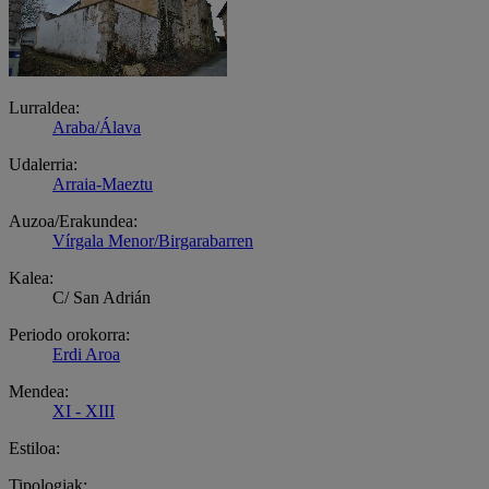
Lurraldea:
Araba/Álava
Udalerria:
Arraia-Maeztu
Auzoa/Erakundea:
Vírgala Menor/Birgarabarren
Kalea:
C/ San Adrián
Periodo orokorra:
Erdi Aroa
Mendea:
XI - XIII
Estiloa:
Tipologiak: