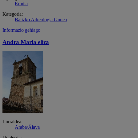
Ermita
Kategoria:
Balizko Arkeologia Gunea
Informazio gehiago
Andra Maria eliza
Lurraldea:
Araba/Álava
Udalerria: