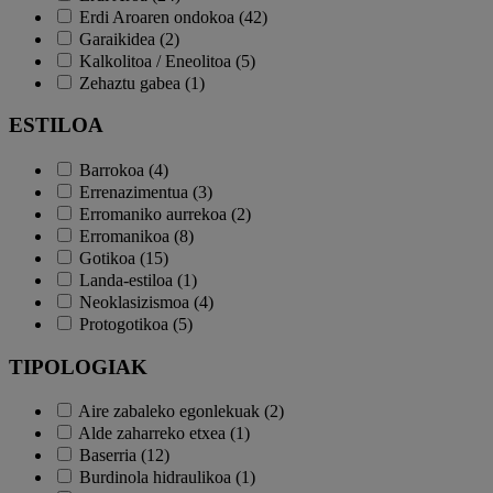
Erdi Aroaren ondokoa (42)
Garaikidea (2)
Kalkolitoa / Eneolitoa (5)
Zehaztu gabea (1)
ESTILOA
Barrokoa (4)
Errenazimentua (3)
Erromaniko aurrekoa (2)
Erromanikoa (8)
Gotikoa (15)
Landa-estiloa (1)
Neoklasizismoa (4)
Protogotikoa (5)
TIPOLOGIAK
Aire zabaleko egonlekuak (2)
Alde zaharreko etxea (1)
Baserria (12)
Burdinola hidraulikoa (1)