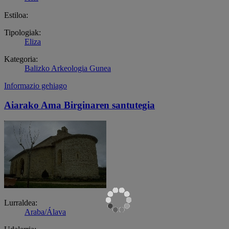
Estiloa:
Tipologiak:
Eliza
Kategoria:
Balizko Arkeologia Gunea
Informazio gehiago
Aiarako Ama Birginaren santutegia
Lurraldea:
Araba/Álava