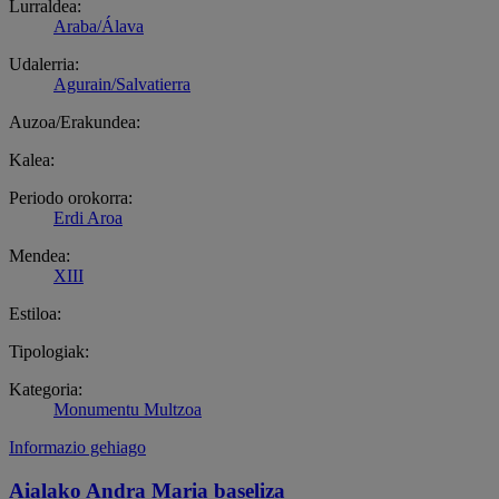
Lurraldea:
Araba/Álava
Udalerria:
Agurain/Salvatierra
Auzoa/Erakundea:
Kalea:
Periodo orokorra:
Erdi Aroa
Mendea:
XIII
Estiloa:
Tipologiak:
Kategoria:
Monumentu Multzoa
Informazio gehiago
Aialako Andra Maria baseliza