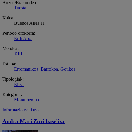
Auzoa/Erakundea:
Tuesta
Kalea:
Buenos Aires 11
Periodo orokorra:
Erdi Aroa
Mendea:
XIII
Estiloa:
Erromanikoa
,
Barrokoa
,
Gotikoa
Tipologiak:
Eliza
Kategoria:
Monumentua
Informazio gehiago
Andra Mari Zuri baseliza