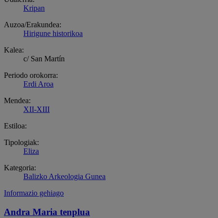
Kripan
Auzoa/Erakundea:
Hirigune historikoa
Kalea:
c/ San Martín
Periodo orokorra:
Erdi Aroa
Mendea:
XII-XIII
Estiloa:
Tipologiak:
Eliza
Kategoria:
Balizko Arkeologia Gunea
Informazio gehiago
Andra Maria tenplua