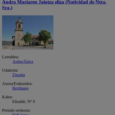
Andra Mariaren Jaiotza eliza (Natividad de Ntra.
Sra.)
Lurraldea:
Araba/Álava
Udalerria:
Zigoitia
Auzoa/Erakundea:
Berrikano
Kalea:
Elizalde, Nº 9
Periodo orokorra:
Erdi Aroa