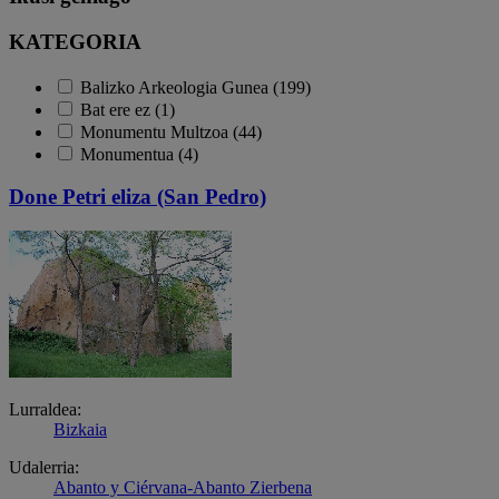
KATEGORIA
Balizko Arkeologia Gunea (199)
Bat ere ez (1)
Monumentu Multzoa (44)
Monumentua (4)
Done Petri eliza (San Pedro)
Lurraldea:
Bizkaia
Udalerria:
Abanto y Ciérvana-Abanto Zierbena