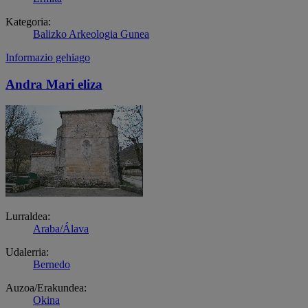
Kategoria:
Balizko Arkeologia Gunea
Informazio gehiago
Andra Mari eliza
Lurraldea:
Araba/Álava
Udalerria:
Bernedo
Auzoa/Erakundea:
Okina