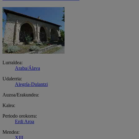
Lurraldea:
Araba/Álava
Udalerria:
Alegría-Dulantzi
Auzoa/Erakundea:
Kalea:
Periodo orokorra:
Erdi Aroa
Mendea:
XIII