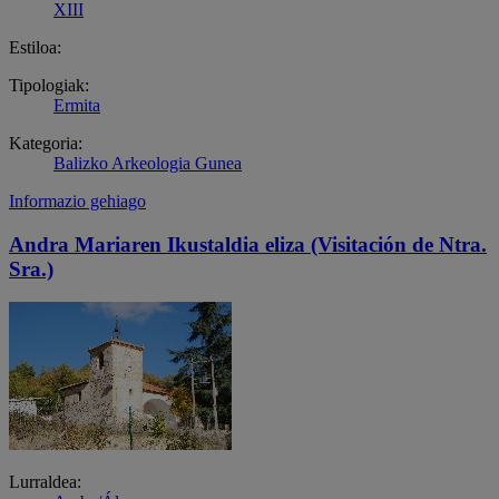
XIII
Estiloa:
Tipologiak:
Ermita
Kategoria:
Balizko Arkeologia Gunea
Informazio gehiago
Andra Mariaren Ikustaldia eliza (Visitación de Ntra.
Sra.)
Lurraldea: