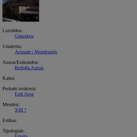
Lurraldea:
Gipuzkoa
Udalerria:
Arrasate / Mondragón
Auzoa/Erakundea:
Bedoña Auzoa
Kalea:
Periodo orokorra:
Erdi Aroa
Mendea:
XIII ?
Estiloa:
Tipologiak:
Ermita