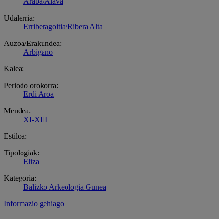
Araba/Álava
Udalerria:
Erriberagoitia/Ribera Alta
Auzoa/Erakundea:
Arbigano
Kalea:
Periodo orokorra:
Erdi Aroa
Mendea:
XI-XIII
Estiloa:
Tipologiak:
Eliza
Kategoria:
Balizko Arkeologia Gunea
Informazio gehiago