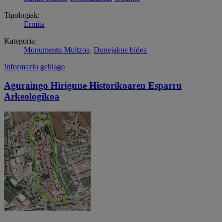
Tipologiak:
Ermita
Kategoria:
Monumentu Multzoa
.
Donejakue bidea
Informazio gehiago
Aguraingo Hirigune Historikoaren Esparru
Arkeologikoa