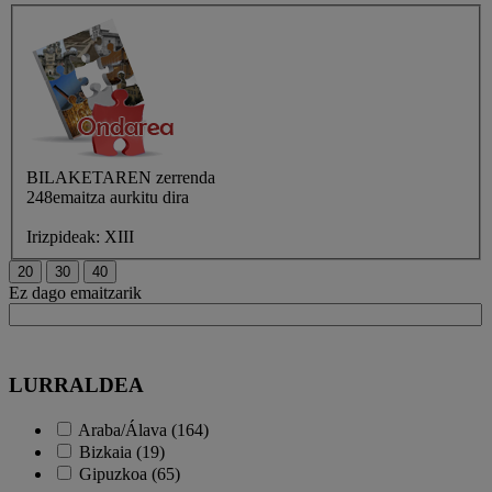
BILAKETAREN
zerrenda
248emaitza aurkitu dira
Irizpideak:
XIII
Ez dago emaitzarik
LURRALDEA
Araba/Álava (164)
Bizkaia (19)
Gipuzkoa (65)