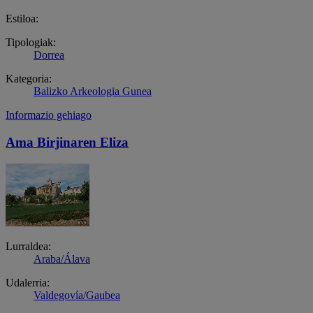
Estiloa:
Tipologiak:
Dorrea
Kategoria:
Balizko Arkeologia Gunea
Informazio gehiago
Ama Birjinaren Eliza
Lurraldea:
Araba/Álava
Udalerria:
Valdegovía/Gaubea