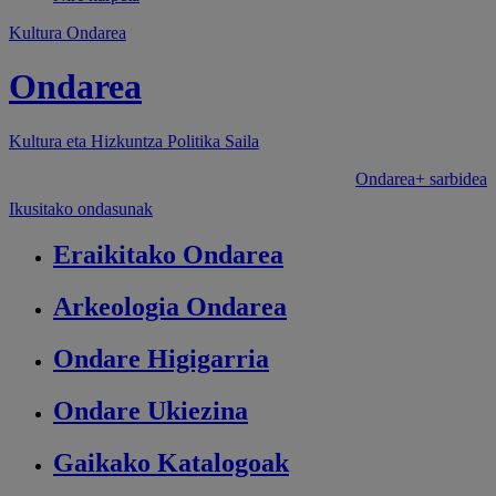
Kultura Ondarea
Ondarea
Kultura eta Hizkuntza Politika
Saila
Ondarea+ sarbidea
Ikusitako ondasunak
Eraikitako
Ondarea
Arkeologia
Ondarea
Ondare
Higigarria
Ondare
Ukiezina
Gaikako
Katalogoak