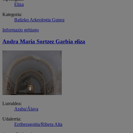
Eliza
Kategoria:
Balizko Arkeologia Gunea
Informazio gehiago
Andra Maria Sortzez Garbia eliza
Lurraldea:
Araba/Álava
Udalerria:
Erriberagoitia/Ribera Alta