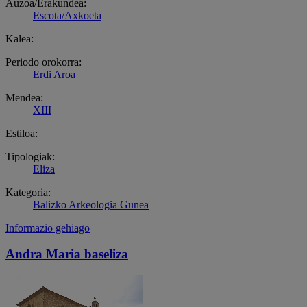
Auzoa/Erakundea:
Escota/Axkoeta
Kalea:
Periodo orokorra:
Erdi Aroa
Mendea:
XIII
Estiloa:
Tipologiak:
Eliza
Kategoria:
Balizko Arkeologia Gunea
Informazio gehiago
Andra Maria baseliza