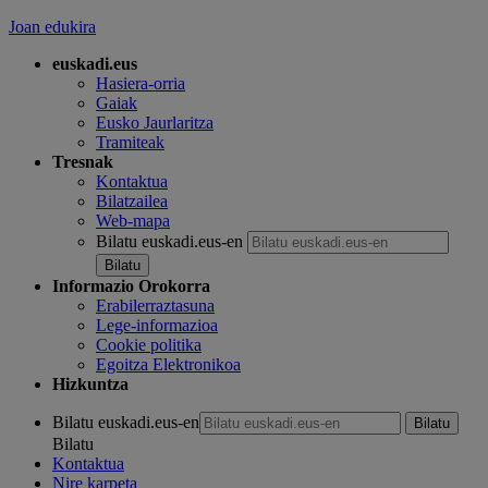
Joan edukira
euskadi.eus
Hasiera-orria
Gaiak
Eusko Jaurlaritza
Tramiteak
Tresnak
Kontaktua
Bilatzailea
Web-mapa
Bilatu euskadi.eus-en
Informazio Orokorra
Erabilerraztasuna
Lege-informazioa
Cookie politika
Egoitza Elektronikoa
Hizkuntza
Bilatu euskadi.eus-en
Bilatu
Kontaktua
Nire karpeta