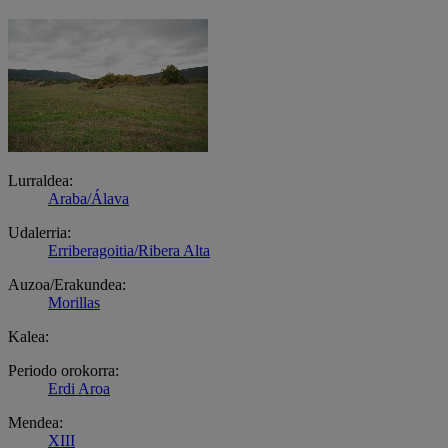
Lurraldea:
Araba/Álava
Udalerria:
Erriberagoitia/Ribera Alta
Auzoa/Erakundea:
Morillas
Kalea:
Periodo orokorra:
Erdi Aroa
Mendea:
XIII