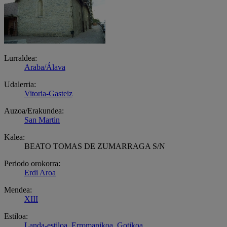
Lurraldea:
Araba/Álava
Udalerria:
Vitoria-Gasteiz
Auzoa/Erakundea:
San Martin
Kalea:
BEATO TOMAS DE ZUMARRAGA S/N
Periodo orokorra:
Erdi Aroa
Mendea:
XIII
Estiloa:
Landa-estiloa
,
Erromanikoa
,
Gotikoa