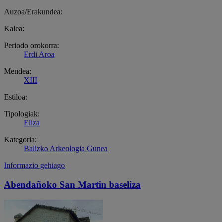
Auzoa/Erakundea:
Kalea:
Periodo orokorra:
Erdi Aroa
Mendea:
XIII
Estiloa:
Tipologiak:
Eliza
Kategoria:
Balizko Arkeologia Gunea
Informazio gehiago
Abendañoko San Martin baseliza