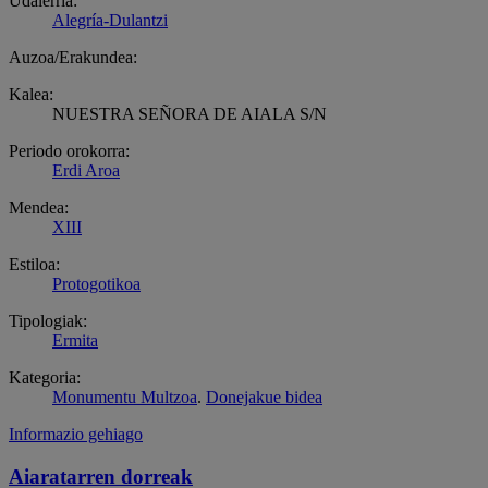
Udalerria:
Alegría-Dulantzi
Auzoa/Erakundea:
Kalea:
NUESTRA SEÑORA DE AIALA S/N
Periodo orokorra:
Erdi Aroa
Mendea:
XIII
Estiloa:
Protogotikoa
Tipologiak:
Ermita
Kategoria:
Monumentu Multzoa
.
Donejakue bidea
Informazio gehiago
Aiaratarren dorreak