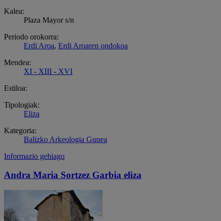
Kalea:
Plaza Mayor s/n
Periodo orokorra:
Erdi Aroa
,
Erdi Aroaren ondokoa
Mendea:
XI - XIII - XVI
Estiloa:
Tipologiak:
Eliza
Kategoria:
Balizko Arkeologia Gunea
Informazio gehiago
Andra Maria Sortzez Garbia eliza