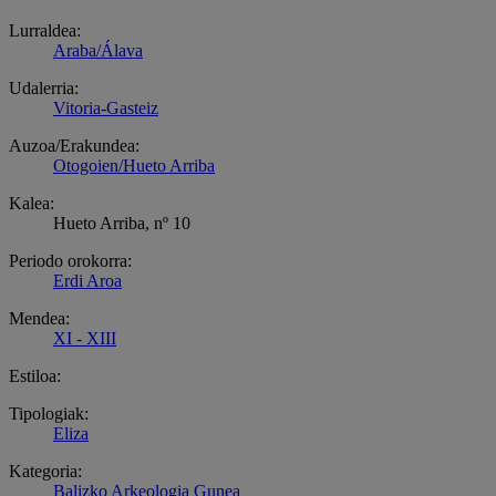
Lurraldea:
Araba/Álava
Udalerria:
Vitoria-Gasteiz
Auzoa/Erakundea:
Otogoien/Hueto Arriba
Kalea:
Hueto Arriba, nº 10
Periodo orokorra:
Erdi Aroa
Mendea:
XI - XIII
Estiloa:
Tipologiak:
Eliza
Kategoria:
Balizko Arkeologia Gunea