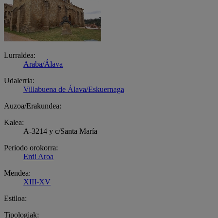
Lurraldea:
Araba/Álava
Udalerria:
Villabuena de Álava/Eskuernaga
Auzoa/Erakundea:
Kalea:
A-3214 y c/Santa María
Periodo orokorra:
Erdi Aroa
Mendea:
XIII-XV
Estiloa:
Tipologiak: