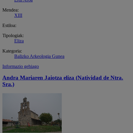
Mendea:
XIII
Estiloa:
Tipologiak:
Eliza
Kategoria:
Balizko Arkeologia Gunea
Informazio gehiago
Andra Mariaren Jaiotza eliza (Natividad de Ntra.
Sra.)