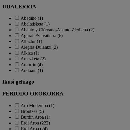
UDALERRIA
Abadiño (1)
Abaltzisketa (1)
Abanto y Ciérvana-Abanto Zierbena (2)
Agurain/Salvatierra (6)
Albiztur (1)
Alegría-Dulantzi (2)
Alkiza (1)
Amezketa (2)
Amurrio (4)
Andoain (1)
Ikusi gehiago
PERIODO OROKORRA
Aro Modernoa (1)
Brontzea (5)
Burdin Aroa (1)
Erdi Aroa (222)
Erdi Aroa (24)