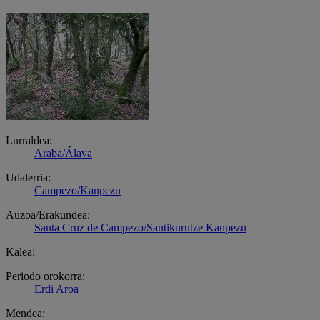
Lurraldea:
Araba/Álava
Udalerria:
Campezo/Kanpezu
Auzoa/Erakundea:
Santa Cruz de Campezo/Santikurutze Kanpezu
Kalea:
Periodo orokorra:
Erdi Aroa
Mendea: