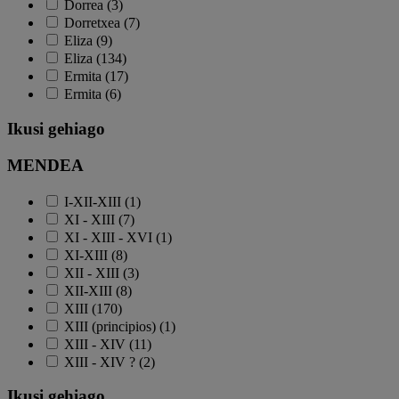
Dorrea (3)
Dorretxea (7)
Eliza (9)
Eliza (134)
Ermita (17)
Ermita (6)
Ikusi gehiago
MENDEA
I-XII-XIII (1)
XI - XIII (7)
XI - XIII - XVI (1)
XI-XIII (8)
XII - XIII (3)
XII-XIII (8)
XIII (170)
XIII (principios) (1)
XIII - XIV (11)
XIII - XIV ? (2)
Ikusi gehiago