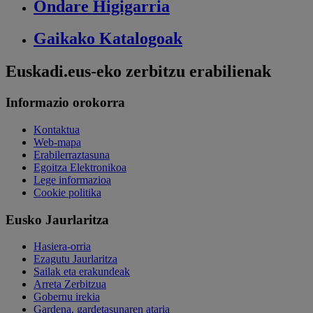
Ondare
Higigarria
Gaikako
Katalogoak
Euskadi.eus-eko zerbitzu erabilienak
Informazio orokorra
Kontaktua
Web-mapa
Erabilerraztasuna
Egoitza Elektronikoa
Lege informazioa
Cookie politika
Eusko Jaurlaritza
Hasiera-orria
Ezagutu Jaurlaritza
Sailak eta erakundeak
Arreta Zerbitzua
Gobernu irekia
Gardena, gardetasunaren ataria