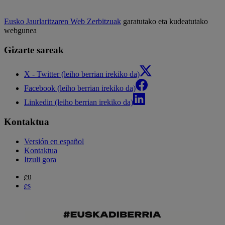
Eusko Jaurlaritzaren Web Zerbitzuak
garatutako eta kudeatutako
webgunea
Gizarte sareak
X - Twitter (leiho berrian irekiko da)
Facebook (leiho berrian irekiko da)
Linkedin (leiho berrian irekiko da)
Kontaktua
Versión en español
Kontaktua
Itzuli gora
eu
es