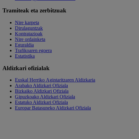
Tramiteak eta zerbitzuak
Nire karpeta
Dirulaguntzak
Kontratazioak
Nire ordainketa
Eguraldia
Trafikoaren egoera
Estatistika
Aldizkari ofizialak
Euskal Herriko Agintaritzaren Aldizkaria
Arabako Aldizkari Ofiziala
Bizkaiko Aldizkari Ofiziala
Gipuzkoako Aldizkari Ofiziala
Estatuko Aldizkari Ofiziala
Europar Batasuneko Aldizkari Ofiziala