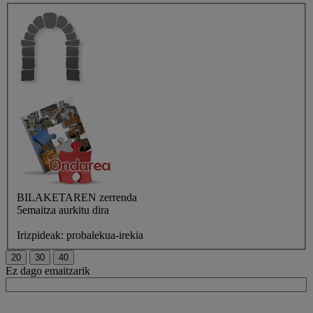
BILAKETAREN
zerrenda
5emaitza aurkitu dira
Irizpideak:
probalekua-irekia
Ez dago emaitzarik