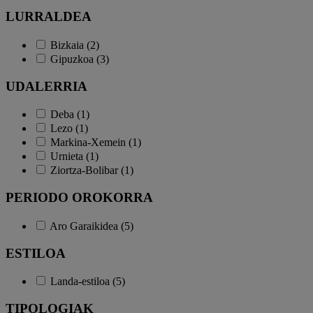
LURRALDEA
Bizkaia (2)
Gipuzkoa (3)
UDALERRIA
Deba (1)
Lezo (1)
Markina-Xemein (1)
Urnieta (1)
Ziortza-Bolibar (1)
PERIODO OROKORRA
Aro Garaikidea (5)
ESTILOA
Landa-estiloa (5)
TIPOLOGIAK