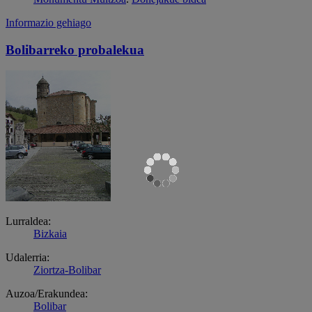
Informazio gehiago
Bolibarreko probalekua
Lurraldea:
Bizkaia
Udalerria:
Ziortza-Bolibar
Auzoa/Erakundea:
Bolibar