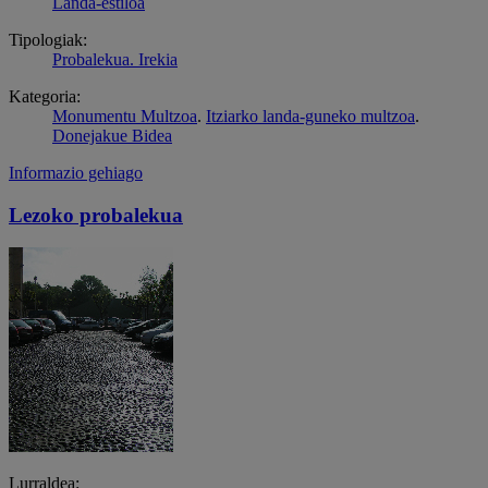
Landa-estiloa
Tipologiak:
Probalekua. Irekia
Kategoria:
Monumentu Multzoa
.
Itziarko landa-guneko multzoa
.
Donejakue Bidea
Informazio gehiago
Lezoko probalekua
Lurraldea: