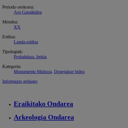
Periodo orokorra:
Aro Garaikidea
Mendea:
XX
Estiloa:
Landa-estiloa
Tipologiak:
Probalekua. Irekia
Kategoria:
Monumentu Multzoa
.
Donejakue bidea
Informazio gehiago
Eraikitako
Ondarea
Arkeologia
Ondarea