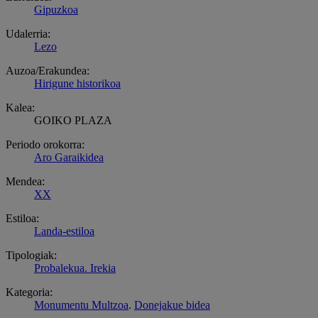
Gipuzkoa
Udalerria:
Lezo
Auzoa/Erakundea:
Hirigune historikoa
Kalea:
GOIKO PLAZA
Periodo orokorra:
Aro Garaikidea
Mendea:
XX
Estiloa:
Landa-estiloa
Tipologiak:
Probalekua. Irekia
Kategoria:
Monumentu Multzoa
.
Donejakue bidea