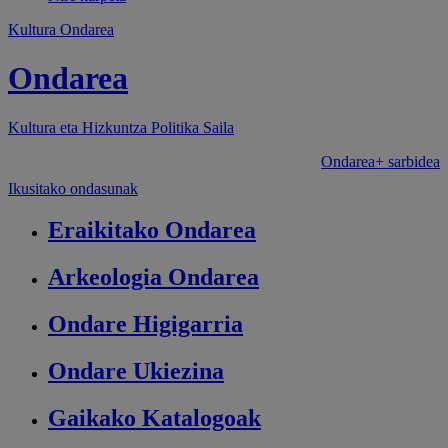
Kultura Ondarea
Ondarea
Kultura eta Hizkuntza Politika
Saila
Ondarea+ sarbidea
Ikusitako ondasunak
Eraikitako
Ondarea
Arkeologia
Ondarea
Ondare
Higigarria
Ondare
Ukiezina
Gaikako
Katalogoak