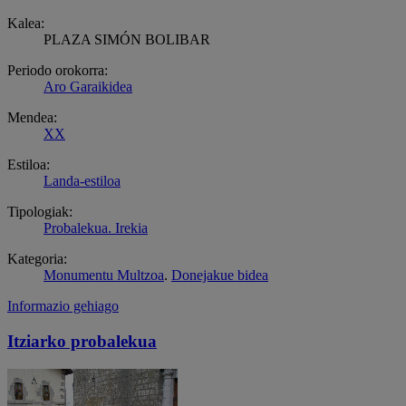
Kalea:
PLAZA SIMÓN BOLIBAR
Periodo orokorra:
Aro Garaikidea
Mendea:
XX
Estiloa:
Landa-estiloa
Tipologiak:
Probalekua. Irekia
Kategoria:
Monumentu Multzoa
.
Donejakue bidea
Informazio gehiago
Itziarko probalekua