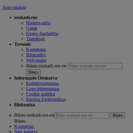
Joan edukira
euskadi.eus
Hasiera-orria
Gaiak
Eusko Jaurlaritza
Tramiteak
Tresnak
Kontaktua
Bilatzailea
Web-mapa
Bilatu euskadi.eus-en
Informazio Orokorra
Erabilerraztasuna
Lege-informazioa
Cookie politika
Egoitza Elektronikoa
Hizkuntza
Bilatu euskadi.eus-en
Bilatu
Kontaktua
Nire karpeta