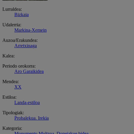
Lurraldea:
Bizkaia
Udalerria:
Markina-Xemein
Auzoa/Erakundea:
Arretxinaga
Kalea:
Periodo orokorra:
Aro Garaikidea
Mendea:
XX
Estiloa:
Landa-estiloa
Tipologiak:
Probalekua. Irekia
Kategoria:
Monumentu Multzoa
.
Donejakue bidea