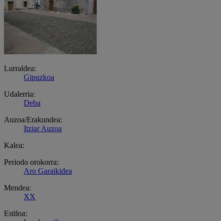
Lurraldea:
Gipuzkoa
Udalerria:
Deba
Auzoa/Erakundea:
Itziar Auzoa
Kalea:
Periodo orokorra:
Aro Garaikidea
Mendea:
XX
Estiloa: