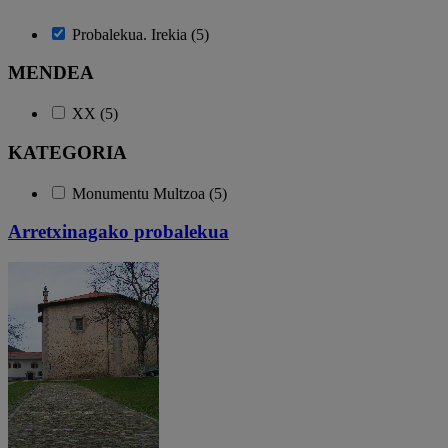
Probalekua. Irekia (5)
MENDEA
XX (5)
KATEGORIA
Monumentu Multzoa (5)
Arretxinagako probalekua