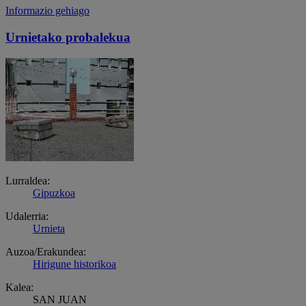
Informazio gehiago
Urnietako probalekua
Lurraldea:
Gipuzkoa
Udalerria:
Urnieta
Auzoa/Erakundea:
Hirigune historikoa
Kalea:
SAN JUAN