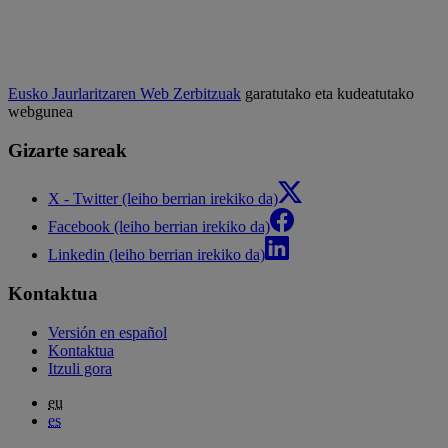
Eusko Jaurlaritzaren Web Zerbitzuak
garatutako eta kudeatutako
webgunea
Gizarte sareak
X - Twitter (leiho berrian irekiko da)
Facebook (leiho berrian irekiko da)
Linkedin (leiho berrian irekiko da)
Kontaktua
Versión en español
Kontaktua
Itzuli gora
eu
es