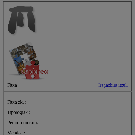
Fitxa
Iragazkira itzuli
Fitxa zk. :
Tipologiak :
Periodo orokorra :
Mendea :