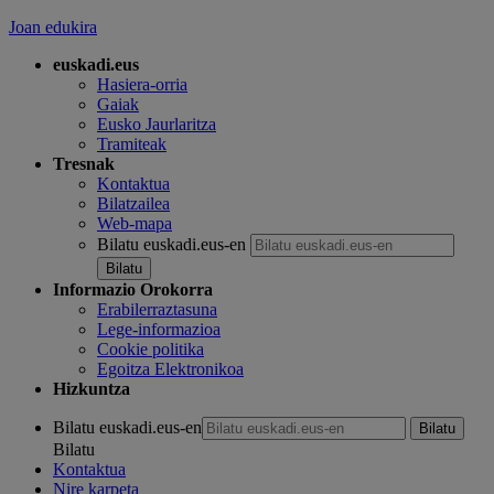
Joan edukira
euskadi.eus
Hasiera-orria
Gaiak
Eusko Jaurlaritza
Tramiteak
Tresnak
Kontaktua
Bilatzailea
Web-mapa
Bilatu euskadi.eus-en
Informazio Orokorra
Erabilerraztasuna
Lege-informazioa
Cookie politika
Egoitza Elektronikoa
Hizkuntza
Bilatu euskadi.eus-en
Bilatu
Kontaktua
Nire karpeta