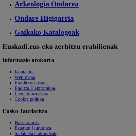
Arkeologia
Ondarea
Ondare
Higigarria
Gaikako
Katalogoak
Euskadi.eus-eko zerbitzu erabilienak
Informazio orokorra
Kontaktua
Web-mapa
Erabilerraztasuna
Egoitza Elektronikoa
Lege informazioa
Cookie politika
Eusko Jaurlaritza
Hasiera-orria
Ezagutu Jaurlaritza
Sailak eta erakundeak