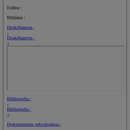
Estiloa :
Bilduma :
Deskribapena :
-
Deskribapena :
+
Bibliografia :
-
Bibliografia :
+
Dokumentazio arkeologikoa :
-