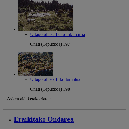
Urtapotolueta I eko trikuharria
Oñati (Gipuzkoa)
197
Urtapotolueta II ko tumulua
Oñati (Gipuzkoa)
198
Azken aldaketako data :
Eraikitako
Ondarea