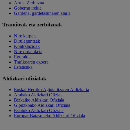
Arreta Zerbitzua
Gobernu irekia
Gardena, gardetasunaren ataria
Tramiteak eta zerbitzuak
Nire karpeta
Dirulaguntzak
Kontratazioak
Nire ordainketa
Eguraldia
Trafikoaren egoera
Estatistika
Aldizkari ofizialak
Euskal Herriko Agintaritzaren Aldizkaria
Arabako Aldizkari Ofiziala
Bizkaiko Aldizkari Ofiziala
Gipuzkoako Aldizkari Ofiziala
Estatuko Aldizkari Ofiziala
Europar Batasuneko Aldizkari Ofiziala