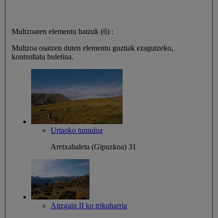
Multzoaren elementu batzuk (6) :
Multzoa osatzen duten elementu guztiak ezagutzeko,
kontsultatu buletina.
Urtaoko tumulua
Aretxabaleta (Gipuzkoa)
31
Aitzgain II ko trikuharria