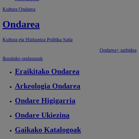
Kultura Ondarea
Ondarea
Kultura eta Hizkuntza Politika
Saila
Ondarea+ sarbidea
Ikusitako ondasunak
Eraikitako
Ondarea
Arkeologia
Ondarea
Ondare
Higigarria
Ondare
Ukiezina
Gaikako
Katalogoak