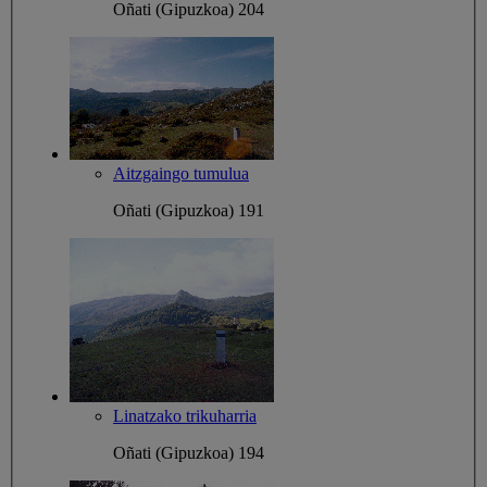
Oñati (Gipuzkoa)
204
Aitzgaingo tumulua
Oñati (Gipuzkoa)
191
Linatzako trikuharria
Oñati (Gipuzkoa)
194