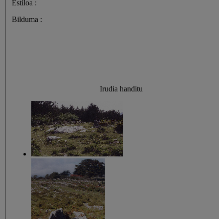
Estiloa :
Bilduma :
Irudia handitu