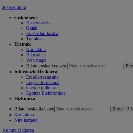
Joan edukira
euskadi.eus
Hasiera-orria
Gaiak
Eusko Jaurlaritza
Tramiteak
Tresnak
Kontaktua
Bilatzailea
Web-mapa
Bilatu euskadi.eus-en
Informazio Orokorra
Erabilerraztasuna
Lege-informazioa
Cookie politika
Egoitza Elektronikoa
Hizkuntza
Bilatu euskadi.eus-en
Bil
Kontaktua
Nire karpeta
Kultura Ondarea