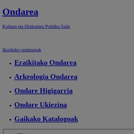
Ondarea
Kultura eta Hizkuntza Politika
Saila
Ikusitako ondasunak
Eraikitako
Ondarea
Arkeologia
Ondarea
Ondare
Higigarria
Ondare
Ukiezina
Gaikako
Katalogoak