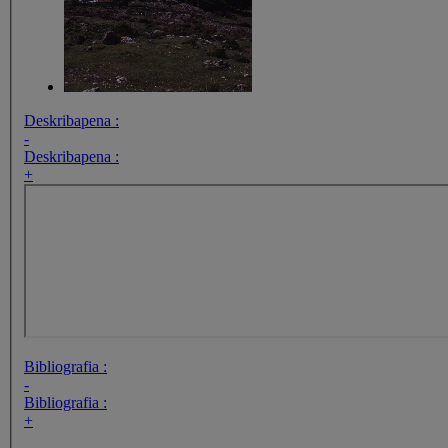
Deskribapena :
-
Deskribapena :
+
Bibliografia :
-
Bibliografia :
+