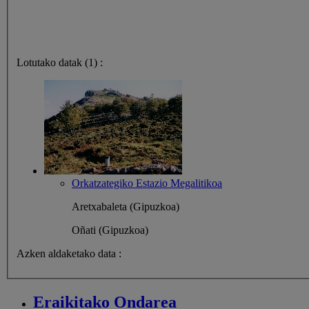
Lotutako datak (1) :
Orkatzategiko Estazio Megalitikoa
Aretxabaleta (Gipuzkoa)
Oñati (Gipuzkoa)
Azken aldaketako data :
Eraikitako
Ondarea