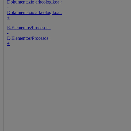
Dokumentazio arkeologikoa :
-
Dokumentazio arkeologikoa :
+
E-Elementos/Procesos :
-
E-Elementos/Procesos :
+