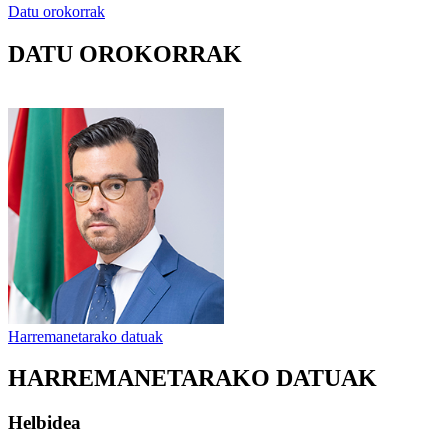
Datu orokorrak
DATU OROKORRAK
Harremanetarako datuak
HARREMANETARAKO DATUAK
Helbidea