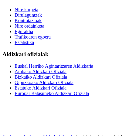
Nire karpeta
Dirulaguntzak
Kontratazioak
Nire ordainketa
Eguraldia
Trafikoaren egoera
Estatistika
Aldizkari ofizialak
Euskal Herriko Agintaritzaren Aldizkaria
Arabako Aldizkari Ofiziala
Bizkaiko Aldizkari Ofiziala
Gipuzkoako Aldizkari Ofiziala
Estatuko Aldizkari Ofiziala
Europar Batasuneko Aldizkari Ofiziala