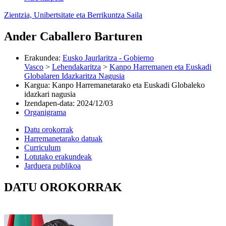
Zientzia, Unibertsitate eta Berrikuntza Saila
Ander Caballero Barturen
Erakundea
:
Eusko Jaurlaritza - Gobierno
Vasco
>
Lehendakaritza
>
Kanpo Harremanen eta Euskadi
Globalaren Idazkaritza Nagusia
Kargua
:
Kanpo Harremanetarako eta Euskadi Globaleko
idazkari nagusia
Izendapen-data
:
2024/12/03
Organigrama
Datu orokorrak
Harremanetarako datuak
Curriculum
Lotutako erakundeak
Jarduera publikoa
DATU OROKORRAK