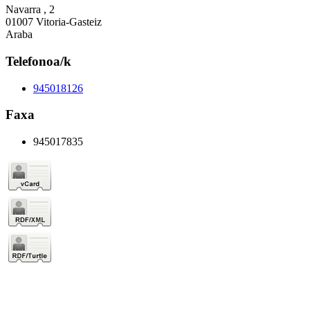
Navarra , 2
01007 Vitoria-Gasteiz
Araba
Telefonoa/k
945018126
Faxa
945017835