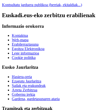
Kontsultatu jarduera publikoa (berriak, ekitaldiak...)
Euskadi.eus-eko zerbitzu erabilienak
Informazio orokorra
Kontaktua
Web-mapa
Erabilerraztasuna
Egoitza Elektronikoa
Lege informazioa
Cookie politika
Eusko Jaurlaritza
Hasiera-orria
Ezagutu Jaurlaritza
Sailak eta erakundeak
Arreta Zerbitzua
Gobernu irekia
Gardena, gardetasunaren ataria
Tramiteak eta zerbitzuak