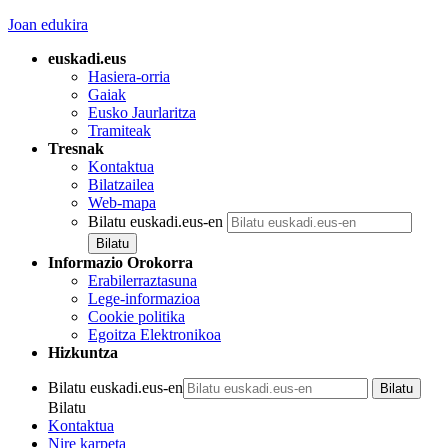
Joan edukira
euskadi.eus
Hasiera-orria
Gaiak
Eusko Jaurlaritza
Tramiteak
Tresnak
Kontaktua
Bilatzailea
Web-mapa
Bilatu euskadi.eus-en
Informazio Orokorra
Erabilerraztasuna
Lege-informazioa
Cookie politika
Egoitza Elektronikoa
Hizkuntza
Bilatu euskadi.eus-en
Bilatu
Kontaktua
Nire karpeta