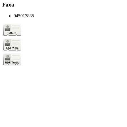
Faxa
945017835