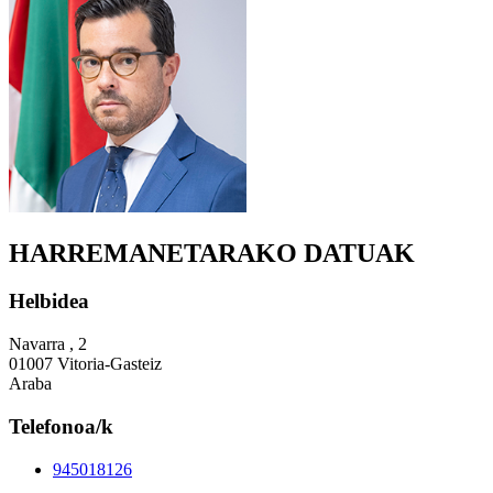
HARREMANETARAKO DATUAK
Helbidea
Navarra , 2
01007 Vitoria-Gasteiz
Araba
Telefonoa/k
945018126