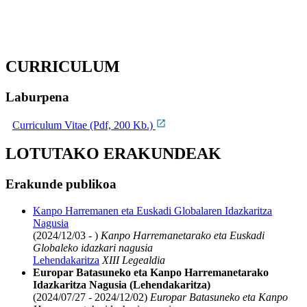
CURRICULUM
Laburpena
Curriculum Vitae (Pdf, 200 Kb.)
LOTUTAKO ERAKUNDEAK
Erakunde publikoa
Kanpo Harremanen eta Euskadi Globalaren Idazkaritza
Nagusia
(2024/12/03 - )
Kanpo Harremanetarako eta Euskadi
Globaleko idazkari nagusia
Lehendakaritza
XIII Legealdia
Europar Batasuneko eta Kanpo Harremanetarako
Idazkaritza Nagusia (Lehendakaritza)
(2024/07/27 - 2024/12/02)
Europar Batasuneko eta Kanpo