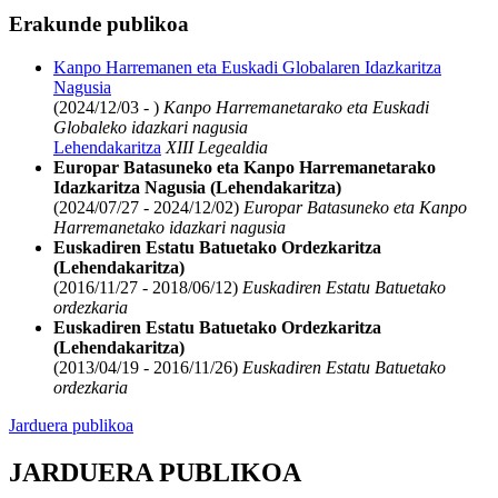
Erakunde publikoa
Kanpo Harremanen eta Euskadi Globalaren Idazkaritza
Nagusia
(2024/12/03 - )
Kanpo Harremanetarako eta Euskadi
Globaleko idazkari nagusia
Lehendakaritza
XIII Legealdia
Europar Batasuneko eta Kanpo Harremanetarako
Idazkaritza Nagusia (Lehendakaritza)
(2024/07/27 - 2024/12/02)
Europar Batasuneko eta Kanpo
Harremanetako idazkari nagusia
Euskadiren Estatu Batuetako Ordezkaritza
(Lehendakaritza)
(2016/11/27 - 2018/06/12)
Euskadiren Estatu Batuetako
ordezkaria
Euskadiren Estatu Batuetako Ordezkaritza
(Lehendakaritza)
(2013/04/19 - 2016/11/26)
Euskadiren Estatu Batuetako
ordezkaria
Jarduera publikoa
JARDUERA PUBLIKOA