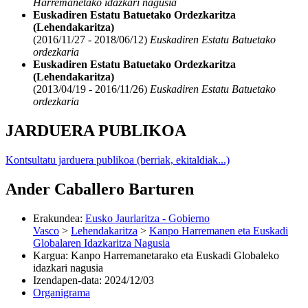
Harremanetako idazkari nagusia
Euskadiren Estatu Batuetako Ordezkaritza
(Lehendakaritza)
(2016/11/27 - 2018/06/12)
Euskadiren Estatu Batuetako
ordezkaria
Euskadiren Estatu Batuetako Ordezkaritza
(Lehendakaritza)
(2013/04/19 - 2016/11/26)
Euskadiren Estatu Batuetako
ordezkaria
JARDUERA PUBLIKOA
Kontsultatu jarduera publikoa (berriak, ekitaldiak...)
Ander Caballero Barturen
Erakundea
:
Eusko Jaurlaritza - Gobierno
Vasco
>
Lehendakaritza
>
Kanpo Harremanen eta Euskadi
Globalaren Idazkaritza Nagusia
Kargua
:
Kanpo Harremanetarako eta Euskadi Globaleko
idazkari nagusia
Izendapen-data
:
2024/12/03
Organigrama