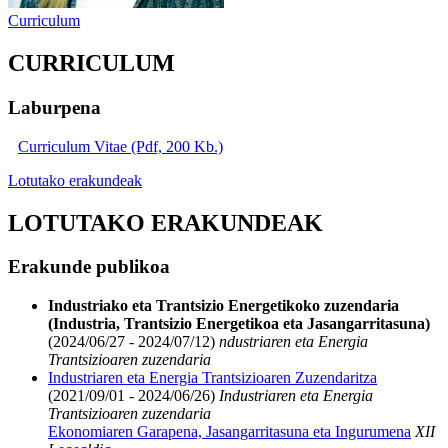
Curriculum
CURRICULUM
Laburpena
Curriculum Vitae (Pdf, 200 Kb.)
Lotutako erakundeak
LOTUTAKO ERAKUNDEAK
Erakunde publikoa
Industriako eta Trantsizio Energetikoko zuzendaria
(Industria, Trantsizio Energetikoa eta Jasangarritasuna)
(2024/06/27 - 2024/07/12)
ndustriaren eta Energia
Trantsizioaren zuzendaria
Industriaren eta Energia Trantsizioaren Zuzendaritza
(2021/09/01 - 2024/06/26)
Industriaren eta Energia
Trantsizioaren zuzendaria
Ekonomiaren Garapena, Jasangarritasuna eta Ingurumena
XII