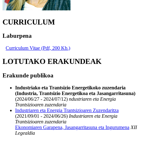
CURRICULUM
Laburpena
Curriculum Vitae (Pdf, 200 Kb.)
LOTUTAKO ERAKUNDEAK
Erakunde publikoa
Industriako eta Trantsizio Energetikoko zuzendaria
(Industria, Trantsizio Energetikoa eta Jasangarritasuna)
(2024/06/27 - 2024/07/12)
ndustriaren eta Energia
Trantsizioaren zuzendaria
Industriaren eta Energia Trantsizioaren Zuzendaritza
(2021/09/01 - 2024/06/26)
Industriaren eta Energia
Trantsizioaren zuzendaria
Ekonomiaren Garapena, Jasangarritasuna eta Ingurumena
XII
Legealdia