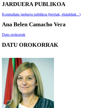
JARDUERA PUBLIKOA
Kontsultatu jarduera publikoa (berriak, ekitaldiak...)
Ana Belen Camacho Vera
Datu orokorrak
DATU OROKORRAK