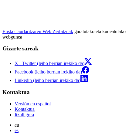
Eusko Jaurlaritzaren Web Zerbitzuak
garatutako eta kudeatutako
webgunea
Gizarte sareak
X - Twitter (leiho berrian irekiko da)
Facebook (leiho berrian irekiko da)
Linkedin (leiho berrian irekiko da)
Kontaktua
Versión en español
Kontaktua
Itzuli gora
eu
es