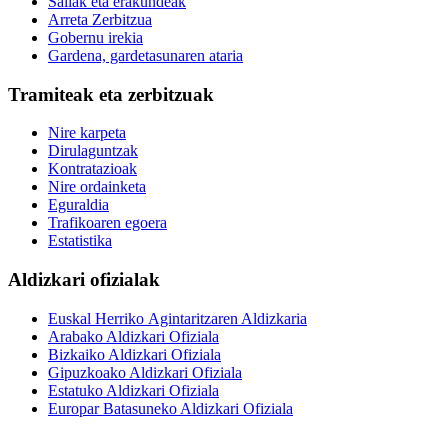
Sailak eta erakundeak
Arreta Zerbitzua
Gobernu irekia
Gardena, gardetasunaren ataria
Tramiteak eta zerbitzuak
Nire karpeta
Dirulaguntzak
Kontratazioak
Nire ordainketa
Eguraldia
Trafikoaren egoera
Estatistika
Aldizkari ofizialak
Euskal Herriko Agintaritzaren Aldizkaria
Arabako Aldizkari Ofiziala
Bizkaiko Aldizkari Ofiziala
Gipuzkoako Aldizkari Ofiziala
Estatuko Aldizkari Ofiziala
Europar Batasuneko Aldizkari Ofiziala