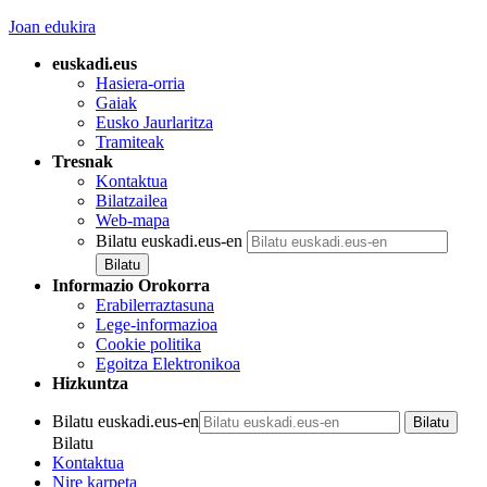
Joan edukira
euskadi.eus
Hasiera-orria
Gaiak
Eusko Jaurlaritza
Tramiteak
Tresnak
Kontaktua
Bilatzailea
Web-mapa
Bilatu euskadi.eus-en
Informazio Orokorra
Erabilerraztasuna
Lege-informazioa
Cookie politika
Egoitza Elektronikoa
Hizkuntza
Bilatu euskadi.eus-en
Bilatu
Kontaktua
Nire karpeta