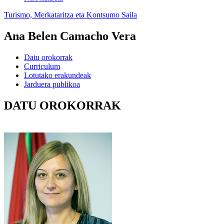
Turismo, Merkataritza eta Kontsumo Saila
Ana Belen Camacho Vera
Datu orokorrak
Curriculum
Lotutako erakundeak
Jarduera publikoa
DATU OROKORRAK