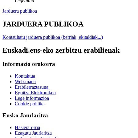
Legealdia
Jarduera publikoa
JARDUERA PUBLIKOA
Kontsultatu jarduera publikoa (berriak, ekitaldiak...)
Euskadi.eus-eko zerbitzu erabilienak
Informazio orokorra
Kontaktua
Web-mapa
Erabilerraztasuna
Egoitza Elektronikoa
Lege informazioa
Cookie politika
Eusko Jaurlaritza
Hasiera-orria
Ezagutu Jaurlaritza