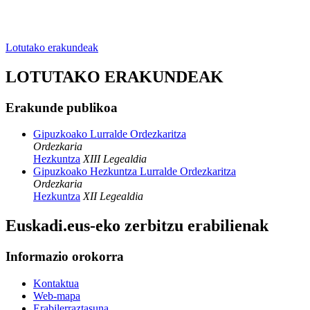
Lotutako erakundeak
LOTUTAKO ERAKUNDEAK
Erakunde publikoa
Gipuzkoako Lurralde Ordezkaritza
Ordezkaria
Hezkuntza
XIII Legealdia
Gipuzkoako Hezkuntza Lurralde Ordezkaritza
Ordezkaria
Hezkuntza
XII Legealdia
Euskadi.eus-eko zerbitzu erabilienak
Informazio orokorra
Kontaktua
Web-mapa
Erabilerraztasuna