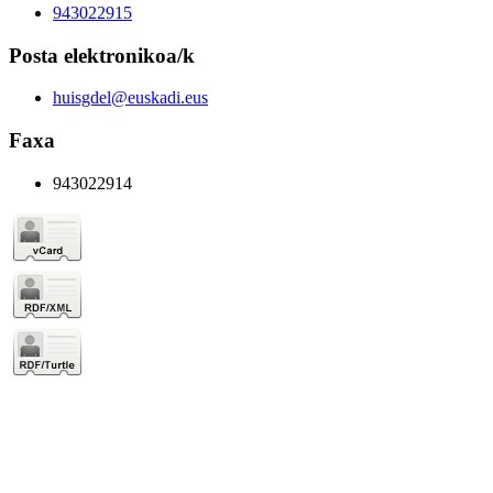
943022915
Posta elektronikoa/k
huisgdel@euskadi.eus
Faxa
943022914