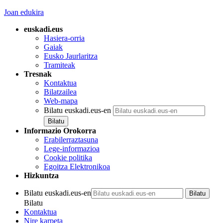
Joan edukira
euskadi.eus
Hasiera-orria
Gaiak
Eusko Jaurlaritza
Tramiteak
Tresnak
Kontaktua
Bilatzailea
Web-mapa
Bilatu euskadi.eus-en
Informazio Orokorra
Erabilerraztasuna
Lege-informazioa
Cookie politika
Egoitza Elektronikoa
Hizkuntza
Bilatu euskadi.eus-en
Bilatu
Kontaktua
Nire karpeta