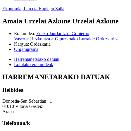
Ekonomia, Lan eta Enplegu Saila
Amaia Urzelai Azkune Urzelai Azkune
Erakundea
:
Eusko Jaurlaritza - Gobierno
Vasco
>
Hezkuntza
>
Gipuzkoako Lurralde Ordezkaritza
Kargua
:
Ordezkaria
Organigrama
Harremanetarako datuak
Lotutako erakundeak
HARREMANETARAKO DATUAK
Helbidea
Donostia-San Sebastián , 1
01010 Vitoria-Gasteiz
Araba
Telefonoa/k