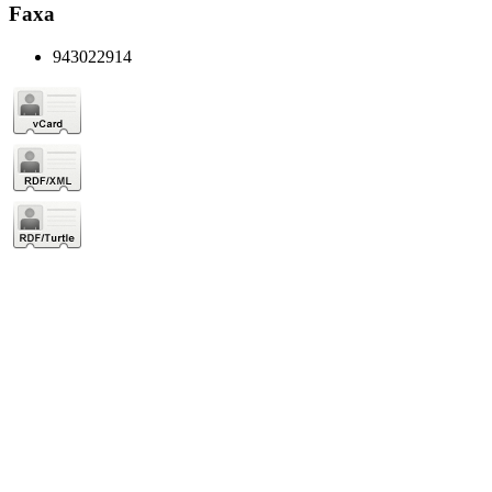
Faxa
943022914