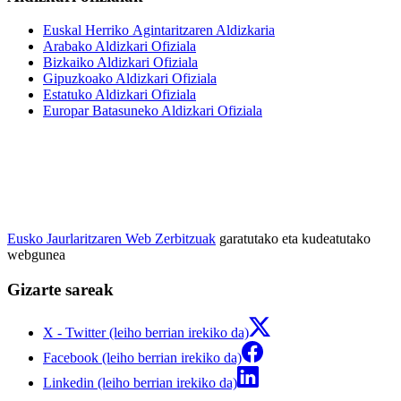
Euskal Herriko Agintaritzaren Aldizkaria
Arabako Aldizkari Ofiziala
Bizkaiko Aldizkari Ofiziala
Gipuzkoako Aldizkari Ofiziala
Estatuko Aldizkari Ofiziala
Europar Batasuneko Aldizkari Ofiziala
Eusko Jaurlaritzaren Web Zerbitzuak
garatutako eta kudeatutako
webgunea
Gizarte sareak
X - Twitter (leiho berrian irekiko da)
Facebook (leiho berrian irekiko da)
Linkedin (leiho berrian irekiko da)