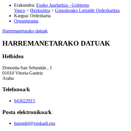
Erakundea
:
Eusko Jaurlaritza - Gobierno
Vasco
>
Hezkuntza
>
Gipuzkoako Lurralde Ordezkaritza
Kargua
:
Ordezkaria
Organigrama
Harremanetarako datuak
HARREMANETARAKO DATUAK
Helbidea
Donostia-San Sebastián , 1
01010 Vitoria-Gasteiz
Araba
Telefonoa/k
943022915
Posta elektronikoa/k
huisgdel@euskadi.eus