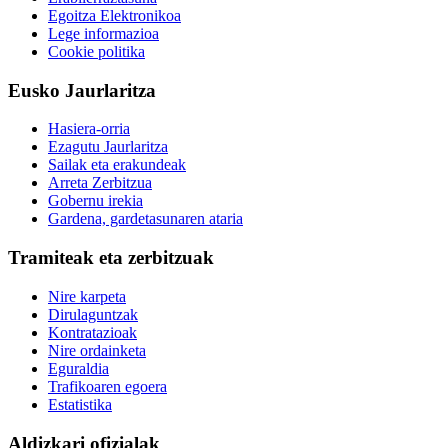
Egoitza Elektronikoa
Lege informazioa
Cookie politika
Eusko Jaurlaritza
Hasiera-orria
Ezagutu Jaurlaritza
Sailak eta erakundeak
Arreta Zerbitzua
Gobernu irekia
Gardena, gardetasunaren ataria
Tramiteak eta zerbitzuak
Nire karpeta
Dirulaguntzak
Kontratazioak
Nire ordainketa
Eguraldia
Trafikoaren egoera
Estatistika
Aldizkari ofizialak