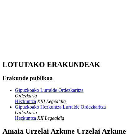
LOTUTAKO ERAKUNDEAK
Erakunde publikoa
Gipuzkoako Lurralde Ordezkaritza
Ordezkaria
Hezkuntza
XIII Legealdia
Gipuzkoako Hezkuntza Lurralde Ordezkaritza
Ordezkaria
Hezkuntza
XII Legealdia
Amaia Urzelai Azkune Urzelai Azkune