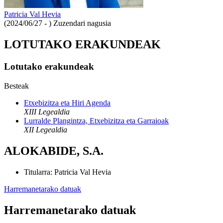
Patricia Val Hevia
(2024/06/27 - )
Zuzendari nagusia
LOTUTAKO ERAKUNDEAK
Lotutako erakundeak
Besteak
Etxebizitza eta Hiri Agenda
XIII Legealdia
Lurralde Plangintza, Etxebizitza eta Garraioak
XII Legealdia
ALOKABIDE, S.A.
Titularra
:
Patricia Val Hevia
Harremanetarako datuak
Harremanetarako datuak