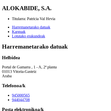
ALOKABIDE, S.A.
Titularra
:
Patricia Val Hevia
Harremanetarako datuak
Karguak
Lotutako erakundeak
Harremanetarako datuak
Helbidea
Portal de Gamarra , 1 - A, 2ª planta
01013 Vitoria-Gasteiz
Araba
Telefonoa/k
945000565
944044708
Posta elektronikoa/k