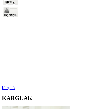
Karguak
KARGUAK