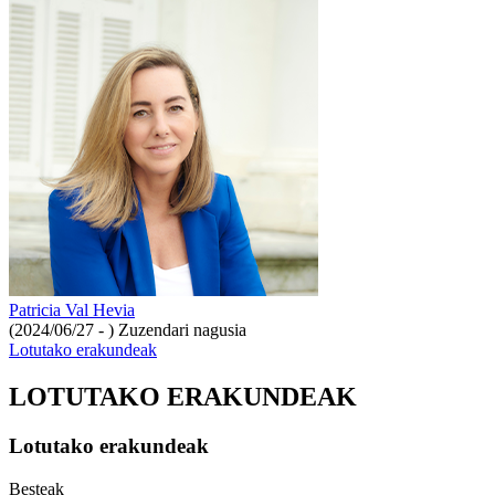
Patricia Val Hevia
(2024/06/27 - )
Zuzendari nagusia
Lotutako erakundeak
LOTUTAKO ERAKUNDEAK
Lotutako erakundeak
Besteak