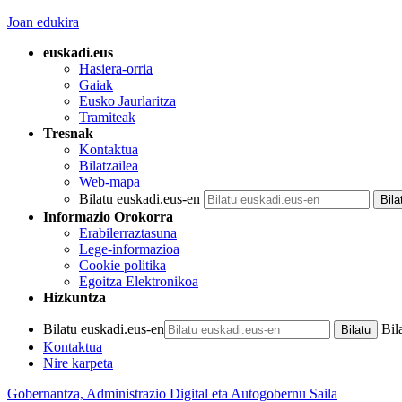
Joan edukira
euskadi.eus
Hasiera-orria
Gaiak
Eusko Jaurlaritza
Tramiteak
Tresnak
Kontaktua
Bilatzailea
Web-mapa
Bilatu euskadi.eus-en
Informazio Orokorra
Erabilerraztasuna
Lege-informazioa
Cookie politika
Egoitza Elektronikoa
Hizkuntza
Bilatu euskadi.eus-en
Bil
Kontaktua
Nire karpeta
Gobernantza, Administrazio Digital eta Autogobernu Saila