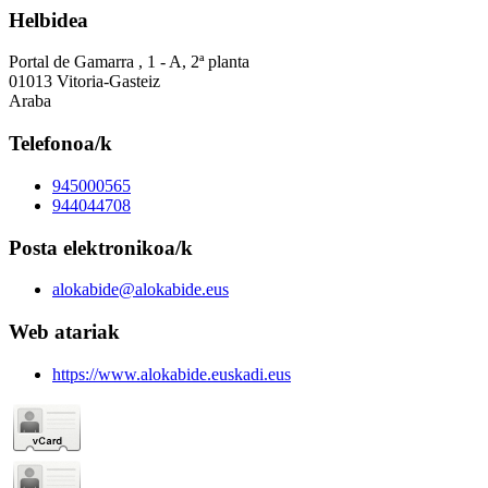
Helbidea
Portal de Gamarra , 1 - A, 2ª planta
01013 Vitoria-Gasteiz
Araba
Telefonoa/k
945000565
944044708
Posta elektronikoa/k
alokabide@alokabide.eus
Web atariak
https://www.alokabide.euskadi.eus