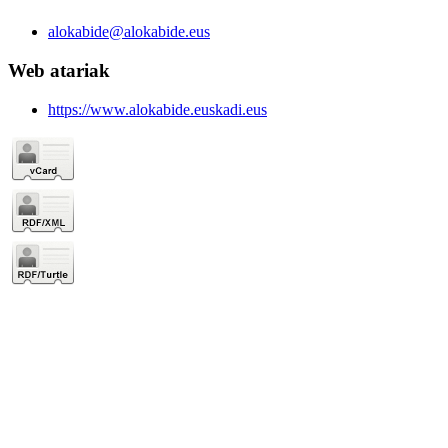
alokabide@alokabide.eus
Web atariak
https://www.alokabide.euskadi.eus