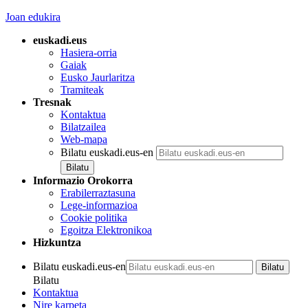
Joan edukira
euskadi.eus
Hasiera-orria
Gaiak
Eusko Jaurlaritza
Tramiteak
Tresnak
Kontaktua
Bilatzailea
Web-mapa
Bilatu euskadi.eus-en
Informazio Orokorra
Erabilerraztasuna
Lege-informazioa
Cookie politika
Egoitza Elektronikoa
Hizkuntza
Bilatu euskadi.eus-en
Bilatu
Kontaktua
Nire karpeta