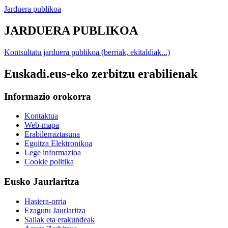
Jarduera publikoa
JARDUERA PUBLIKOA
Kontsultatu jarduera publikoa (berriak, ekitaldiak...)
Euskadi.eus-eko zerbitzu erabilienak
Informazio orokorra
Kontaktua
Web-mapa
Erabilerraztasuna
Egoitza Elektronikoa
Lege informazioa
Cookie politika
Eusko Jaurlaritza
Hasiera-orria
Ezagutu Jaurlaritza
Sailak eta erakundeak