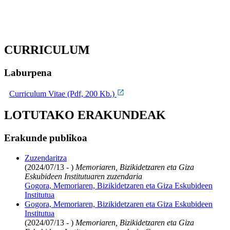
CURRICULUM
Laburpena
Curriculum Vitae (Pdf, 200 Kb.)
LOTUTAKO ERAKUNDEAK
Erakunde publikoa
Zuzendaritza
(2024/07/13 - )
Memoriaren, Bizikidetzaren eta Giza
Eskubideen Institutuaren zuzendaria
Gogora, Memoriaren, Bizikidetzaren eta Giza Eskubideen
Institutua
Gogora, Memoriaren, Bizikidetzaren eta Giza Eskubideen
Institutua
(2024/07/13 - )
Memoriaren, Bizikidetzaren eta Giza