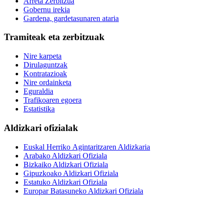
Arreta Zerbitzua
Gobernu irekia
Gardena, gardetasunaren ataria
Tramiteak eta zerbitzuak
Nire karpeta
Dirulaguntzak
Kontratazioak
Nire ordainketa
Eguraldia
Trafikoaren egoera
Estatistika
Aldizkari ofizialak
Euskal Herriko Agintaritzaren Aldizkaria
Arabako Aldizkari Ofiziala
Bizkaiko Aldizkari Ofiziala
Gipuzkoako Aldizkari Ofiziala
Estatuko Aldizkari Ofiziala
Europar Batasuneko Aldizkari Ofiziala