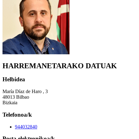
HARREMANETARAKO DATUAK
Helbidea
María Díaz de Haro , 3
48013 Bilbao
Bizkaia
Telefonoa/k
944032840
Posta elektronikoa/k