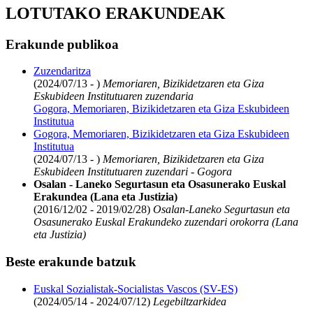
LOTUTAKO ERAKUNDEAK
Erakunde publikoa
Zuzendaritza
(2024/07/13 - )
Memoriaren, Bizikidetzaren eta Giza
Eskubideen Institutuaren zuzendaria
Gogora, Memoriaren, Bizikidetzaren eta Giza Eskubideen
Institutua
Gogora, Memoriaren, Bizikidetzaren eta Giza Eskubideen
Institutua
(2024/07/13 - )
Memoriaren, Bizikidetzaren eta Giza
Eskubideen Institutuaren zuzendari - Gogora
Osalan - Laneko Segurtasun eta Osasunerako Euskal
Erakundea (Lana eta Justizia)
(2016/12/02 - 2019/02/28)
Osalan-Laneko Segurtasun eta
Osasunerako Euskal Erakundeko zuzendari orokorra (Lana
eta Justizia)
Beste erakunde batzuk
Euskal Sozialistak-Socialistas Vascos (SV-ES)
(2024/05/14 - 2024/07/12)
Legebiltzarkidea