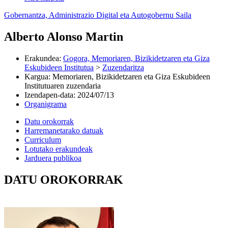
Gobernantza, Administrazio Digital eta Autogobernu Saila
Alberto Alonso Martin
Erakundea
:
Gogora, Memoriaren, Bizikidetzaren eta Giza
Eskubideen Institutua
>
Zuzendaritza
Kargua
:
Memoriaren, Bizikidetzaren eta Giza Eskubideen
Institutuaren zuzendaria
Izendapen-data
:
2024/07/13
Organigrama
Datu orokorrak
Harremanetarako datuak
Curriculum
Lotutako erakundeak
Jarduera publikoa
DATU OROKORRAK