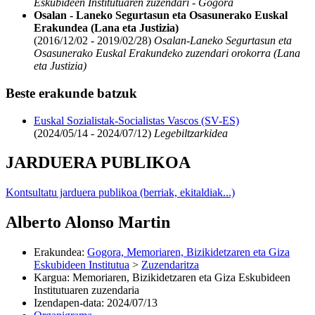
Eskubideen Institutuaren zuzendari - Gogora
Osalan - Laneko Segurtasun eta Osasunerako Euskal
Erakundea (Lana eta Justizia)
(2016/12/02 - 2019/02/28)
Osalan-Laneko Segurtasun eta
Osasunerako Euskal Erakundeko zuzendari orokorra (Lana
eta Justizia)
Beste erakunde batzuk
Euskal Sozialistak-Socialistas Vascos (SV-ES)
(2024/05/14 - 2024/07/12)
Legebiltzarkidea
JARDUERA PUBLIKOA
Kontsultatu jarduera publikoa (berriak, ekitaldiak...)
Alberto Alonso Martin
Erakundea
:
Gogora, Memoriaren, Bizikidetzaren eta Giza
Eskubideen Institutua
>
Zuzendaritza
Kargua
:
Memoriaren, Bizikidetzaren eta Giza Eskubideen
Institutuaren zuzendaria
Izendapen-data
:
2024/07/13