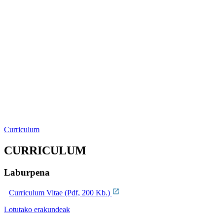
Curriculum
CURRICULUM
Laburpena
Curriculum Vitae (Pdf, 200 Kb.)
Lotutako erakundeak