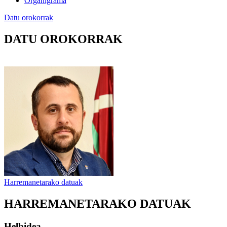
Organigrama
Datu orokorrak
DATU OROKORRAK
Harremanetarako datuak
HARREMANETARAKO DATUAK
Helbidea