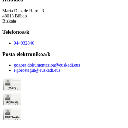
María Díaz de Haro , 3
48013 Bilbao
Bizkaia
Telefonoa/k
944032840
Posta elektronikoa/k
gogora.dokumentazioa@euskadi.eus
i-gorostegui@euskadi.eus