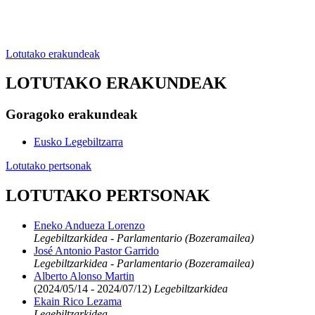
Lotutako erakundeak
LOTUTAKO ERAKUNDEAK
Goragoko erakundeak
Eusko Legebiltzarra
Lotutako pertsonak
LOTUTAKO PERTSONAK
Eneko Andueza Lorenzo
Legebiltzarkidea - Parlamentario (Bozeramailea)
José Antonio Pastor Garrido
Legebiltzarkidea - Parlamentario (Bozeramailea)
Alberto Alonso Martin
(2024/05/14 - 2024/07/12)
Legebiltzarkidea
Ekain Rico Lezama
Legebiltzarkidea