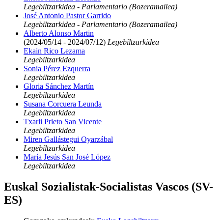
Legebiltzarkidea - Parlamentario (Bozeramailea)
José Antonio Pastor Garrido
Legebiltzarkidea - Parlamentario (Bozeramailea)
Alberto Alonso Martin
(2024/05/14 - 2024/07/12)
Legebiltzarkidea
Ekain Rico Lezama
Legebiltzarkidea
Sonia Pérez Ezquerra
Legebiltzarkidea
Gloria Sánchez Martín
Legebiltzarkidea
Susana Corcuera Leunda
Legebiltzarkidea
Txarli Prieto San Vicente
Legebiltzarkidea
Miren Gallástegui Oyarzábal
Legebiltzarkidea
María Jesús San José López
Legebiltzarkidea
Euskal Sozialistak-Socialistas Vascos (SV-
ES)