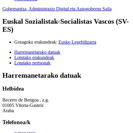
Gobernantza, Administrazio Digital eta Autogobernu Saila
Euskal Sozialistak-Socialistas Vascos (SV-
ES)
Goragoko erakundeak
:
Eusko Legebiltzarra
Harremanetarako datuak
Lotutako erakundeak
Lotutako pertsonak
Harremanetarako datuak
Helbidea
Becerro de Bengoa , z.g.
01005 Vitoria-Gasteiz
Araba
Telefonoa/k