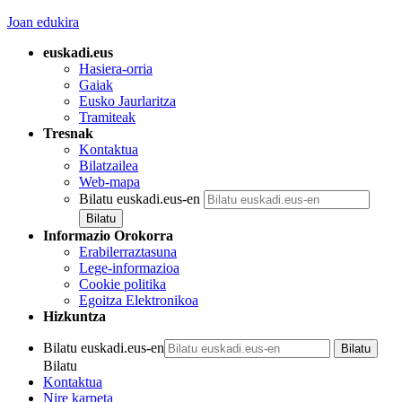
Joan edukira
euskadi.eus
Hasiera-orria
Gaiak
Eusko Jaurlaritza
Tramiteak
Tresnak
Kontaktua
Bilatzailea
Web-mapa
Bilatu euskadi.eus-en
Informazio Orokorra
Erabilerraztasuna
Lege-informazioa
Cookie politika
Egoitza Elektronikoa
Hizkuntza
Bilatu euskadi.eus-en
Bilatu
Kontaktua
Nire karpeta