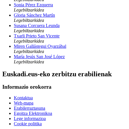
Sonia Pérez Ezquerra
Legebiltzarkidea
Gloria Sánchez Martín
Legebiltzarkidea
Susana Corcuera Leunda
Legebiltzarkidea
Txarli Prieto San Vicente
Legebiltzarkidea
Miren Gallástegui Oyarzábal
Legebiltzarkidea
María Jesús San José López
Legebiltzarkidea
Euskadi.eus-eko zerbitzu erabilienak
Informazio orokorra
Kontaktua
Web-mapa
Erabilerraztasuna
Egoitza Elektronikoa
Lege informazioa
Cookie politika