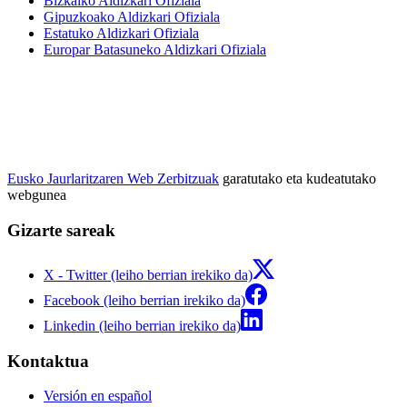
Bizkaiko Aldizkari Ofiziala
Gipuzkoako Aldizkari Ofiziala
Estatuko Aldizkari Ofiziala
Europar Batasuneko Aldizkari Ofiziala
Eusko Jaurlaritzaren Web Zerbitzuak
garatutako eta kudeatutako
webgunea
Gizarte sareak
X - Twitter (leiho berrian irekiko da)
Facebook (leiho berrian irekiko da)
Linkedin (leiho berrian irekiko da)
Kontaktua
Versión en español