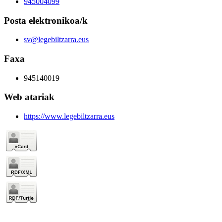
945004099
Posta elektronikoa/k
sv@legebiltzarra.eus
Faxa
945140019
Web atariak
https://www.legebiltzarra.eus