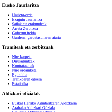
Eusko Jaurlaritza
Hasiera-orria
Ezagutu Jaurlaritza
Sailak eta erakundeak
Arreta Zerbitzua
Gobernu irekia
Gardena, gardetasunaren ataria
Tramiteak eta zerbitzuak
Nire karpeta
Dirulaguntzak
Kontratazioak
Nire ordainketa
Eguraldia
Trafikoaren egoera
Estatistika
Aldizkari ofizialak
Euskal Herriko Agintaritzaren Aldizkaria
Arabako Aldizkari Ofiziala