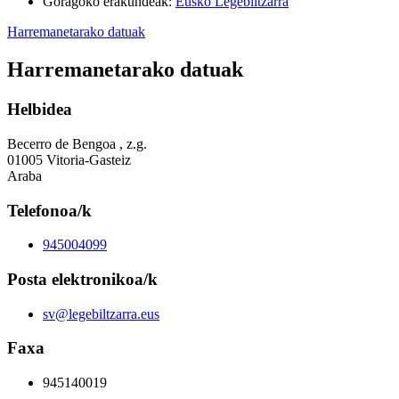
Goragoko erakundeak
:
Eusko Legebiltzarra
Harremanetarako datuak
Harremanetarako datuak
Helbidea
Becerro de Bengoa , z.g.
01005 Vitoria-Gasteiz
Araba
Telefonoa/k
945004099
Posta elektronikoa/k
sv@legebiltzarra.eus
Faxa
945140019