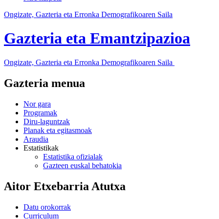
Ongizate, Gazteria eta Erronka Demografikoaren Saila
Gazteria eta Emantzipazioa
Ongizate, Gazteria eta Erronka Demografikoaren Saila
Gazteria menua
Nor gara
Programak
Diru-laguntzak
Planak eta egitasmoak
Araudia
Estatistikak
Estatistika ofizialak
Gazteen euskal behatokia
Aitor Etxebarria Atutxa
Datu orokorrak
Curriculum