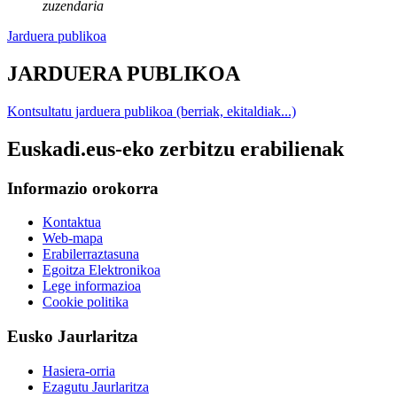
zuzendaria
Jarduera publikoa
JARDUERA PUBLIKOA
Kontsultatu jarduera publikoa (berriak, ekitaldiak...)
Euskadi.eus-eko zerbitzu erabilienak
Informazio orokorra
Kontaktua
Web-mapa
Erabilerraztasuna
Egoitza Elektronikoa
Lege informazioa
Cookie politika
Eusko Jaurlaritza
Hasiera-orria
Ezagutu Jaurlaritza