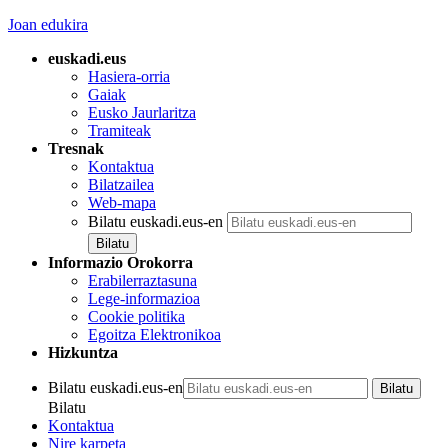
Joan edukira
euskadi.eus
Hasiera-orria
Gaiak
Eusko Jaurlaritza
Tramiteak
Tresnak
Kontaktua
Bilatzailea
Web-mapa
Bilatu euskadi.eus-en
Informazio Orokorra
Erabilerraztasuna
Lege-informazioa
Cookie politika
Egoitza Elektronikoa
Hizkuntza
Bilatu euskadi.eus-en
Bilatu
Kontaktua
Nire karpeta