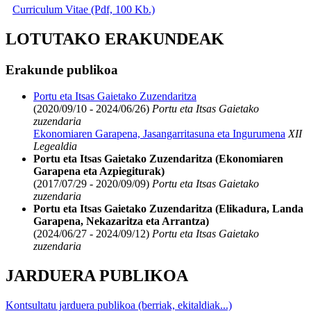
Curriculum Vitae (Pdf, 100 Kb.)
LOTUTAKO ERAKUNDEAK
Erakunde publikoa
Portu eta Itsas Gaietako Zuzendaritza
(2020/09/10 - 2024/06/26)
Portu eta Itsas Gaietako
zuzendaria
Ekonomiaren Garapena, Jasangarritasuna eta Ingurumena
XII
Legealdia
Portu eta Itsas Gaietako Zuzendaritza (Ekonomiaren
Garapena eta Azpiegiturak)
(2017/07/29 - 2020/09/09)
Portu eta Itsas Gaietako
zuzendaria
Portu eta Itsas Gaietako Zuzendaritza (Elikadura, Landa
Garapena, Nekazaritza eta Arrantza)
(2024/06/27 - 2024/09/12)
Portu eta Itsas Gaietako
zuzendaria
JARDUERA PUBLIKOA
Kontsultatu jarduera publikoa (berriak, ekitaldiak...)