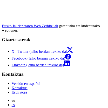
Eusko Jaurlaritzaren Web Zerbitzuak
garatutako eta kudeatutako
webgunea
Gizarte sareak
X - Twitter (leiho berrian irekiko da)
Facebook (leiho berrian irekiko da)
Linkedin (leiho berrian irekiko da)
Kontaktua
Versión en español
Kontaktua
Itzuli gora
eu
es