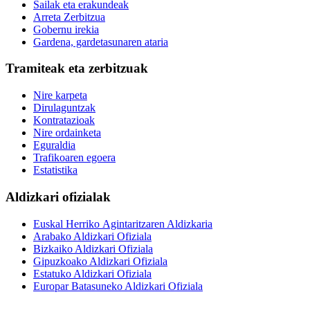
Sailak eta erakundeak
Arreta Zerbitzua
Gobernu irekia
Gardena, gardetasunaren ataria
Tramiteak eta zerbitzuak
Nire karpeta
Dirulaguntzak
Kontratazioak
Nire ordainketa
Eguraldia
Trafikoaren egoera
Estatistika
Aldizkari ofizialak
Euskal Herriko Agintaritzaren Aldizkaria
Arabako Aldizkari Ofiziala
Bizkaiko Aldizkari Ofiziala
Gipuzkoako Aldizkari Ofiziala
Estatuko Aldizkari Ofiziala
Europar Batasuneko Aldizkari Ofiziala