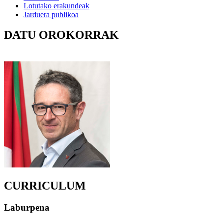
Lotutako erakundeak
Jarduera publikoa
DATU OROKORRAK
CURRICULUM
Laburpena