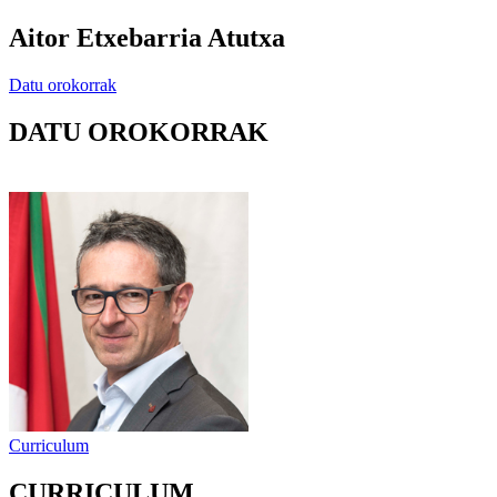
Aitor Etxebarria Atutxa
Datu orokorrak
DATU OROKORRAK
Curriculum
CURRICULUM