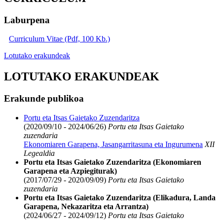
Laburpena
Curriculum Vitae (Pdf, 100 Kb.)
Lotutako erakundeak
LOTUTAKO ERAKUNDEAK
Erakunde publikoa
Portu eta Itsas Gaietako Zuzendaritza
(2020/09/10 - 2024/06/26)
Portu eta Itsas Gaietako
zuzendaria
Ekonomiaren Garapena, Jasangarritasuna eta Ingurumena
XII
Legealdia
Portu eta Itsas Gaietako Zuzendaritza (Ekonomiaren
Garapena eta Azpiegiturak)
(2017/07/29 - 2020/09/09)
Portu eta Itsas Gaietako
zuzendaria
Portu eta Itsas Gaietako Zuzendaritza (Elikadura, Landa
Garapena, Nekazaritza eta Arrantza)
(2024/06/27 - 2024/09/12)
Portu eta Itsas Gaietako