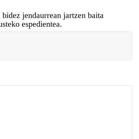
dez jendaurrean jartzen baita
steko espedientea.