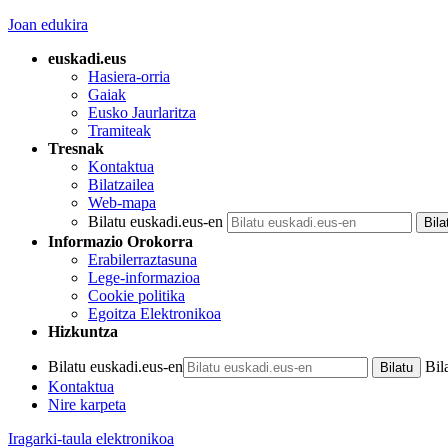
Joan edukira
euskadi.eus
Hasiera-orria
Gaiak
Eusko Jaurlaritza
Tramiteak
Tresnak
Kontaktua
Bilatzailea
Web-mapa
Bilatu euskadi.eus-en
Informazio Orokorra
Erabilerraztasuna
Lege-informazioa
Cookie politika
Egoitza Elektronikoa
Hizkuntza
Bilatu euskadi.eus-en
Bil
Kontaktua
Nire karpeta
Iragarki-taula elektronikoa