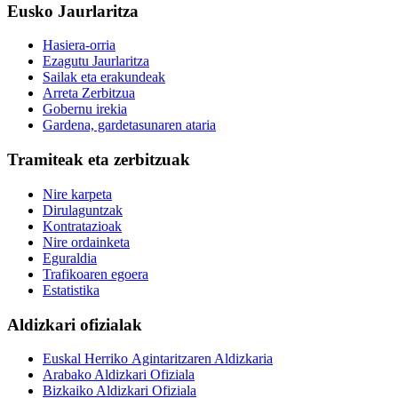
Eusko Jaurlaritza
Hasiera-orria
Ezagutu Jaurlaritza
Sailak eta erakundeak
Arreta Zerbitzua
Gobernu irekia
Gardena, gardetasunaren ataria
Tramiteak eta zerbitzuak
Nire karpeta
Dirulaguntzak
Kontratazioak
Nire ordainketa
Eguraldia
Trafikoaren egoera
Estatistika
Aldizkari ofizialak
Euskal Herriko Agintaritzaren Aldizkaria
Arabako Aldizkari Ofiziala
Bizkaiko Aldizkari Ofiziala