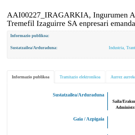
AAI00227_IRAGARKIA, Ingurumen Admini
Tremefil Izaguirre SA enpresari emanda
Informazio publikoa:
Sustatzailea/Arduraduna:
Industria, Tran
Informazio publikoa
Tramitazio elektronikoa
Aurrez aurrek
Sustatzailea/Arduraduna
Administr
Gaia / Azpigaia