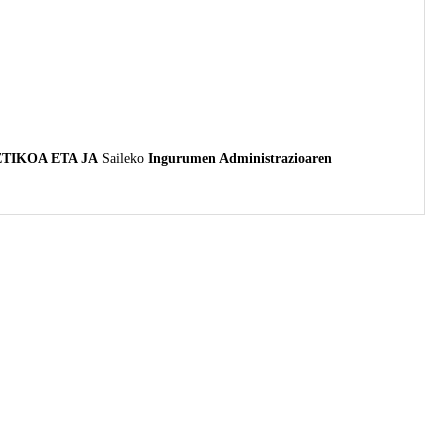
TIKOA ETA JA
Saileko
Ingurumen Administrazioaren