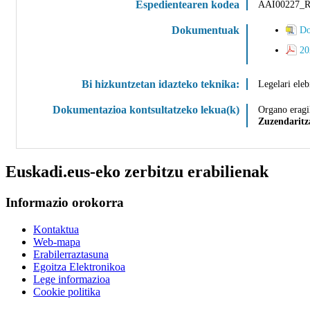
Espedientearen kodea
AAI00227_R
Dokumentuak
Do
20
Bi hizkuntzetan idazteko teknika:
Legelari eleb
Dokumentazioa kontsultatzeko lekua(k)
Organo eragi
Zuzendaritz
Euskadi.eus-eko zerbitzu erabilienak
Informazio orokorra
Kontaktua
Web-mapa
Erabilerraztasuna
Egoitza Elektronikoa
Lege informazioa
Cookie politika