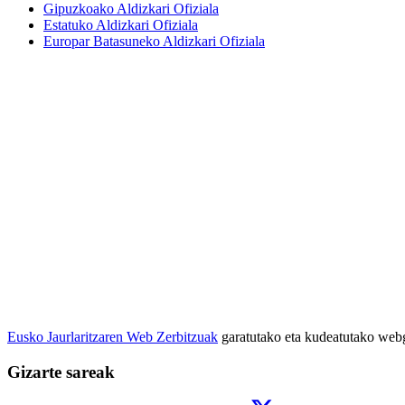
Gipuzkoako Aldizkari Ofiziala
Estatuko Aldizkari Ofiziala
Europar Batasuneko Aldizkari Ofiziala
Eusko Jaurlaritzaren Web Zerbitzuak
garatutako eta kudeatutako we
Gizarte sareak