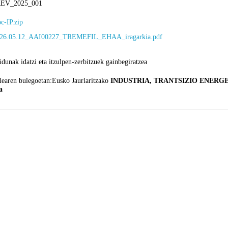
EV_2025_001
c-IP.zip
26.05.12_AAI00227_TREMEFIL_EHAA_iragarkia.pdf
idunak idatzi eta itzulpen-zerbitzuek gainbegiratzea
learen bulegoetan:Eusko Jaurlaritzako
INDUSTRIA, TRANTSIZIO ENERGE
a