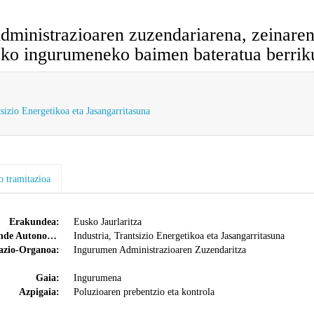
strazioaren zuzendariarena, zeinaren bi
ko ingurumeneko baimen bateratua berriku
tsizio Energetikoa eta Jasangarritasuna
o tramitazioa
Erakundea:
Eusko Jaurlaritza
Saila/Erakunde Autonomoa:
Industria, Trantsizio Energetikoa eta Jasangarritasuna
azio-Organoa:
Ingurumen Administrazioaren Zuzendaritza
Gaia:
Ingurumena
Azpigaia:
Poluzioaren prebentzio eta kontrola