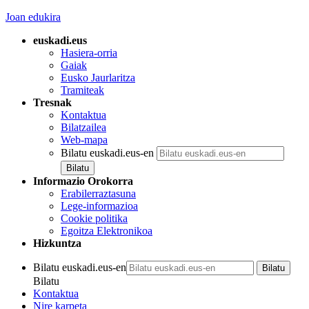
Joan edukira
euskadi.eus
Hasiera-orria
Gaiak
Eusko Jaurlaritza
Tramiteak
Tresnak
Kontaktua
Bilatzailea
Web-mapa
Bilatu euskadi.eus-en
Informazio Orokorra
Erabilerraztasuna
Lege-informazioa
Cookie politika
Egoitza Elektronikoa
Hizkuntza
Bilatu euskadi.eus-en
Bilatu
Kontaktua
Nire karpeta