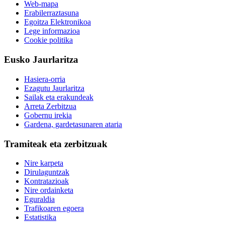
Web-mapa
Erabilerraztasuna
Egoitza Elektronikoa
Lege informazioa
Cookie politika
Eusko Jaurlaritza
Hasiera-orria
Ezagutu Jaurlaritza
Sailak eta erakundeak
Arreta Zerbitzua
Gobernu irekia
Gardena, gardetasunaren ataria
Tramiteak eta zerbitzuak
Nire karpeta
Dirulaguntzak
Kontratazioak
Nire ordainketa
Eguraldia
Trafikoaren egoera
Estatistika