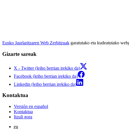
Eusko Jaurlaritzaren Web Zerbitzuak
garatutako eta kudeatutako we
Gizarte sareak
X - Twitter (leiho berrian irekiko da)
Facebook (leiho berrian irekiko da)
Linkedin (leiho berrian irekiko da)
Kontaktua
Versión en español
Kontaktua
Itzuli gora
eu