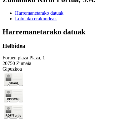
Harremanetarako datuak
Lotutako erakundeak
Harremanetarako datuak
Helbidea
Foruen plaza Plaza, 1
20750 Zumaia
Gipuzkoa