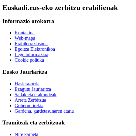
Euskadi.eus-eko zerbitzu erabilienak
Informazio orokorra
Kontaktua
Web-mapa
Erabilerraztasuna
Egoitza Elektronikoa
Lege informazioa
Cookie politika
Eusko Jaurlaritza
Hasiera-orria
Ezagutu Jaurlaritza
Sailak eta erakundeak
Arreta Zerbitzua
Gobernu irekia
Gardena, gardetasunaren ataria
Tramiteak eta zerbitzuak
Nire karpeta