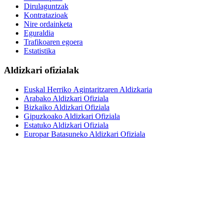
Dirulaguntzak
Kontratazioak
Nire ordainketa
Eguraldia
Trafikoaren egoera
Estatistika
Aldizkari ofizialak
Euskal Herriko Agintaritzaren Aldizkaria
Arabako Aldizkari Ofiziala
Bizkaiko Aldizkari Ofiziala
Gipuzkoako Aldizkari Ofiziala
Estatuko Aldizkari Ofiziala
Europar Batasuneko Aldizkari Ofiziala