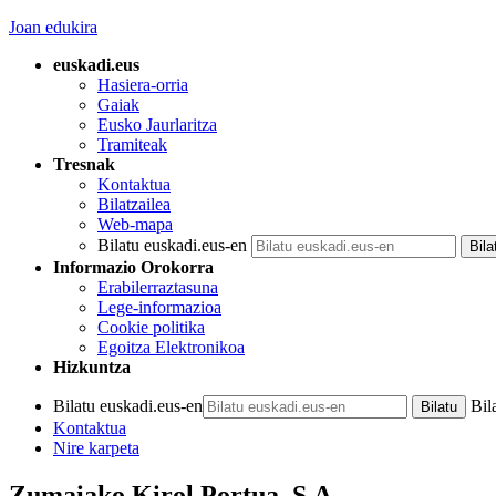
Joan edukira
euskadi.eus
Hasiera-orria
Gaiak
Eusko Jaurlaritza
Tramiteak
Tresnak
Kontaktua
Bilatzailea
Web-mapa
Bilatu euskadi.eus-en
Informazio Orokorra
Erabilerraztasuna
Lege-informazioa
Cookie politika
Egoitza Elektronikoa
Hizkuntza
Bilatu euskadi.eus-en
Bil
Kontaktua
Nire karpeta
Zumaiako Kirol Portua, S.A.