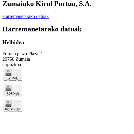
Zumaiako Kirol Portua, S.A.
Harremanetarako datuak
Harremanetarako datuak
Helbidea
Foruen plaza Plaza, 1
20750 Zumaia
Gipuzkoa