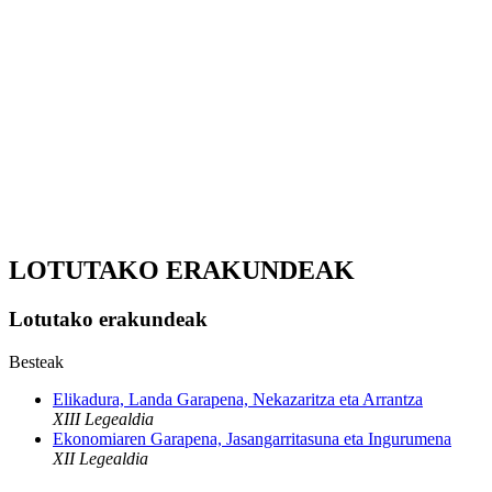
LOTUTAKO ERAKUNDEAK
Lotutako erakundeak
Besteak
Elikadura, Landa Garapena, Nekazaritza eta Arrantza
XIII Legealdia
Ekonomiaren Garapena, Jasangarritasuna eta Ingurumena
XII Legealdia