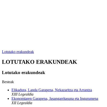
Lotutako erakundeak
LOTUTAKO ERAKUNDEAK
Lotutako erakundeak
Besteak
Elikadura, Landa Garapena, Nekazaritza eta Arrantza
XIII Legealdia
Ekonomiaren Garapena, Jasangarritasuna eta Ingurumena
XII Legealdia