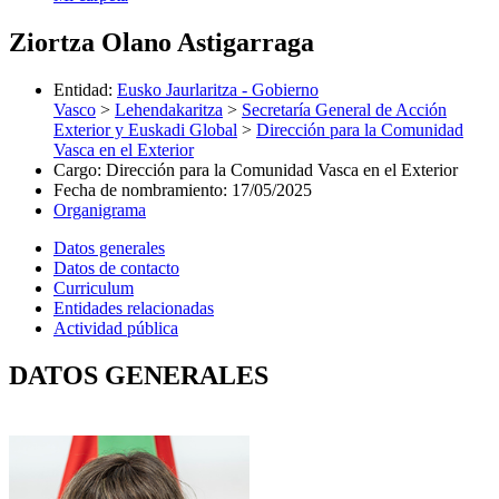
Ziortza Olano Astigarraga
Entidad
:
Eusko Jaurlaritza - Gobierno
Vasco
>
Lehendakaritza
>
Secretaría General de Acción
Exterior y Euskadi Global
>
Dirección para la Comunidad
Vasca en el Exterior
Cargo
:
Dirección para la Comunidad Vasca en el Exterior
Fecha de nombramiento
:
17/05/2025
Organigrama
Datos generales
Datos de contacto
Curriculum
Entidades relacionadas
Actividad pública
DATOS GENERALES